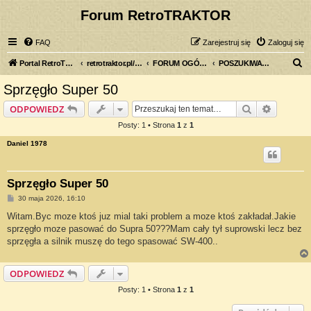
Forum RetroTRAKTOR
FAQ
Zarejestruj się
Zaloguj się
S
Portal RetroTRAKTOR.pl
retrotraktor.pl/forum
FORUM OGÓLNE
POSZUKIWANY, POSZUKIWANA
z
Sprzęgło Super 50
u
Szukaj
Wyszuki
ODPOWIEDZ
k
Posty: 1 • Strona
1
z
1
a
Daniel 1978
j
Sprzęgło Super 50
P
30 maja 2026, 16:10
o
s
Witam.Byc moze ktoś juz mial taki problem a moze ktoś zakładał.Jakie
t
sprzęgło moze pasować do Supra 50???Mam cały tył suprowski lecz bez
sprzęgła a silnik muszę do tego spasować SW-400..
ODPOWIEDZ
Posty: 1 • Strona
1
z
1