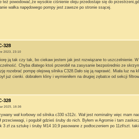
też powodować,że wysokie ciśnienie oleju przedostaje się do przestrzeni,gdz
nie wałka napędowego pompy jest zawsze po stronie ssącej.
C-328
ze 2023, 23:10
iorę ją tak czy tak, bo ciekaw jestem jak jest rozwiązane to uszczelnienie. W n
zelność. Chyba dlatego ktoś przerobił na zasysanie bezpośrednio ze skrzyni,
ję rozebrać pompę olejową silnika C328.Dało się ją naprawić. Miała luz na 
ył już cienki. dobrałem kliny i wymieniłem na drugiej zębatce od sekcji filtrow
C-328
ar 2025, 16:36
ywany wał korbowy od silnika c330 s312c. Wał jest nominalny więc mam nadzie
ił przeciwwagi, i pogubił gdzieś śruby do nich. Byłem w Agromie i tam zasko
k 3 zł za sztukę i śruby M14 10,9 pasowane z podtoczeniem po 11zł/szt. t