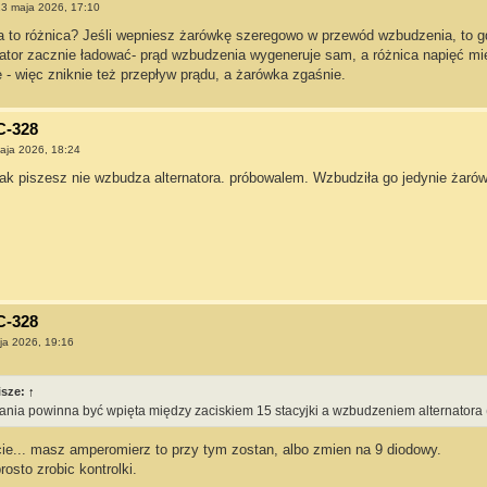
3 maja 2026, 17:10
a to różnica? Jeśli wepniesz żarówkę szeregowo w przewód wzbudzenia, to gd
rnator zacznie ładować- prąd wzbudzenia wygeneruje sam, a różnica napięć 
e - więc zniknie też przepływ prądu, a żarówka zgaśnie.
C-328
aja 2026, 18:24
jak piszesz nie wzbudza alternatora. próbowalem. Wzbudziła go jedynie żaró
C-328
ja 2026, 19:16
isze:
↑
ania powinna być wpięta między zaciskiem 15 stacyjki a wzbudzeniem alternatora (
cie... masz amperomierz to przy tym zostan, albo zmien na 9 diodowy.
osto zrobic kontrolki.