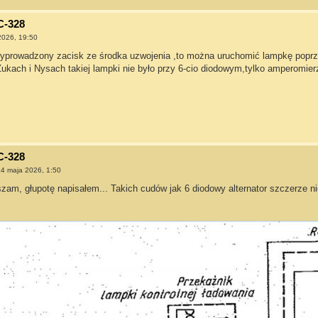
C-328
2026, 19:50
 wyprowadzony zacisk ze środka uzwojenia ,to można uruchomić lampkę popr
Żukach i Nysach takiej lampki nie było przy 6-cio diodowym,tylko amperomier
C-328
4 maja 2026, 1:50
zam, głupotę napisałem... Takich cudów jak 6 diodowy alternator szczerze ni