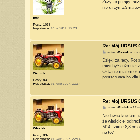
s
Zużycie pompy może 
t
nie utrzyma.Smarowa
pop
Posty:
1078
Rejestracja:
04 lis 2011, 19:23
Re: Mój URSUS 
P
autor:
Wiesiek
»
06 c
o
s
Dzięki za rady. Rozb
t
musi być duża nieszc
Ostatnio miałem okaz
Wiesiek
popracowała bo klin b
Posty:
839
Rejestracja:
01 kwie 2007, 22:14
Re: Mój URSUS 
P
autor:
Wiesiek
»
17 m
o
s
Niedawno kupiłem uż
t
że właściciel odkręc
M14 czarne 8,8 po o
Wiesiek
na to?
Posty:
839
Rejestracja:
01 kwie 2007, 22:14