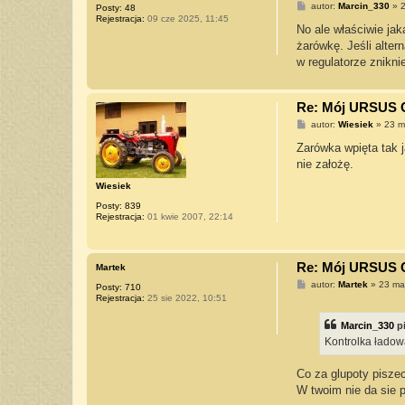
P
autor:
Marcin_330
»
2
Posty:
48
o
Rejestracja:
09 cze 2025, 11:45
s
No ale właściwie jak
t
żarówkę. Jeśli alte
w regulatorze znikni
Re: Mój URSUS 
P
autor:
Wiesiek
»
23 m
o
s
Zarówka wpięta tak 
t
nie założę.
Wiesiek
Posty:
839
Rejestracja:
01 kwie 2007, 22:14
Re: Mój URSUS 
Martek
P
autor:
Martek
»
23 ma
Posty:
710
o
Rejestracja:
25 sie 2022, 10:51
s
t
Marcin_330
p
Kontrolka ładow
Co za glupoty pisze
W twoim nie da sie pr