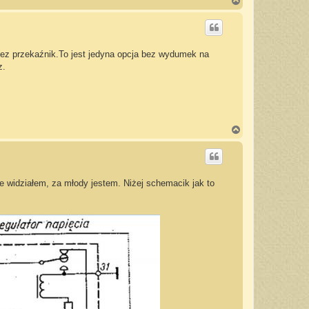
a
g
ó
r
ę
zez przekaźnik.To jest jedyna opcja bez wydumek na
z.
N
a
g
ó
r
ę
e widziałem, za młody jestem. Niżej schemacik jak to