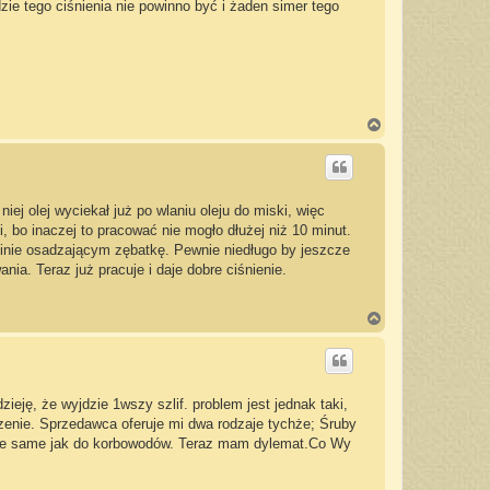
ie tego ciśnienia nie powinno być i żaden simer tego
N
a
g
ó
r
ę
iej olej wyciekał już po wlaniu oleju do miski, więc
 bo inaczej to pracować nie mogło dłużej niż 10 minut.
klinie osadzającym zębatkę. Pewnie niedługo by jeszcze
ania. Teraz już pracuje i daje dobre ciśnienie.
N
a
g
ó
r
ę
ję, że wyjdzie 1wszy szlif. problem jest jednak taki,
czenie. Sprzedawca oferuje mi dwa rodzaje tychże; Śruby
akie same jak do korbowodów. Teraz mam dylemat.Co Wy