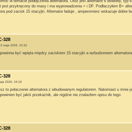
móc w temacie podłączenia alternatora. Otóż jest alternator 6 diodowy, typ 
t jest przykręcony do masy i ma wyprowadzenia + i DF. Podłaczyłem B+ alte
atora pod zacisk 15 stacyjki. Alternator ładuje , amperomierz wskazuje dobre 
C-328
3 maja 2026, 15:32
 powinna być wpięta między zaciskiem 15 stacyjki a wzbudzeniem alternatora
C-328
aja 2026, 16:16
esz to połaczenie alternatora z wbudowanym regulatorem. Natomiast u mnie je
owinien być jakiś przekażnik, ale nigdzie nie znalazłem opisu do tego.
C-328