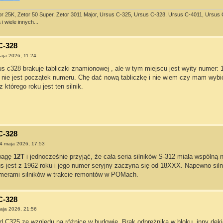
or 25K, Zetor 50 Super, Zetor 3011 Major, Ursus C-325, Ursus C-328, Ursus C-4011, Ursus C-3
i wiele innych...
C-328
aja 2026, 11:24
sus c328 brakuje tabliczki znamionowej , ale w tym miejscu jest wyity nume
nie jest początek numeru. Chę dać nową tabliczkę i nie wiem czy mam wybić 
 którego roku jest ten silnik.
C-328
4 maja 2026, 17:53
uwagę
12T
i jednocześnie przyjąć, że cała seria silników S-312 miała wspólną n
us jest z 1962 roku i jego numer seryjny zaczyna się od 18XXX. Napewno sil
umerami silników w trakcie remontów w POMach.
C-328
aja 2026, 21:56
d C325 ze względu na różnice w budowie. Brak odprężnika w bloku, inny de