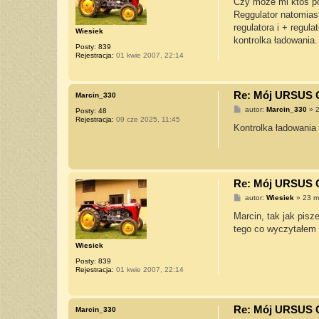
Czy może mi ktoś po
t
Reggulator natomias
regulatora i + regul
Wiesiek
kontrolka ładowania.
Posty:
839
Rejestracja:
01 kwie 2007, 22:14
Re: Mój URSUS 
Marcin_330
P
autor:
Marcin_330
»
2
Posty:
48
o
Rejestracja:
09 cze 2025, 11:45
s
Kontrolka ładowania
t
Re: Mój URSUS 
P
autor:
Wiesiek
»
23 m
o
s
Marcin, tak jak pisz
t
tego co wyczytałem p
Wiesiek
Posty:
839
Rejestracja:
01 kwie 2007, 22:14
Re: Mój URSUS 
Marcin_330