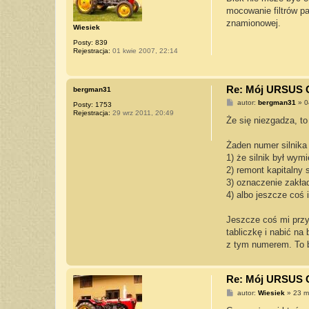
t
mocowanie filtrów pa
znamionowej.
Wiesiek
Posty:
839
Rejestracja:
01 kwie 2007, 22:14
Re: Mój URSUS 
bergman31
P
autor:
bergman31
»
0
Posty:
1753
o
Rejestracja:
29 wrz 2011, 20:49
s
Że się niezgadza, t
t
Żaden numer silnika
1) że silnik był wymi
2) remont kapitalny s
3) oznaczenie zakład
4) albo jeszcze coś 
Jeszcze coś mi przys
tabliczkę i nabić na
z tym numerem. To b
Re: Mój URSUS 
P
autor:
Wiesiek
»
23 m
o
s