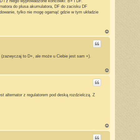
6D i z niego wyprowadzone końcówki: B+ i DF.
rnatora do plusa akumulatora, DF do zacisku DF
ładowanie, tylko nie mogę ogarnąć gdzie w tym układzie
N
a
g
ó
r
ę
 (zazwyczaj to D+, ale może u Ciebie jest sam +).
N
a
g
ó
r
ę
st alternator z regulatorem pod deską rozdzielczą. Z
N
a
g
ó