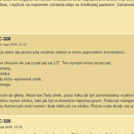
liwa, i wyjście na manometr ciśnienia oleju na środkowej panewce. Zastanawi
C-328
4 maja 2026, 22:11
o ja wiem ale przeczytaj ostatnie zdanie w moim poprzednim komentarzu.
 w Ursusie nie zaczynał się od 12T. Ten symbol może oznaczać:
eniany,
ilnika,
u który wymieniał silnik,
innego.
zło do głowy. Może ten Twój silnik, przez kilka lat był zamontowany w jaki
 bloku numer silnika, taki jak był w dowodzie rejestracyjnym. Podczas następ
y tłumaczyło niski numer i brak tabliczki na silniku. Różne cuda działy si
C-328
aja 2026, 13:16