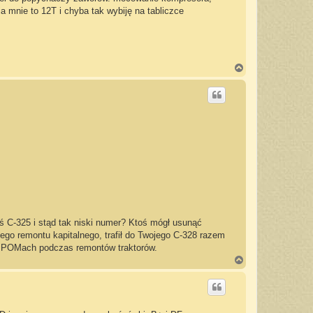
a mnie to 12T i chyba tak wybiję na tabliczce
N
a
g
ó
r
ę
mś C-325 i stąd tak niski numer? Ktoś mógł usunąć
nego remontu kapitalnego, trafił do Twojego C-328 razem
ę w POMach podczas remontów traktorów.
N
a
g
ó
r
ę