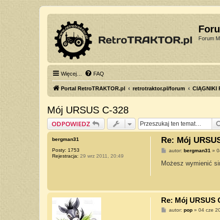
For
Forum Mi
Więcej…
FAQ
Portal RetroTRAKTOR.pl
retrotraktor.pl/forum
CIĄGNIKI
Mój URSUS C-328
ODPOWIEDZ
Re: Mój URSUS
bergman31
Posty:
1753
P
autor:
bergman31
»
0
Rejestracja:
29 wrz 2011, 20:49
o
s
Możesz wymienić sim
t
Re: Mój URSUS 
P
autor:
pop
»
04 cze 2
o