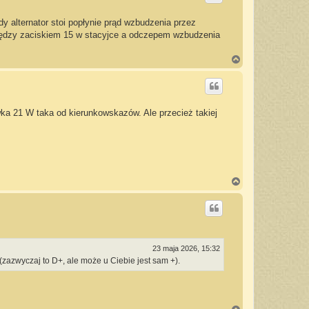
r
ę
y alternator stoi popłynie prąd wzbudzenia przez
między zaciskiem 15 w stacyjce a odczepem wzbudzenia
N
a
g
ó
r
ę
wka 21 W taka od kierunkowskazów. Ale przecież takiej
N
a
g
ó
r
ę
23 maja 2026, 15:32
zazwyczaj to D+, ale może u Ciebie jest sam +).
N