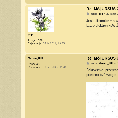
Re: Mój URSUS 
P
autor:
pop
»
23 maja 
o
s
Jeśli alternator ma
t
bazie elektroniki.W 
pop
Posty:
1078
Rejestracja:
04 lis 2011, 19:23
Re: Mój URSUS 
Marcin_330
P
autor:
Marcin_330
»
2
Posty:
48
o
Rejestracja:
09 cze 2025, 11:45
s
Faktycznie, przepras
t
powinno być wpięte: