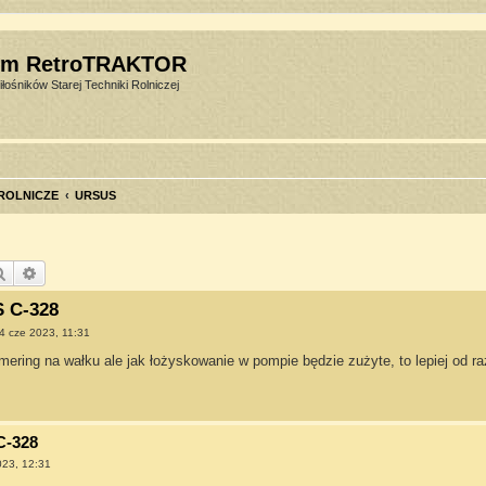
um RetroTRAKTOR
łośników Starej Techniki Rolniczej
 ROLNICZE
URSUS
Szukaj
Wyszukiwanie zaawansowane
 C-328
4 cze 2023, 11:31
ering na wałku ale jak łożyskowanie w pompie będzie zużyte, to lepiej od r
C-328
023, 12:31