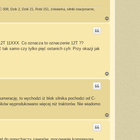
08, Dzik 2, Dzik 21, Robi 151, żniwiarka, silniki stacjonarne,
N
a
g
ó
r
ę
r: 12T 11XXX. Co oznacza to oznaczenie 12T ??
tak samo czy tylko pięć ostanich cyfr. Przy okazji jak
N
a
g
ó
r
ę
umerację, to wychodzi iż blok silnika pochodzi od C-
ników wyprodukowano więcej niż traktorów. Nie wiadomo
N
a
g
ó
r
ę
kiel do popychaczy zaworów. mocowanie kompresora,