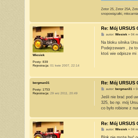
Zetor 25, Zetor 25A, Zet
snopowiązałki, młocarnia 
Re: Mój URSUS 
P
autor:
Wiesiek
»
04 m
o
s
Na bloku silnika Ur
t
Podejrzewam , że to 
ktoś wie odpisze mi z
Wiesiek
Posty:
839
Rejestracja:
01 kwie 2007, 22:14
Re: Mój URSUS 
bergman31
P
autor:
bergman31
»
0
Posty:
1753
o
Rejestracja:
29 wrz 2011, 20:49
s
Jeśli nie brać pod 
t
325, bo np. mój Urs
co było robione z n
Re: Mój URSUS 
P
autor:
Wiesiek
»
04 m
o
s
Blok nie może być o