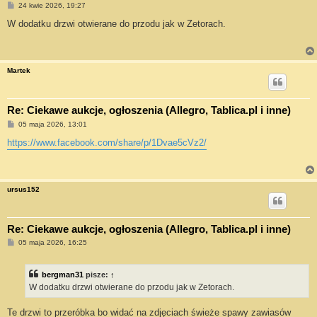
P
24 kwie 2026, 19:27
o
s
W dodatku drzwi otwierane do przodu jak w Zetorach.
t
Martek
Re: Ciekawe aukcje, ogłoszenia (Allegro, Tablica.pl i inne)
P
05 maja 2026, 13:01
o
s
https://www.facebook.com/share/p/1Dvae5cVz2/
t
ursus152
Re: Ciekawe aukcje, ogłoszenia (Allegro, Tablica.pl i inne)
P
05 maja 2026, 16:25
o
s
t
bergman31
pisze:
↑
W dodatku drzwi otwierane do przodu jak w Zetorach.
Te drzwi to przeróbka bo widać na zdjęciach świeże spawy zawiasów