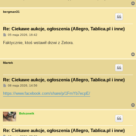
bergman31
Re: Ciekawe aukcje, ogłoszenia (Allegro, Tablica.pl i inne)
P
05 maja 2026, 16:42
o
s
Faktycznie, ktoś wstawił drzwi z Zetora.
t
Martek
Re: Ciekawe aukcje, ogłoszenia (Allegro, Tablica.pl i inne)
P
08 maja 2026, 14:56
o
s
https://www.facebook.com/share/p/1FmYb7ecpE/
t
Bolszewik
Re: Ciekawe aukcje, ogłoszenia (Allegro, Tablica.pl i inne)