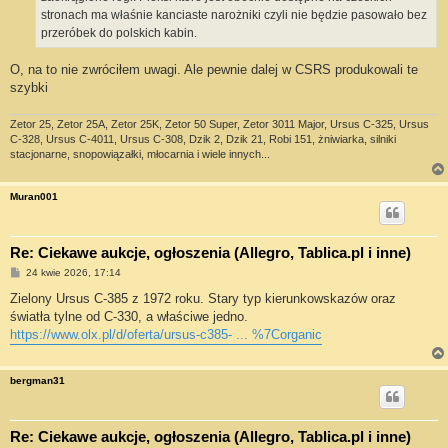
stronach ma właśnie kanciaste narożniki czyli nie będzie pasowało bez
przeróbek do polskich kabin.
O, na to nie zwróciłem uwagi. Ale pewnie dalej w CSRS produkowali te
szybki
Zetor 25, Zetor 25A, Zetor 25K, Zetor 50 Super, Zetor 3011 Major, Ursus C-325, Ursus
C-328, Ursus C-4011, Ursus C-308, Dzik 2, Dzik 21, Robi 151, żniwiarka, silniki
stacjonarne, snopowiązałki, młocarnia i wiele innych...
Muran001
Re: Ciekawe aukcje, ogłoszenia (Allegro, Tablica.pl i inne)
P
24 kwie 2026, 17:14
o
s
Zielony Ursus C-385 z 1972 roku. Stary typ kierunkowskazów oraz
t
światła tylne od C-330, a właściwe jedno.
https://www.olx.pl/d/oferta/ursus-c385- ... %7Corganic
bergman31
Re: Ciekawe aukcje, ogłoszenia (Allegro, Tablica.pl i inne)