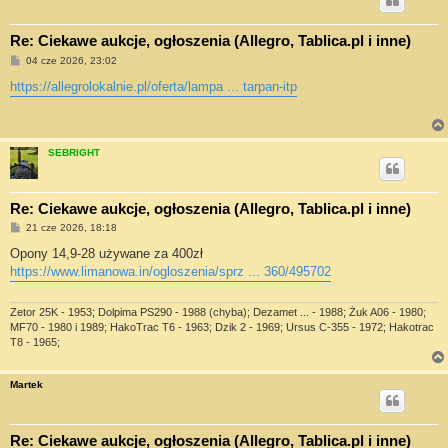
Re: Ciekawe aukcje, ogłoszenia (Allegro, Tablica.pl i inne)
P
04 cze 2026, 23:02
o
s
https://allegrolokalnie.pl/oferta/lampa ... tarpan-itp
t
SEBRIGHT
Re: Ciekawe aukcje, ogłoszenia (Allegro, Tablica.pl i inne)
P
21 cze 2026, 18:18
o
s
Opony 14,9-28 używane za 400zł
t
https://www.limanowa.in/ogloszenia/sprz ... 360/495702
Zetor 25K - 1953; Dolpima PS290 - 1988 (chyba); Dezamet ... - 1988; Żuk A06 - 1980;
MF70 - 1980 i 1989; HakoTrac T6 - 1963; Dzik 2 - 1969; Ursus C-355 - 1972; Hakotrac
T8 - 1965;
Martek
Re: Ciekawe aukcje, ogłoszenia (Allegro, Tablica.pl i inne)