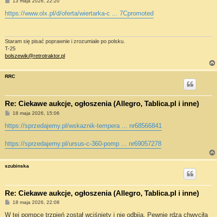
P
13 maja 2026, 22:20
o
s
https://www.olx.pl/d/oferta/wiertarka-c ... 7Cpromoted
t
Staram się pisać poprawnie i zrozumiale po polsku.
T-25
bolszewik@retrotraktor.pl
RRC
Re: Ciekawe aukcje, ogłoszenia (Allegro, Tablica.pl i inne)
P
18 maja 2026, 15:06
o
s
https://sprzedajemy.pl/wskaznik-tempera ... nr68566841
t
https://sprzedajemy.pl/ursus-c-360-pomp ... nr69057278
szubinska
Re: Ciekawe aukcje, ogłoszenia (Allegro, Tablica.pl i inne)
P
18 maja 2026, 22:08
o
s
W tej pompce trzpień został wciśnięty i nie odbija. Pewnie rdza chwyciła