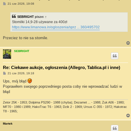
P
21 cze 2026, 19:08
o
s
t
SEBRIGHT
pisze:
↑
Stomilki 14,9-28 używane za 400zł
https://www.limanowa.in/ogloszenia/sprz ... 360/495702
Przeciez to nie sa stomile.
SEBRIGHT
Re: Ciekawe aukcje, ogłoszenia (Allegro, Tablica.pl i inne)
P
21 cze 2026, 19:18
o
s
Ups, mój błąd
t
Poprawiłem swojego poprzedniego posta coby nie wprowadzać ludzi w
błąd
Zetor 25K - 1953; Dolpima PS290 - 1988 (chyba); Dezamet ... - 1988; Żuk A06 - 1980;
MF70 - 1980 i 1989; HakoTrac T6 - 1963; Dzik 2 - 1969; Ursus C-355 - 1972; Hakotrac
T8 - 1965;
Martek