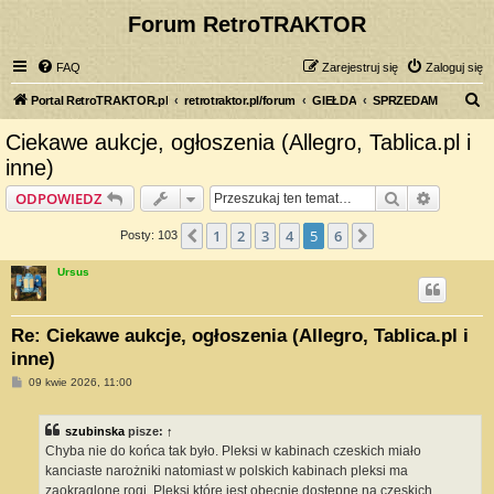
Forum RetroTRAKTOR
FAQ
Zarejestruj się
Zaloguj się
S
Portal RetroTRAKTOR.pl
retrotraktor.pl/forum
GIEŁDA
SPRZEDAM
z
Ciekawe aukcje, ogłoszenia (Allegro, Tablica.pl i
u
inne)
k
Szukaj
Wyszuki
ODPOWIEDZ
a
j
1
2
3
4
5
6
Poprzednia
Następna
Posty: 103
Ursus
Re: Ciekawe aukcje, ogłoszenia (Allegro, Tablica.pl i
inne)
P
09 kwie 2026, 11:00
o
s
t
szubinska
pisze:
↑
Chyba nie do końca tak było. Pleksi w kabinach czeskich miało
kanciaste narożniki natomiast w polskich kabinach pleksi ma
zaokrąglone rogi. Pleksi które jest obecnie dostępne na czeskich