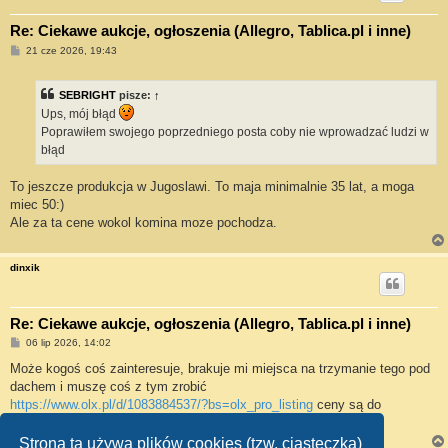
Re: Ciekawe aukcje, ogłoszenia (Allegro, Tablica.pl i inne)
P
21 cze 2026, 19:43
o
s
t
SEBRIGHT
pisze:
↑
Ups, mój błąd
Poprawiłem swojego poprzedniego posta coby nie wprowadzać ludzi w
błąd
To jeszcze produkcja w Jugoslawi. To maja minimalnie 35 lat, a moga
miec 50:)
Ale za ta cene wokol komina moze pochodza.
dinxik
Re: Ciekawe aukcje, ogłoszenia (Allegro, Tablica.pl i inne)
P
06 lip 2026, 14:02
o
s
Może kogoś coś zainteresuje, brakuje mi miejsca na trzymanie tego pod
t
dachem i muszę coś z tym zrobić
https://www.olx.pl/d/1083884537/?bs=olx_pro_listing
ceny są do
negocjacji
Strona ta używa plików cookies (tzw. ciasteczka)