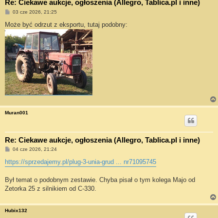
Re: Ciekawe aukcje, ogłoszenia (Allegro, Tablica.pl i inne)
P
03 cze 2026, 21:25
o
s
Może być odrzut z eksportu, tutaj podobny:
t
Muran001
Re: Ciekawe aukcje, ogłoszenia (Allegro, Tablica.pl i inne)
P
04 cze 2026, 21:24
o
s
https://sprzedajemy.pl/plug-3-unia-grud ... nr71095745
t
Był temat o podobnym zestawie. Chyba pisał o tym kolega Majo od
Zetorka 25 z silnikiem od C-330.
Hubix132