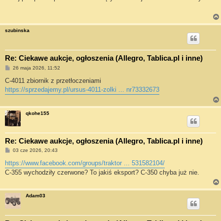
t
szubinska
Re: Ciekawe aukcje, ogłoszenia (Allegro, Tablica.pl i inne)
P
26 maja 2026, 11:52
o
s
C-4011 zbiornik z przetłoczeniami
t
https://sprzedajemy.pl/ursus-4011-zolki ... nr73332673
qkohe155
Re: Ciekawe aukcje, ogłoszenia (Allegro, Tablica.pl i inne)
P
03 cze 2026, 20:43
o
s
https://www.facebook.com/groups/traktor ... 531582104/
t
C-355 wychodziły czerwone? To jakiś eksport? C-350 chyba już nie.
Adam03