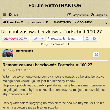
Forum RetroTRAKTOR
FAQ
Zarejestruj się
Zaloguj się
S
Portal RetroTRAKTOR.pl
retrotraktor.pl/forum
MASZYNY ROLNICZE
OGÓLNIE O MASZYNACH ROLNICZYCH
z
Remont zasuwu beczkowóz Fortschritt 100.27
u
Szukaj
Wyszuki
ODPOWIEDZ
k
Posty: 13 • Strona
1
z
1
a
bizonursusz05
j
Remont zasuwu beczkowóz Fortschritt 100.27
P
13 maja 2026, 18:16
o
s
Witam po wyremontowaniu pompy chcę się wziąść za kolejną bolączke
t
mojego beczkowozu jakim jest nie szczelny zasów.
Najprawdopodobniej uszczelka jest do wymiany lecz nie mam zielonego
pojęcia jaka może być to uszczelka ponieważ na miejscu uszczelki jest
aby czerwony silikon.
Dzisiaj wkręcałem sprężynę bo myślałem że ona nie trzymie lecz to nie
jej wina a głównie przez brak uszczelki.