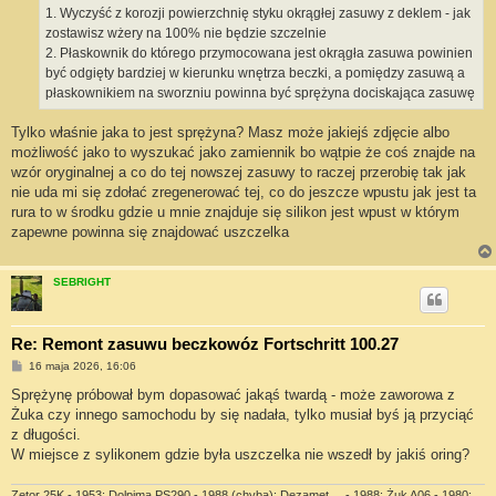
1. Wyczyść z korozji powierzchnię styku okrągłej zasuwy z deklem - jak
zostawisz wżery na 100% nie będzie szczelnie
2. Płaskownik do którego przymocowana jest okrągła zasuwa powinien
być odgięty bardziej w kierunku wnętrza beczki, a pomiędzy zasuwą a
płaskownikiem na sworzniu powinna być sprężyna dociskająca zasuwę
Tylko właśnie jaka to jest sprężyna? Masz może jakiejś zdjęcie albo
możliwość jako to wyszukać jako zamiennik bo wątpie że coś znajde na
wzór oryginalnej a co do tej nowszej zasuwy to raczej przerobię tak jak
nie uda mi się zdołać zregenerować tej, co do jeszcze wpustu jak jest ta
rura to w środku gdzie u mnie znajduje się silikon jest wpust w którym
zapewne powinna się znajdować uszczelka
SEBRIGHT
Re: Remont zasuwu beczkowóz Fortschritt 100.27
P
16 maja 2026, 16:06
o
s
Sprężynę próbował bym dopasować jakąś twardą - może zaworowa z
t
Żuka czy innego samochodu by się nadała, tylko musiał byś ją przyciąć
z długości.
W miejsce z sylikonem gdzie była uszczelka nie wszedł by jakiś oring?
Zetor 25K - 1953; Dolpima PS290 - 1988 (chyba); Dezamet ... - 1988; Żuk A06 - 1980;