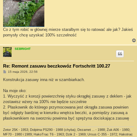
Co z tym robić w głównej mierze staralbym się to ratować ale jak? Jakieś
pomysły chcę uzyskać 100% szczelność
SEBRIGHT
Re: Remont zasuwu beczkowóz Fortschritt 100.27
P
15 maja 2026, 22:56
o
s
Konstrukcja zasuwy inna niż w szambiarkach.
t
Na moje oko:
1. Wyczyść z korozji powierzchnię styku okrągłej zasuwy z deklem - jak
zostawisz wżery na 100% nie będzie szczelnie
2. Płaskownik do którego przymocowana jest okrągła zasuwa powinien
być odgięty bardziej w kierunku wnętrza beczki, a pomiędzy zasuwą a
płaskownikiem na sworzniu powinna być sprężyna dociskająca zasuwę
Zetor 25K - 1953; Dolpima PS290 - 1988 (chyba); Dezamet ... - 1988; Żuk A06 - 1980;
MF70 - 1980 i 1989; HakoTrac T6 - 1963; Dzik 2 - 1969; Ursus C-355 - 1972; Hakotrac