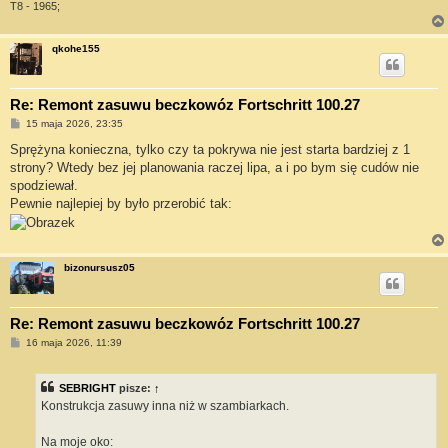
T8 - 1965;
qkohe155
Re: Remont zasuwu beczkowóz Fortschritt 100.27
P
15 maja 2026, 23:35
o
s
Sprężyna konieczna, tylko czy ta pokrywa nie jest starta bardziej z 1
t
strony? Wtedy bez jej planowania raczej lipa, a i po bym się cudów nie
spodziewał.
Pewnie najlepiej by było przerobić tak:
bizonursusz05
Re: Remont zasuwu beczkowóz Fortschritt 100.27
P
16 maja 2026, 11:39
o
s
t
SEBRIGHT
pisze:
↑
Konstrukcja zasuwy inna niż w szambiarkach.
Na moje oko: