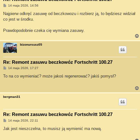
P
14 maja 2026, 14:56
o
s
Najpierw odkręć zasuwę od beczkowozu i rozbierz ją, to będziesz widział
t
co jest w środku.
Prawdopodobnie czeka cię wymiana zasuwy.
bizonursusz05
Re: Remont zasuwu beczkowóz Fortschritt 100.27
P
14 maja 2026, 17:27
o
s
To na co wymieniać? może jakoś regenerować? jakiś pomysł?
t
bergman31
Re: Remont zasuwu beczkowóz Fortschritt 100.27
P
14 maja 2026, 22:11
o
s
Jak jest nieszczelna, to musisz ją wymienić ma nową.
t