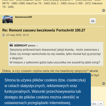
MF70 - 1980 i 1989; HakoTrac T6 - 1963; Dzik 2 - 1969; Ursus C-355 - 1972; Hakotrac
T8 - 1965;
bizonursusz05
Re: Remont zasuwu beczkowóz Fortschritt 100.27
P
16 maja 2026, 16:11
o
s
t
SEBRIGHT
pisze:
↑
Sprężynę próbował bym dopasować jakąś twardą - może zaworowa z
Żuka czy innego samochodu by się nadała, tylko musiał byś ją przyciąć
z długości.
W miejsce z sylikonem gdzie była uszczelka nie wszedł by jakiś oring?
Dobra, a czy czasem ciężka seria nie ma twardszej sprężyny? akurat
miałbym na stanie a co do oringa to nie wiem jaki dobrać jaki musi być
gruby i ile wystawać by nic nie leciało
Strona ta używa plików cookies (tzw. ciasteczka)
w celach statystycznych, reklamowych oraz
ODPOWIEDZ
funkcjonalnych. Warunki przechowywania lub
Posty: 13 • Strona
1
z
1
dostępu do plików cookies można określić w
ustawieniach przeglądarki internetowej.
Przejdź do