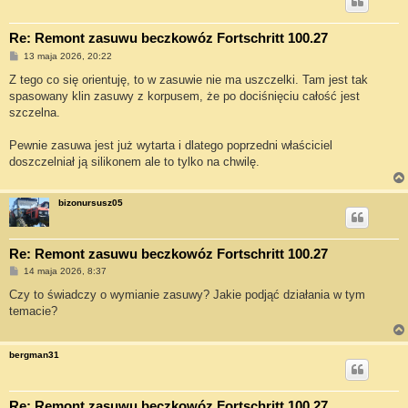
Re: Remont zasuwu beczkowóz Fortschritt 100.27
P
13 maja 2026, 20:22
o
s
Z tego co się orientuję, to w zasuwie nie ma uszczelki. Tam jest tak
t
spasowany klin zasuwy z korpusem, że po dociśnięciu całość jest
szczelna.
Pewnie zasuwa jest już wytarta i dlatego poprzedni właściciel
doszczelniał ją silikonem ale to tylko na chwilę.
bizonursusz05
Re: Remont zasuwu beczkowóz Fortschritt 100.27
P
14 maja 2026, 8:37
o
s
Czy to świadczy o wymianie zasuwy? Jakie podjąć działania w tym
t
temacie?
bergman31
Re: Remont zasuwu beczkowóz Fortschritt 100.27