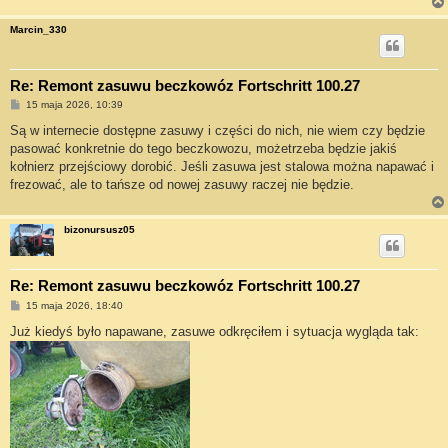
Marcin_330
Re: Remont zasuwu beczkowóz Fortschritt 100.27
P
15 maja 2026, 10:39
o
s
Są w internecie dostępne zasuwy i części do nich, nie wiem czy będzie
t
pasować konkretnie do tego beczkowozu, możetrzeba będzie jakiś
kołnierz przejściowy dorobić. Jeśli zasuwa jest stalowa można napawać i
frezować, ale to tańsze od nowej zasuwy raczej nie będzie.
bizonursusz05
Re: Remont zasuwu beczkowóz Fortschritt 100.27
P
15 maja 2026, 18:40
o
s
Już kiedyś było napawane, zasuwe odkręciłem i sytuacja wygląda tak:
t