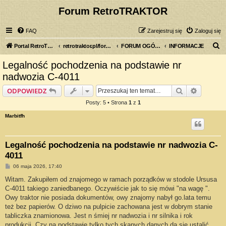
Forum RetroTRAKTOR
FAQ
Zarejestruj się
Zaloguj się
S
Portal RetroTRAKTOR.pl
retrotraktor.pl/forum
FORUM OGÓLNE
INFORMACJE
z
Legalność pochodzenia na podstawie nr
u
nadwozia C-4011
k
Szukaj
Wyszuki
ODPOWIEDZ
a
Posty: 5 • Strona
1
z
1
j
Marbitfh
Legalność pochodzenia na podstawie nr nadwozia C-
4011
P
06 maja 2026, 17:40
o
s
Witam. Zakupiłem od znajomego w ramach porządków w stodole Ursusa
t
C-4011 takiego zaniedbanego. Oczywiście jak to się mówi "na wagę ".
Owy traktor nie posiada dokumentów, owy znajomy nabył go.lata temu
też bez papierów. O dziwo na pulpicie zachowana jest w dobrym stanie
tabliczka znamionowa. Jest n śmiej nr nadwozia i nr silnika i rok
produkcji. Czy na podstawie tylko tych skąpych danych da się ustalić