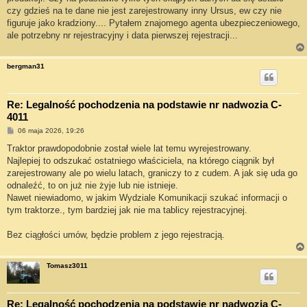
czy gdzieś na te dane nie jest zarejestrowany inny Ursus, ew czy nie
figuruje jako kradziony.... Pytałem znajomego agenta ubezpieczeniowego,
ale potrzebny nr rejestracyjny i data pierwszej rejestracji...
bergman31
Re: Legalność pochodzenia na podstawie nr nadwozia C-
4011
P
06 maja 2026, 19:26
o
s
Traktor prawdopodobnie został wiele lat temu wyrejestrowany.
t
Najlepiej to odszukać ostatniego właściciela, na którego ciągnik był
zarejestrowany ale po wielu latach, graniczy to z cudem. A jak się uda go
odnaleźć, to on już nie żyje lub nie istnieje.
Nawet niewiadomo, w jakim Wydziale Komunikacji szukać informacji o
tym traktorze., tym bardziej jak nie ma tablicy rejestracyjnej.
Bez ciągłości umów, będzie problem z jego rejestracją.
Tomasz3011
Re: Legalność pochodzenia na podstawie nr nadwozia C-