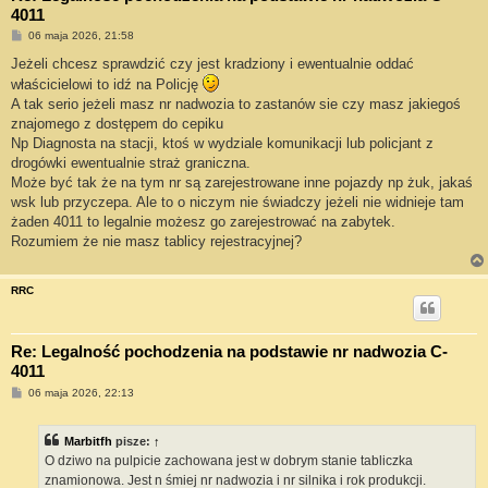
4011
P
06 maja 2026, 21:58
o
s
Jeżeli chcesz sprawdzić czy jest kradziony i ewentualnie oddać
t
właścicielowi to idź na Policję
A tak serio jeżeli masz nr nadwozia to zastanów sie czy masz jakiegoś
znajomego z dostępem do cepiku
Np Diagnosta na stacji, ktoś w wydziale komunikacji lub policjant z
drogówki ewentualnie straż graniczna.
Może być tak że na tym nr są zarejestrowane inne pojazdy np żuk, jakaś
wsk lub przyczepa. Ale to o niczym nie świadczy jeżeli nie widnieje tam
żaden 4011 to legalnie możesz go zarejestrować na zabytek.
Rozumiem że nie masz tablicy rejestracyjnej?
RRC
Re: Legalność pochodzenia na podstawie nr nadwozia C-
4011
P
06 maja 2026, 22:13
o
s
t
Marbitfh
pisze:
↑
O dziwo na pulpicie zachowana jest w dobrym stanie tabliczka
znamionowa. Jest n śmiej nr nadwozia i nr silnika i rok produkcji.