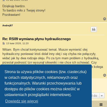
o
s
Dziękuję bardzo.
t
To bardzo miło z Twojej strony!
Pozdrawiam!
Andrej87
Re: RS09 wymiana płynu hydraulicznego
P
13 kwie 2026, 11:20
o
s
Witam. Bym chciał kontynuować temat. Musze wymienić olej
t
hydrauliczny ponieważ ktoś dolał inny olej i się chyba nie połączyły,
widać jak by dwa rodzaje oleju. Po za tym mam problem z hydrauliką,
przestał podnosić tzn wysunął siłowniki i nie chce ich schować. Czy
wymieniając olej hydrauliczny muszę wymienić jakieś filtry. Może kolega
URSUS podesłać instrukcje.
Strona ta używa plików cookies (tzw. ciasteczka)
w celach statystycznych, reklamowych oraz
ODPOWIEDZ
funkcjonalnych. Warunki przechowywania lub
Posty: 4 • Strona
1
z
1
dostępu do plików cookies można określić w
ustawieniach przeglądarki internetowej.
Przejdź do
Dowiedz się więcej
Portal RetroTRAKTOR.pl
retrotraktor.pl/forum