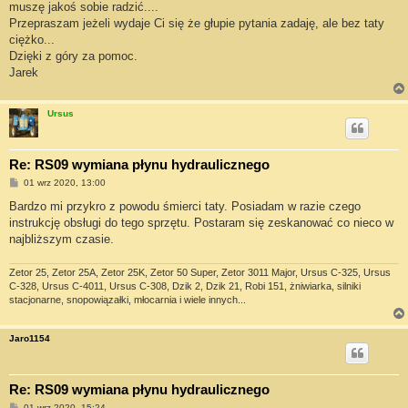
muszę jakoś sobie radzić....
Przepraszam jeżeli wydaje Ci się że głupie pytania zadaję, ale bez taty
ciężko...
Dzięki z góry za pomoc.
Jarek
Ursus
Re: RS09 wymiana płynu hydraulicznego
P
01 wrz 2020, 13:00
o
s
Bardzo mi przykro z powodu śmierci taty. Posiadam w razie czego
t
instrukcję obsługi do tego sprzętu. Postaram się zeskanować co nieco w
najbliższym czasie.
Zetor 25, Zetor 25A, Zetor 25K, Zetor 50 Super, Zetor 3011 Major, Ursus C-325, Ursus
C-328, Ursus C-4011, Ursus C-308, Dzik 2, Dzik 21, Robi 151, żniwiarka, silniki
stacjonarne, snopowiązałki, młocarnia i wiele innych...
Jaro1154
Re: RS09 wymiana płynu hydraulicznego
P
01 wrz 2020, 15:24