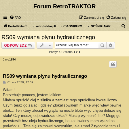
Forum RetroTRAKTOR
FAQ
Zarejestruj się
Zaloguj się
S
Portal RetroTRAKTOR.pl
retrotraktor.pl/forum
CIĄGNIKI ROLNICZE
NOŚNIKI NARZĘDZI
z
RS09 wymiana płynu hydraulicznego
u
Szukaj
Wyszuki
ODPOWIEDZ
k
Posty: 4 • Strona
1
z
1
a
Jaro1154
j
RS09 wymiana płynu hydraulicznego
P
01 wrz 2020, 12:39
o
s
Witam!
t
Potrzebuje pomocy, jestem laikiem.
Miałem spuścić olej z silnika a zamiast tego spuściłem hydrauliczny.
Czym teraz go zalać i gdzie? Zlokalizowalem miarkę więc wlew pewnie
obok....Ten który zleciał wygląda na niezłe błoto więc chyba dobrze się
stało! Czy muszę odpowietrzac układ? Muszę wymienić filtr? Mogę go
przestawić bez oleju hydraulicznego, bo zastawiony mam wjazd na
podwórku... Tata się zajmował wszystkim, ale zmarł 2 tygodnie temu i