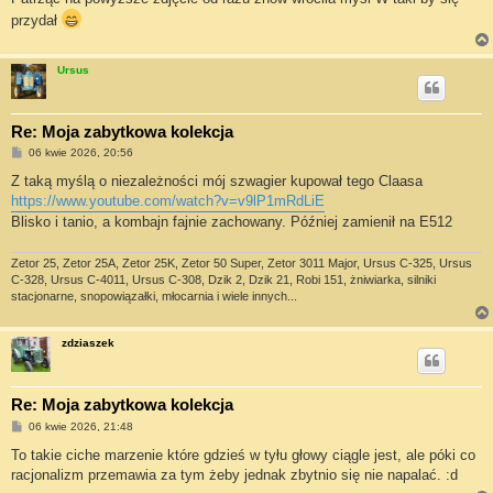
przydał
Ursus
Re: Moja zabytkowa kolekcja
P
06 kwie 2026, 20:56
o
s
Z taką myślą o niezależności mój szwagier kupował tego Claasa
t
https://www.youtube.com/watch?v=v9lP1mRdLiE
Blisko i tanio, a kombajn fajnie zachowany. Później zamienił na E512
Zetor 25, Zetor 25A, Zetor 25K, Zetor 50 Super, Zetor 3011 Major, Ursus C-325, Ursus
C-328, Ursus C-4011, Ursus C-308, Dzik 2, Dzik 21, Robi 151, żniwiarka, silniki
stacjonarne, snopowiązałki, młocarnia i wiele innych...
zdziaszek
Re: Moja zabytkowa kolekcja
P
06 kwie 2026, 21:48
o
s
To takie ciche marzenie które gdzieś w tyłu głowy ciągle jest, ale póki co
t
racjonalizm przemawia za tym żeby jednak zbytnio się nie napalać. :d