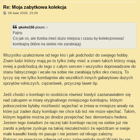
Re: Moja zabytkowa kolekcja
P
06 kwie 2026, 15:29
o
s
t
qkohe155
pisze:
↑
Fajny.
Co jak co, ale trzeba mieć dużo miejsca i czasu by kolekcjonować
kombajny (które na siebie nie zarabiają).
Wszystko uzależnione od tego kto i jak podchodzi do swojego hobby.
Znam ludzi którzy mają po to tylko żeby mieć a znam takich którzy mają
mniej a podchodzą do tego z całym sercem i wszystko doprowadzone do
stanu fabrycznego i wcale na sobie nie zarabiają tylko oko cieszą. To
tyczy się nie tylko kombajnów ale wszelkich innych gabarytowo dużych
sprzętów rolniczych, ciężarówek, przyczep lawet itp.
Jeśli chodzi o kombajn to osobiście również kiedyś zastanawiałem się
nad zakupem w miarę oryginalnego mniejszego kombajnu, którym
jednocześnie byłaby możliwość wyjechać w żniwa w mniejsze areały na
które już żaden duży kombajn nie chce lub też nie może wjechać. Takim,
którym legalnie można po drodze przejechać bez demontażu hedera.
Jestem tego świadom że raczej taki kombajn raczej na siebie już nie
zarobi a jedynie zyskuje na takiej niezależności że wjeżdżam w swoje
małe kawałki kiedy mi pasuje i nie jestem od nikogo zależny.
Patrząc na powyższe zdjęcie od razu znów wróciła myśl W taki by się