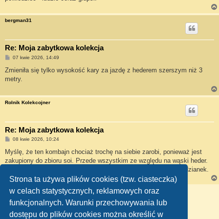
bergman31
Re: Moja zabytkowa kolekcja
P
07 kwie 2026, 14:49
o
s
Zmieniła się tylko wysokość kary za jazdę z hederem szerszym niż 3
t
metry.
Rolnik Kolekcojner
Re: Moja zabytkowa kolekcja
P
08 kwie 2026, 10:24
o
s
Myślę, że ten kombajn chociaż trochę na siebie zarobi, ponieważ jest
t
zakupiony do zbioru soi. Przede wszystkim ze względu na wąski heder.
W żniwa też będą pierwsze próby, żeby jesienią nie było niespodzianek.
Strona ta używa plików cookies (tzw. ciasteczka)
w celach statystycznych, reklamowych oraz
ODPOWIEDZ
funkcjonalnych. Warunki przechowywania lub
1
2
3
4
5
Poprzednia
Posty: 94
dostępu do plików cookies można określić w