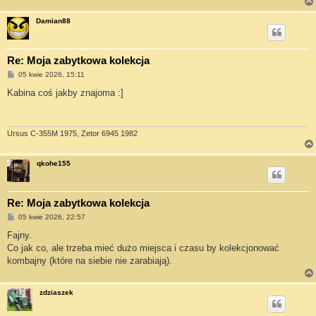
Damian88
Re: Moja zabytkowa kolekcja
P
05 kwie 2026, 15:11
o
s
Kabina coś jakby znajoma :]
t
Ursus C-355M 1975, Zetor 6945 1982
qkohe155
Re: Moja zabytkowa kolekcja
P
05 kwie 2026, 22:57
o
s
Fajny.
t
Co jak co, ale trzeba mieć dużo miejsca i czasu by kolekcjonować
kombajny (które na siebie nie zarabiają).
zdziaszek