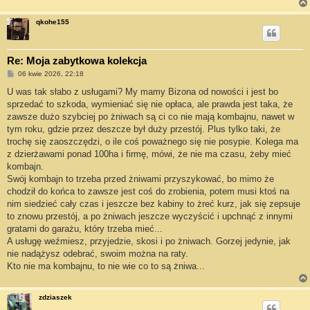
qkohe155
Re: Moja zabytkowa kolekcja
P
06 kwie 2026, 22:18
o
s
U was tak słabo z usługami? My mamy Bizona od nowości i jest bo
t
sprzedać to szkoda, wymieniać się nie opłaca, ale prawda jest taka, że
zawsze dużo szybciej po żniwach są ci co nie mają kombajnu, nawet w
tym roku, gdzie przez deszcze był duży przestój. Plus tylko taki, że
trochę się zaoszczędzi, o ile coś poważnego się nie posypie. Kolega ma
z dzierżawami ponad 100ha i firmę, mówi, że nie ma czasu, żeby mieć
kombajn.
Swój kombajn to trzeba przed żniwami przyszykować, bo mimo że
chodził do końca to zawsze jest coś do zrobienia, potem musi ktoś na
nim siedzieć cały czas i jeszcze bez kabiny to żreć kurz, jak się zepsuje
to znowu przestój, a po żniwach jeszcze wyczyścić i upchnąć z innymi
gratami do garażu, który trzeba mieć...
A usługę weźmiesz, przyjedzie, skosi i po żniwach. Gorzej jedynie, jak
nie nadążysz odebrać, swoim można na raty.
Kto nie ma kombajnu, to nie wie co to są żniwa...
zdziaszek