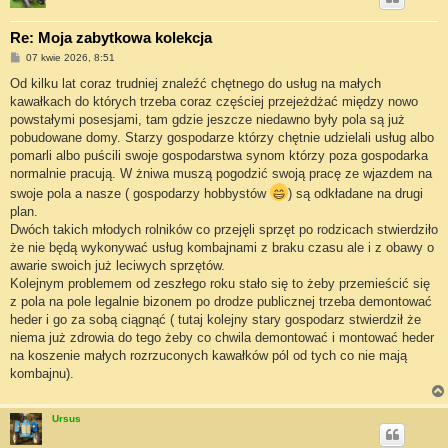
Re: Moja zabytkowa kolekcja
P
07 kwie 2026, 8:51
o
s
Od kilku lat coraz trudniej znaleźć chętnego do usług na małych
t
kawałkach do których trzeba coraz częściej przejeżdżać między nowo
powstałymi posesjami, tam gdzie jeszcze niedawno były pola są już
pobudowane domy. Starzy gospodarze którzy chętnie udzielali usług albo
pomarli albo puścili swoje gospodarstwa synom którzy poza gospodarka
normalnie pracują. W żniwa muszą pogodzić swoją pracę ze wjazdem na
swoje pola a nasze ( gospodarzy hobbystów
) są odkładane na drugi
plan.
Dwóch takich młodych rolników co przejęli sprzęt po rodzicach stwierdziło
że nie będą wykonywać usług kombajnami z braku czasu ale i z obawy o
awarie swoich już leciwych sprzętów.
Kolejnym problemem od zeszłego roku stało się to żeby przemieścić się
z pola na pole legalnie bizonem po drodze publicznej trzeba demontować
heder i go za sobą ciągnąć ( tutaj kolejny stary gospodarz stwierdził że
niema już zdrowia do tego żeby co chwila demontować i montować heder
na koszenie małych rozrzuconych kawałków pól od tych co nie mają
kombajnu).
Ursus