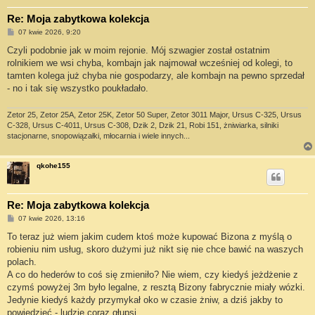
Re: Moja zabytkowa kolekcja
P
07 kwie 2026, 9:20
o
s
Czyli podobnie jak w moim rejonie. Mój szwagier został ostatnim
t
rolnikiem we wsi chyba, kombajn jak najmował wcześniej od kolegi, to
tamten kolega już chyba nie gospodarzy, ale kombajn na pewno sprzedał
- no i tak się wszystko poukładało.
Zetor 25, Zetor 25A, Zetor 25K, Zetor 50 Super, Zetor 3011 Major, Ursus C-325, Ursus
C-328, Ursus C-4011, Ursus C-308, Dzik 2, Dzik 21, Robi 151, żniwiarka, silniki
stacjonarne, snopowiązałki, młocarnia i wiele innych...
qkohe155
Re: Moja zabytkowa kolekcja
P
07 kwie 2026, 13:16
o
s
To teraz już wiem jakim cudem ktoś może kupować Bizona z myślą o
t
robieniu nim usług, skoro dużymi już nikt się nie chce bawić na waszych
polach.
A co do hederów to coś się zmieniło? Nie wiem, czy kiedyś jeżdżenie z
czymś powyżej 3m było legalne, z resztą Bizony fabrycznie miały wózki.
Jedynie kiedyś każdy przymykał oko w czasie żniw, a dziś jakby to
powiedzieć - ludzie coraz głupsi.