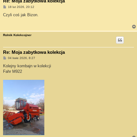
Re: Moja zabytkowa kolekcja
P
18 lut 2026, 20:12
o
s
Czyli coś jak Bizon.
t
Rolnik Kolekcojner
Re: Moja zabytkowa kolekcja
P
04 kwie 2026, 8:27
o
s
Kolejny kombajn w kolekcji
t
Fahr M922