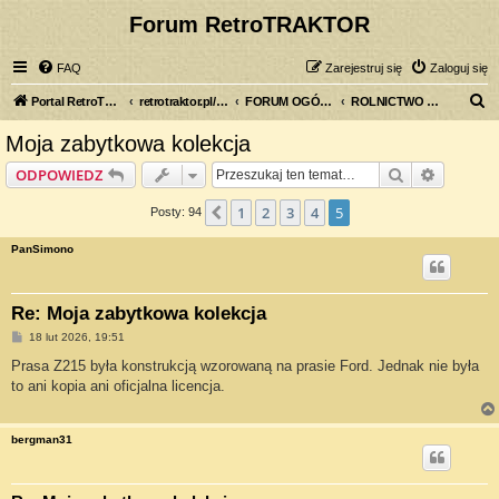
Forum RetroTRAKTOR
FAQ
Zarejestruj się
Zaloguj się
S
Portal RetroTRAKTOR.pl
retrotraktor.pl/forum
FORUM OGÓLNE
ROLNICTWO DAWNIEJ
z
Moja zabytkowa kolekcja
u
Szukaj
Wyszuki
ODPOWIEDZ
k
a
1
2
3
4
5
Poprzednia
Posty: 94
j
PanSimono
Re: Moja zabytkowa kolekcja
P
18 lut 2026, 19:51
o
s
Prasa Z215 była konstrukcją wzorowaną na prasie Ford. Jednak nie była
t
to ani kopia ani oficjalna licencja.
bergman31