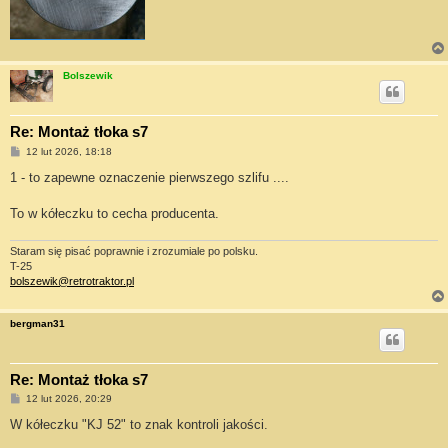
Bolszewik
Re: Montaż tłoka s7
P
12 lut 2026, 18:18
o
s
1 - to zapewne oznaczenie pierwszego szlifu ....
t
To w kółeczku to cecha producenta.
Staram się pisać poprawnie i zrozumiale po polsku.
T-25
bolszewik@retrotraktor.pl
bergman31
Re: Montaż tłoka s7
P
12 lut 2026, 20:29
o
s
W kółeczku "KJ 52" to znak kontroli jakości.
t