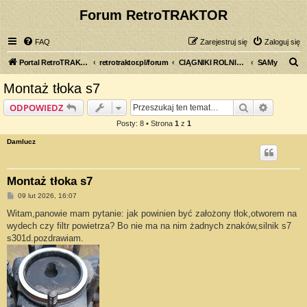
Forum RetroTRAKTOR
FAQ
Zarejestruj się
Zaloguj się
S
Portal RetroTRAKTOR.pl
retrotraktor.pl/forum
CIĄGNIKI ROLNICZE
SAMy
z
Montaż tłoka s7
u
Szukaj
Wyszuki
ODPOWIEDZ
k
Posty: 8 • Strona
1
z
1
a
Damlucz
j
Montaż tłoka s7
P
09 lut 2026, 16:07
o
s
Witam,panowie mam pytanie: jak powinien być założony tłok,otworem na
t
wydech czy filtr powietrza? Bo nie ma na nim żadnych znaków,silnik s7
s301d.pozdrawiam.