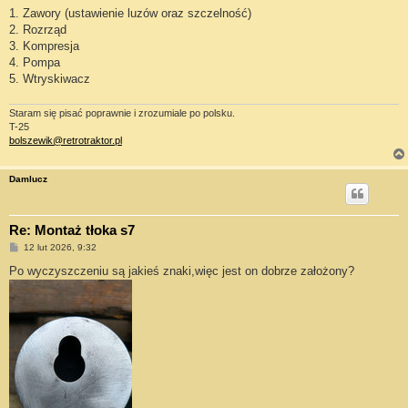
1. Zawory (ustawienie luzów oraz szczelność)
2. Rozrząd
3. Kompresja
4. Pompa
5. Wtryskiwacz
Staram się pisać poprawnie i zrozumiale po polsku.
T-25
bolszewik@retrotraktor.pl
Damlucz
Re: Montaż tłoka s7
P
12 lut 2026, 9:32
o
s
Po wyczyszczeniu są jakieś znaki,więc jest on dobrze założony?
t