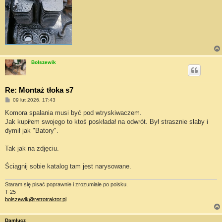
Bolszewik
Re: Montaż tłoka s7
P
09 lut 2026, 17:43
o
s
Komora spalania musi być pod wtryskiwaczem.
t
Jak kupiłem swojego to ktoś poskładał na odwrót. Był strasznie słaby i
dymił jak "Batory".
Tak jak na zdjęciu.
Ściągnij sobie katalog tam jest narysowane.
Staram się pisać poprawnie i zrozumiale po polsku.
T-25
bolszewik@retrotraktor.pl
Damlucz