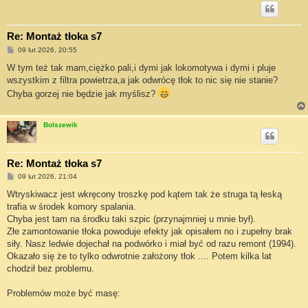
Re: Montaż tłoka s7
P
09 lut 2026, 20:55
o
s
W tym też tak mam,ciężko pali,i dymi jak lokomotywa i dymi i pluje
t
wszystkim z filtra powietrza,a jak odwrócę tłok to nic się nie stanie?
Chyba gorzej nie będzie jak myślisz?
Bolszewik
Re: Montaż tłoka s7
P
09 lut 2026, 21:04
o
s
Wtryskiwacz jest wkręcony troszkę pod kątem tak że struga tą łeską
t
trafia w środek komory spalania.
Chyba jest tam na środku taki szpic (przynajmniej u mnie był).
Złe zamontowanie tłoka powoduje efekty jak opisałem no i zupełny brak
siły. Nasz ledwie dojechał na podwórko i miał być od razu remont (1994).
Okazało się że to tylko odwrotnie założony tłok .... Potem kilka lat
chodził bez problemu.
Problemów może być masę: