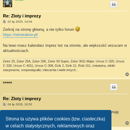
Re: Zloty i imprezy
P
22 lip 2025, 14:04
o
s
Zerknij na stronę główną, a nie tylko forum
t
https://retrotraktor.pl/
Na lewo masz kalendarz imprez też na stronie, ale większość wrzucam w
aktualnościach.
Zetor 25, Zetor 25A, Zetor 25K, Zetor 50 Super, Zetor 3011 Major, Ursus C-325, Ursus
C-328, Ursus C-4011, Ursus C-308, Dzik 2, Dzik 21, Robi 151, żniwiarka, silniki
stacjonarne, snopowiązałki, młocarnia i wiele innych...
sewos
Re: Zloty i imprezy
P
04 lip 2026, 16:50
o
s
a jakie macie wrażenia z poprzednich lat z imprez tego typu? planuję
t
wybrać się w tym sezonie
Strona ta używa plików cookies (tzw. ciasteczka)
w celach statystycznych, reklamowych oraz