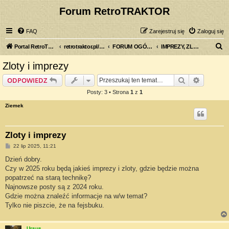
Forum RetroTRAKTOR
FAQ
Zarejestruj się
Zaloguj się
S
Portal RetroTRAKTOR.pl
retrotraktor.pl/forum
FORUM OGÓLNE
IMPREZY, ZLOTY
z
Zloty i imprezy
u
Szukaj
Wyszuki
ODPOWIEDZ
k
Posty: 3 • Strona
1
z
1
a
Ziemek
j
Zloty i imprezy
P
22 lip 2025, 11:21
o
s
Dzień dobry.
t
Czy w 2025 roku będą jakieś imprezy i zloty, gdzie będzie można
popatrzeć na starą technikę?
Najnowsze posty są z 2024 roku.
Gdzie można znaleźć informacje na w/w temat?
Tylko nie piszcie, że na fejsbuku.
Ursus