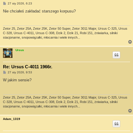
P
27 sty 2026, 6:23
o
s
Nie chciałeś zakładać starszego korpusu?
t
Zetor 25, Zetor 25A, Zetor 25K, Zetor 50 Super, Zetor 3011 Major, Ursus C-325, Ursus
C-328, Ursus C-4011, Ursus C-308, Dzik 2, Dzik 21, Robi 151, żniwiarka, silniki
stacjonarne, snopowiązałki, młocarnia i wiele innych...
Ursus
Re: Ursus C-4011 1966r.
P
27 sty 2026, 9:53
o
s
W jakim sensie?
t
Zetor 25, Zetor 25A, Zetor 25K, Zetor 50 Super, Zetor 3011 Major, Ursus C-325, Ursus
C-328, Ursus C-4011, Ursus C-308, Dzik 2, Dzik 21, Robi 151, żniwiarka, silniki
stacjonarne, snopowiązałki, młocarnia i wiele innych...
Adam_1319