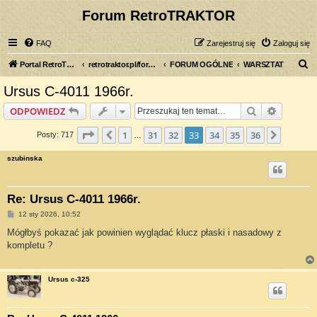
Forum RetroTRAKTOR
FAQ
Zarejestruj się
Zaloguj się
S
Portal RetroTRAKTOR.pl
retrotraktor.pl/forum
FORUM OGÓLNE
WARSZTAT
z
Ursus C-4011 1966r.
u
Szukaj
Wyszuki
ODPOWIEDZ
k
a
Strona
33
z
36
1
31
32
33
34
35
36
Poprzednia
Następ
Posty: 717
…
j
szubinska
Re: Ursus C-4011 1966r.
P
12 sty 2026, 10:52
o
s
Mógłbyś pokazać jak powinien wyglądać klucz płaski i nasadowy z
t
kompletu ?
Ursus c-325