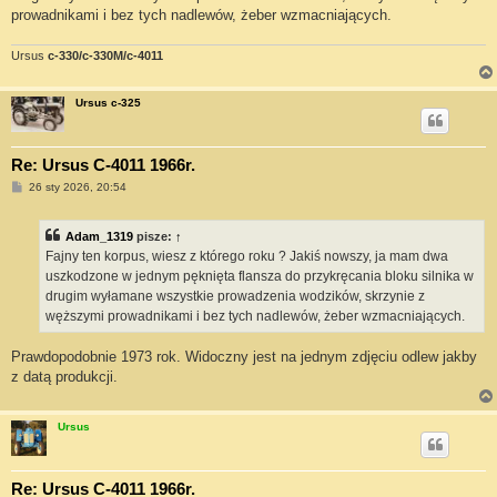
prowadnikami i bez tych nadlewów, żeber wzmacniających.
Ursus
c-330/c-330M/c-4011
Ursus c-325
Re: Ursus C-4011 1966r.
P
26 sty 2026, 20:54
o
s
t
Adam_1319
pisze:
↑
Fajny ten korpus, wiesz z którego roku ? Jakiś nowszy, ja mam dwa
uszkodzone w jednym pęknięta flansza do przykręcania bloku silnika w
drugim wyłamane wszystkie prowadzenia wodzików, skrzynie z
węższymi prowadnikami i bez tych nadlewów, żeber wzmacniających.
Prawdopodobnie 1973 rok. Widoczny jest na jednym zdjęciu odlew jakby
z datą produkcji.
Ursus
Re: Ursus C-4011 1966r.