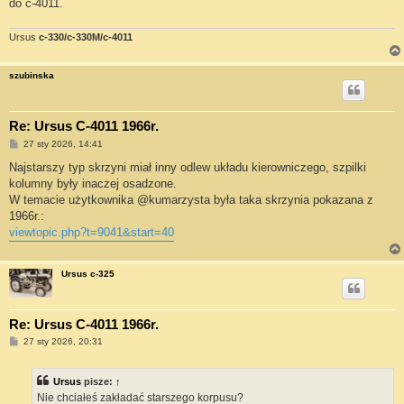
do c-4011.
Ursus
c-330/c-330M/c-4011
szubinska
Re: Ursus C-4011 1966r.
P
27 sty 2026, 14:41
o
s
Najstarszy typ skrzyni miał inny odlew układu kierowniczego, szpilki
t
kolumny były inaczej osadzone.
W temacie użytkownika @kumarzysta była taka skrzynia pokazana z
1966r.:
viewtopic.php?t=9041&start=40
Ursus c-325
Re: Ursus C-4011 1966r.
P
27 sty 2026, 20:31
o
s
t
Ursus
pisze:
↑
Nie chciałeś zakładać starszego korpusu?