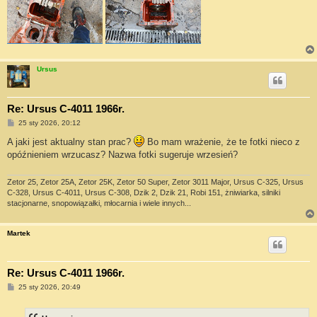
Ursus
Re: Ursus C-4011 1966r.
P
25 sty 2026, 20:12
o
s
A jaki jest aktualny stan prac?
Bo mam wrażenie, że te fotki nieco z
t
opóźnieniem wrzucasz? Nazwa fotki sugeruje wrzesień?
Zetor 25, Zetor 25A, Zetor 25K, Zetor 50 Super, Zetor 3011 Major, Ursus C-325, Ursus
C-328, Ursus C-4011, Ursus C-308, Dzik 2, Dzik 21, Robi 151, żniwiarka, silniki
stacjonarne, snopowiązałki, młocarnia i wiele innych...
Martek
Re: Ursus C-4011 1966r.
P
25 sty 2026, 20:49
o
s
t