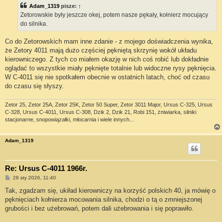
Adam_1319
pisze:
↑
Zetorowskie były jeszcze okej, potem nasze pękały, kołnierz mocujący
do silnika.
Co do Zetorowskich mam inne zdanie - z mojego doświadczenia wynika,
że Zetory 4011 mają dużo częściej pękniętą skrzynię wokół układu
kierowniczego. Z tych co miałem okazję w nich coś robić lub dokładnie
oglądać to wszystkie miały pęknięte totalnie lub widoczne rysy pęknięcia.
W C-4011 się nie spotkałem obecnie w ostatnich latach, choć od czasu
do czasu się słyszy.
Zetor 25, Zetor 25A, Zetor 25K, Zetor 50 Super, Zetor 3011 Major, Ursus C-325, Ursus
C-328, Ursus C-4011, Ursus C-308, Dzik 2, Dzik 21, Robi 151, żniwiarka, silniki
stacjonarne, snopowiązałki, młocarnia i wiele innych...
Adam_1319
Re: Ursus C-4011 1966r.
P
28 sty 2026, 11:40
o
s
Tak, zgadzam się, ukiład kierowniczy na korzyść polskich 40, ja mówię o
t
pęknięciach kołnierza mocowania silnika, chodzi o tą o zmniejszonej
grubości i bez użebrowań, potem dali użebrowania i się poprawiło.