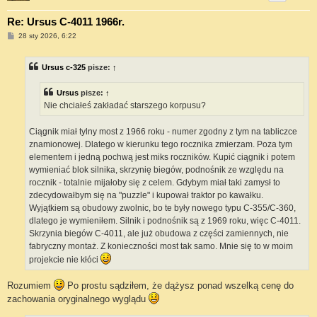
Re: Ursus C-4011 1966r.
P
28 sty 2026, 6:22
o
s
t
Ursus c-325
pisze:
↑
Ursus
pisze:
↑
Nie chciałeś zakładać starszego korpusu?
Ciągnik miał tylny most z 1966 roku - numer zgodny z tym na tabliczce
znamionowej. Dlatego w kierunku tego rocznika zmierzam. Poza tym
elementem i jedną pochwą jest miks roczników. Kupić ciągnik i potem
wymieniać blok silnika, skrzynię biegów, podnośnik ze względu na
rocznik - totalnie mijałoby się z celem. Gdybym miał taki zamysł to
zdecydowałbym się na "puzzle" i kupował traktor po kawałku.
Wyjątkiem są obudowy zwolnic, bo te były nowego typu C-355/C-360,
dlatego je wymieniłem. Silnik i podnośnik są z 1969 roku, więc C-4011.
Skrzynia biegów C-4011, ale już obudowa z części zamiennych, nie
fabryczny montaż. Z konieczności most tak samo. Mnie się to w moim
projekcie nie kłóci
Rozumiem
Po prostu sądziłem, że dążysz ponad wszelką cenę do
zachowania oryginalnego wyglądu