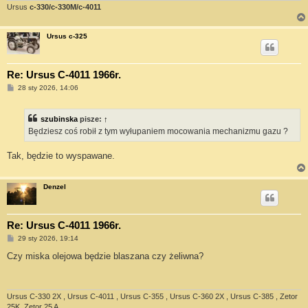
Ursus
c-330/c-330M/c-4011
Ursus c-325
Re: Ursus C-4011 1966r.
P
28 sty 2026, 14:06
o
s
t
szubinska
pisze:
↑
Będziesz coś robił z tym wyłupaniem mocowania mechanizmu gazu ?
Tak, będzie to wyspawane.
Denzel
Re: Ursus C-4011 1966r.
P
29 sty 2026, 19:14
o
s
Czy miska olejowa będzie blaszana czy żeliwna?
t
Ursus C-330 2X , Ursus C-4011 , Ursus C-355 , Ursus C-360 2X , Ursus C-385 , Zetor
25K, Zetor 25 A