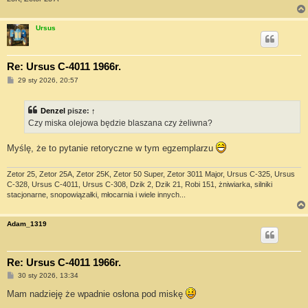
Ursus
Re: Ursus C-4011 1966r.
P
29 sty 2026, 20:57
o
s
t
Denzel
pisze:
↑
Czy miska olejowa będzie blaszana czy żeliwna?
Myślę, że to pytanie retoryczne w tym egzemplarzu
Zetor 25, Zetor 25A, Zetor 25K, Zetor 50 Super, Zetor 3011 Major, Ursus C-325, Ursus
C-328, Ursus C-4011, Ursus C-308, Dzik 2, Dzik 21, Robi 151, żniwiarka, silniki
stacjonarne, snopowiązałki, młocarnia i wiele innych...
Adam_1319
Re: Ursus C-4011 1966r.
P
30 sty 2026, 13:34
o
s
Mam nadzieję że wpadnie osłona pod miskę
t