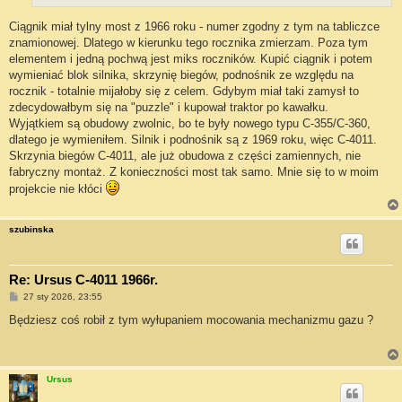
Ciągnik miał tylny most z 1966 roku - numer zgodny z tym na tabliczce
znamionowej. Dlatego w kierunku tego rocznika zmierzam. Poza tym
elementem i jedną pochwą jest miks roczników. Kupić ciągnik i potem
wymieniać blok silnika, skrzynię biegów, podnośnik ze względu na
rocznik - totalnie mijałoby się z celem. Gdybym miał taki zamysł to
zdecydowałbym się na "puzzle" i kupował traktor po kawałku.
Wyjątkiem są obudowy zwolnic, bo te były nowego typu C-355/C-360,
dlatego je wymieniłem. Silnik i podnośnik są z 1969 roku, więc C-4011.
Skrzynia biegów C-4011, ale już obudowa z części zamiennych, nie
fabryczny montaż. Z konieczności most tak samo. Mnie się to w moim
projekcie nie kłóci
szubinska
Re: Ursus C-4011 1966r.
P
27 sty 2026, 23:55
o
s
Będziesz coś robił z tym wyłupaniem mocowania mechanizmu gazu ?
t
Ursus