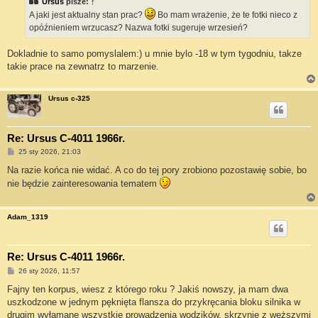
Ursus
pisze:
↑
A jaki jest aktualny stan prac?
Bo mam wrażenie, że te fotki nieco z
opóźnieniem wrzucasz? Nazwa fotki sugeruje wrzesień?
Dokladnie to samo pomyslalem:) u mnie bylo -18 w tym tygodniu, takze
takie prace na zewnatrz to marzenie.
Ursus c-325
Re: Ursus C-4011 1966r.
P
25 sty 2026, 21:03
o
s
Na razie końca nie widać. A co do tej pory zrobiono pozostawię sobie, bo
t
nie będzie zainteresowania tematem
Adam_1319
Re: Ursus C-4011 1966r.
P
26 sty 2026, 11:57
o
s
Fajny ten korpus, wiesz z którego roku ? Jakiś nowszy, ja mam dwa
t
uszkodzone w jednym pęknięta flansza do przykręcania bloku silnika w
drugim wyłamane wszystkie prowadzenia wodzików, skrzynie z węższymi