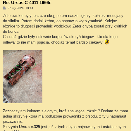
Re: Ursus C-4011 1966r.
P
27 sty 2026, 13:14
o
s
Zetorowskie były jeszcze okej, potem nasze pękały, kołnierz mocujący
t
do silnika. Potem dodali żebra, co poprawiło wytrzymałość. Kolejne
różnice to długości prowadnic wodzików. Zetor chyba został przy krótkich
do końca.
Chociaż gdzie były odlewnie korpusów skrzyń biegów i kto dla kogo
odlewał to nie mam pojęcia, chociaż temat bardzo ciekawy.
Zaznaczyłem kolorem zielonym, ktoś zna więcej różnic ? Dodam że mam
jedną skrzynię która ma podłużone prowadniki z przodu, z tyłu natomiast
jeszcze nie.
Skrzynia
Ursus c-325
jest już z tych chyba najnowszych i ostatecznych