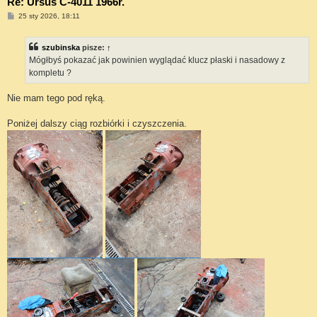
Re: Ursus C-4011 1966r.
P
25 sty 2026, 18:11
o
s
t
szubinska
pisze:
↑
Mógłbyś pokazać jak powinien wyglądać klucz płaski i nasadowy z
kompletu ?
Nie mam tego pod ręką.
Poniżej dalszy ciąg rozbiórki i czyszczenia.