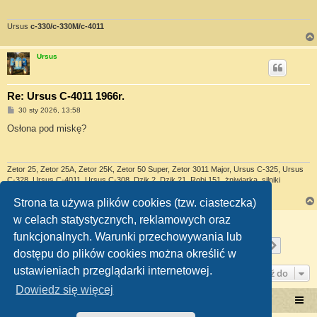
Ursus
c-330/c-330M/c-4011
Ursus
Re: Ursus C-4011 1966r.
P
30 sty 2026, 13:58
o
s
Osłona pod miskę?
t
Zetor 25, Zetor 25A, Zetor 25K, Zetor 50 Super, Zetor 3011 Major, Ursus C-325, Ursus
C-328, Ursus C-4011, Ursus C-308, Dzik 2, Dzik 21, Robi 151, żniwiarka, silniki
stacjonarne, snopowiązałki, młocarnia i wiele innych...
Strona ta używa plików cookies (tzw. ciasteczka)
w celach statystycznych, reklamowych oraz
ODPOWIEDZ
funkcjonalnych. Warunki przechowywania lub
Strona
33
z
36
1
31
32
33
34
35
36
Poprzednia
Następ
Posty: 717
…
dostępu do plików cookies można określić w
ustawieniach przeglądarki internetowej.
Przejdź do
Dowiedz się więcej
Portal RetroTRAKTOR.pl
retrotraktor.pl/forum