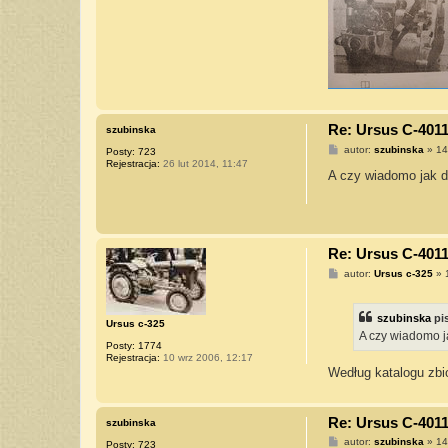
Re: Ursus C-4011
szubinska
P
autor:
szubinska
»
14
Posty:
723
o
Rejestracja:
26 lut 2014, 11:47
s
A czy wiadomo jak d
t
Re: Ursus C-4011
P
autor:
Ursus c-325
»
o
s
t
szubinska
pi
Ursus c-325
A czy wiadomo j
Posty:
1774
Rejestracja:
10 wrz 2006, 12:17
Według katalogu zbi
Re: Ursus C-4011
szubinska
P
autor:
szubinska
»
14
Posty:
723