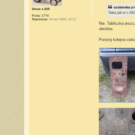
s
t
szubinska
pi
Ursus c-325
Taka jak w c-36
Posty:
1774
Rejestracja:
10 wrz 2006, 12:17
Nie. Tabliczka jeszc
obrotów.
Poniżej kolejna cie