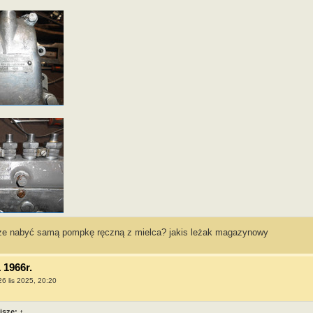
ze nabyć samą pompkę ręczną z mielca? jakis leżak magazynowy
 1966r.
26 lis 2025, 20:20
isze:
↑