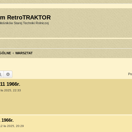
um RetroTRAKTOR
łośników Starej Techniki Rolniczej
GÓLNE
WARSZTAT
Szukaj
Wyszukiwanie zaawansowane
Po
11 1966r.
 lis 2025, 22:33
 1966r.
12 lis 2025, 20:29