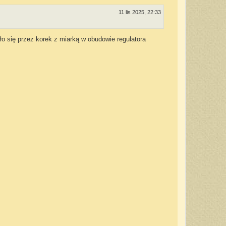
11 lis 2025, 22:33
ało się przez korek z miarką w obudowie regulatora