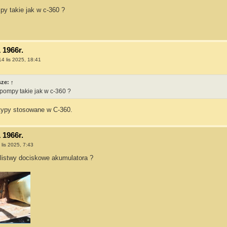
py takie jak w c-360 ?
 1966r.
14 lis 2025, 18:41
sze:
↑
 pompy takie jak w c-360 ?
typy stosowane w C-360.
 1966r.
 lis 2025, 7:43
 listwy dociskowe akumulatora ?