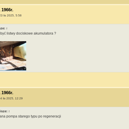
 1966r.
23 lis 2025, 5:58
sze:
↑
obyć listwy dociskowe akumulatora ?
 1966r.
4 lis 2025, 12:29
isze:
↑
na pompa starego typu po regeneracji