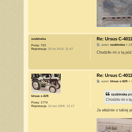
Re: Ursus C-4011
szubinska
P
autor:
szubinska
»
13
Posty:
723
o
Rejestracja:
26 lut 2014, 11:47
s
Chodziło mi o tą póź
t
Re: Ursus C-4011
P
autor:
Ursus c-325
»
o
s
t
szubinska
pi
Ursus c-325
Chodziło mi o tą
Posty:
1774
Rejestracja:
10 wrz 2006, 12:17
Ja właśnie o takiej p