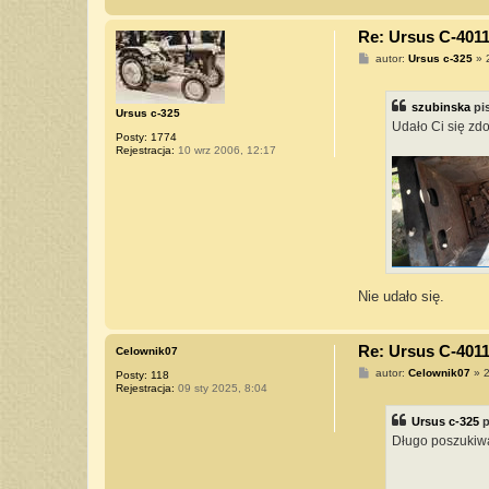
Re: Ursus C-4011
P
autor:
Ursus c-325
»
o
s
t
szubinska
pi
Ursus c-325
Udało Ci się zd
Posty:
1774
Rejestracja:
10 wrz 2006, 12:17
Nie udało się.
Re: Ursus C-4011
Celownik07
P
autor:
Celownik07
»
2
Posty:
118
o
Rejestracja:
09 sty 2025, 8:04
s
t
Ursus c-325
p
Długo poszukiwa