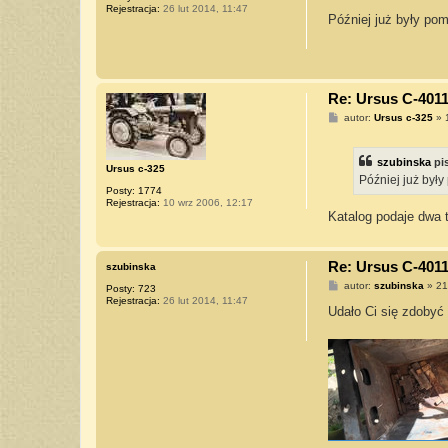
o
Rejestracja:
26 lut 2014, 11:47
s
Później już były pom
t
Re: Ursus C-4011
P
autor:
Ursus c-325
»
o
s
t
szubinska
pi
Ursus c-325
Później już były
Posty:
1774
Rejestracja:
10 wrz 2006, 12:17
Katalog podaje dwa 
Re: Ursus C-4011
szubinska
P
autor:
szubinska
»
21
Posty:
723
o
Rejestracja:
26 lut 2014, 11:47
s
Udało Ci się zdobyć
t