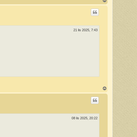
N
a
g
ó
r
ę
21 lis 2025, 7:43
N
a
g
ó
r
ę
08 lis 2025, 20:22