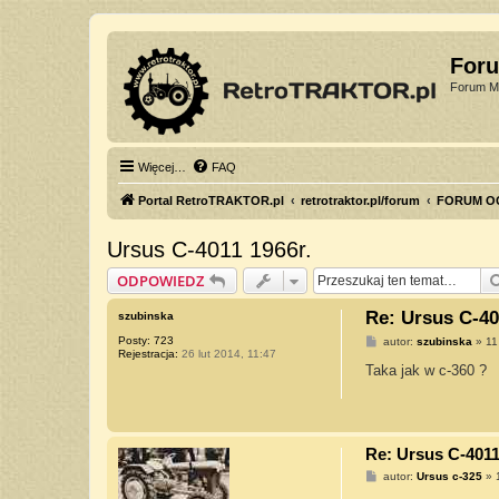
For
Forum Mi
Więcej…
FAQ
Portal RetroTRAKTOR.pl
retrotraktor.pl/forum
FORUM O
Ursus C-4011 1966r.
ODPOWIEDZ
Re: Ursus C-40
szubinska
Posty:
723
P
autor:
szubinska
»
11
Rejestracja:
26 lut 2014, 11:47
o
s
Taka jak w c-360 ?
t
Re: Ursus C-4011
P
autor:
Ursus c-325
»
o