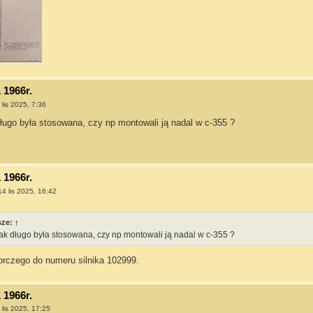
 1966r.
 lis 2025, 7:36
ługo była stosowana, czy np montowali ją nadal w c-355 ?
 1966r.
14 lis 2025, 16:42
sze:
↑
ak długo była stosowana, czy np montowali ją nadal w c-355 ?
orczego do numeru silnika 102999.
 1966r.
 lis 2025, 17:25