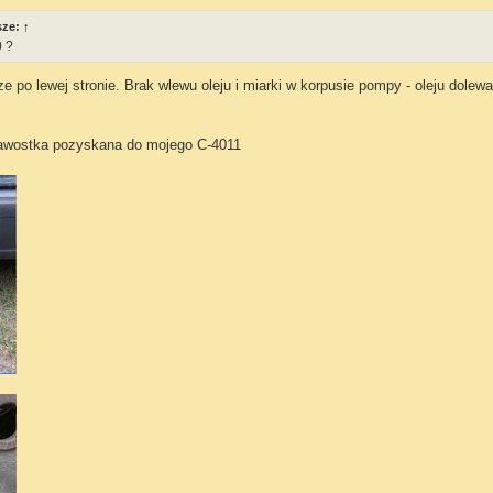
sze:
↑
0 ?
ze po lewej stronie. Brak wlewu oleju i miarki w korpusie pompy - oleju dolew
kawostka pozyskana do mojego C-4011