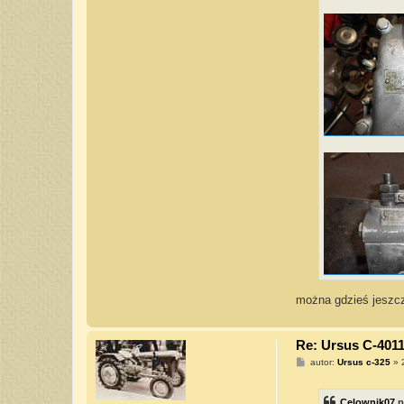
można gdzieś jeszc
Re: Ursus C-4011
P
autor:
Ursus c-325
»
o
s
t
Celownik07
p