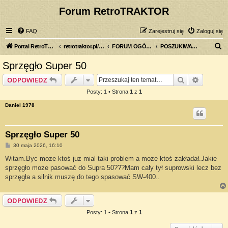
Forum RetroTRAKTOR
FAQ
Zarejestruj się
Zaloguj się
S
Portal RetroTRAKTOR.pl
retrotraktor.pl/forum
FORUM OGÓLNE
POSZUKIWANY, POSZUKIWANA
z
Sprzęgło Super 50
u
Szukaj
Wyszuki
ODPOWIEDZ
k
Posty: 1 • Strona
1
z
1
a
Daniel 1978
j
Sprzęgło Super 50
P
30 maja 2026, 16:10
o
s
Witam.Byc moze ktoś juz mial taki problem a moze ktoś zakładał.Jakie
t
sprzęgło moze pasować do Supra 50???Mam cały tył suprowski lecz bez
sprzęgła a silnik muszę do tego spasować SW-400..
ODPOWIEDZ
Posty: 1 • Strona
1
z
1