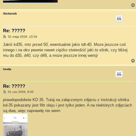
Alchemik
Re: ?????
P
31 maja 2026, 15:34
o
s
Jakiś kd35, mtz przed 50, ewentualnie jakis tdt-40. Moze jeszcze coś
t
innego i na oko pewnie nawet ciężko stwierdzić jaki to silnik, czy bliżej
mu do d35, d40, czy d48, a moze jeszcze innej wersji
tonda
Re: ?????
P
01 cze 2026, 8:55
o
s
prawdopodobnie KD 35. Tutaj na załączonym zdjęciu z instrukcji silnika
t
kd-35 pokazany jest filtr oleju i jest tylko jeden. A na niektórych zdjęciach
są dwa, więc naprawdę nie wiem