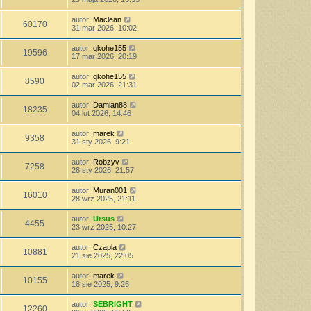
autor:
Maclean
60170
31 mar 2026, 10:02
autor:
qkohe155
19596
17 mar 2026, 20:19
autor:
qkohe155
8590
02 mar 2026, 21:31
autor:
Damian88
18235
04 lut 2026, 14:46
autor:
marek
9358
31 sty 2026, 9:21
autor:
Robzyv
7258
28 sty 2026, 21:57
autor:
Muran001
16010
28 wrz 2025, 21:11
autor:
Ursus
4455
23 wrz 2025, 10:27
autor:
Czapla
10881
21 sie 2025, 22:05
autor:
marek
10155
18 sie 2025, 9:26
autor:
SEBRIGHT
12260