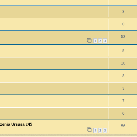
3
0
53
1
2
3
5
10
8
3
7
0
enia Ursusa c45
56
1
2
3