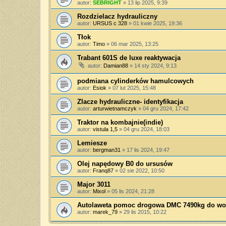
autor:
SEBRIGHT
»
13 lip 2025, 9:39
Rozdzielacz hydrauliczny
autor:
URSUS c 328
»
01 kwie 2025, 19:36
Tłok
autor:
Timo
»
06 mar 2025, 13:25
Trabant 601S de luxe reaktywacja
autor:
Damian88
»
14 sty 2024, 9:13
podmiana cylinderków hamulcowych
autor:
Esiok
»
07 lut 2025, 15:48
Zlacze hydrauliczne- identyfikacja
autor:
arturwietnamczyk
»
04 gru 2024, 17:42
Traktor na kombajnie(indie)
autor:
vistula 1,5
»
04 gru 2024, 18:03
Lemiesze
autor:
bergman31
»
17 lis 2024, 19:47
Olej napędowy B0 do ursusów
autor:
Franq87
»
02 sie 2022, 10:50
Major 3011
autor:
Mixol
»
05 lis 2024, 21:28
Autolaweta pomoc drogowa DMC 7490kg do woż
autor:
marek_79
»
29 lis 2015, 10:22