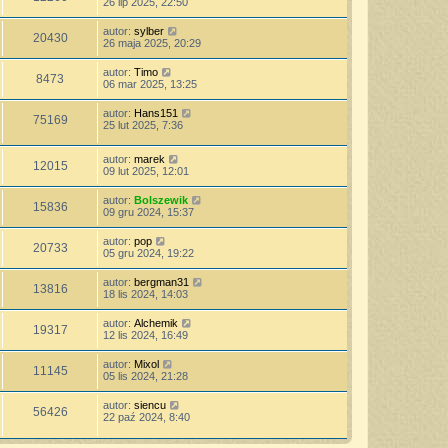
26 lip 2025, 22:50
autor:
sylber
20430
26 maja 2025, 20:29
autor:
Timo
8473
06 mar 2025, 13:25
autor:
Hans151
75169
25 lut 2025, 7:36
autor:
marek
12015
09 lut 2025, 12:01
autor:
Bolszewik
15836
09 gru 2024, 15:37
autor:
pop
20733
05 gru 2024, 19:22
autor:
bergman31
13816
18 lis 2024, 14:03
autor:
Alchemik
19317
12 lis 2024, 16:49
autor:
Mixol
11145
05 lis 2024, 21:28
autor:
siencu
56426
22 paź 2024, 8:40