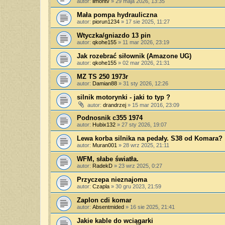
autor:
limontv
»
29 maja 2026, 13:35
Mała pompa hydrauliczna
autor:
piorun1234
»
17 sie 2025, 11:27
Wtyczka/gniazdo 13 pin
autor:
qkohe155
»
11 mar 2026, 23:19
Jak rozebrać siłownik (Amazone UG)
autor:
qkohe155
»
02 mar 2026, 21:31
MZ TS 250 1973r
autor:
Damian88
»
31 sty 2026, 12:26
silnik motorynki - jaki to typ ?
autor:
drandrzej
»
15 mar 2016, 23:09
Podnosnik c355 1974
autor:
Hubix132
»
27 sty 2026, 19:07
Lewa korba silnika na pedały. S38 od Komara?
autor:
Muran001
»
28 wrz 2025, 21:11
WFM, słabe światła.
autor:
RadekD
»
23 wrz 2025, 0:27
Przyczepa nieznajoma
autor:
Czapla
»
30 gru 2023, 21:59
Zaplon cdi komar
autor:
Absentmided
»
16 sie 2025, 21:41
Jakie kable do wciągarki