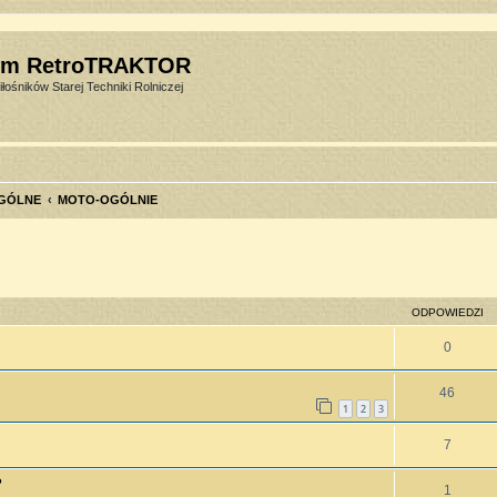
um RetroTRAKTOR
łośników Starej Techniki Rolniczej
GÓLNE
MOTO-OGÓLNIE
szukiwanie zaawansowane
ODPOWIEDZI
0
46
1
2
3
7
?
1