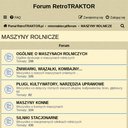
Forum RetroTRAKTOR
FAQ
Zarejestruj się
Zaloguj się
S
Portal RetroTRAKTOR.pl
retrotraktor.pl/forum
MASZYNY ROLNICZE
z
MASZYNY ROLNICZE
u
Forum
k
a
OGÓLNIE O MASZYNACH ROLNICZYCH
Ogólne dyskusje o maszynach rolniczych
j
Tematy:
198
ŻNIWIARKI, WIĄZAŁKI, KOMBAJNY...
Wszystko o starych maszynach żniwnych ...
Tematy:
105
PŁUGI, KULTYWATORY, NARZĘDZIA UPRAWOWE
Wszystko co dotyczy różnych starych pługów, kultywatorów, bron, głęboszy
itd.
Tematy:
82
MASZYNY KONNE
Wszystko o konnych maszynach
Tematy:
104
SILNIKI STACJONARNE
Wszystko o stacjonarnych silnikach rolniczych
Tematy:
435