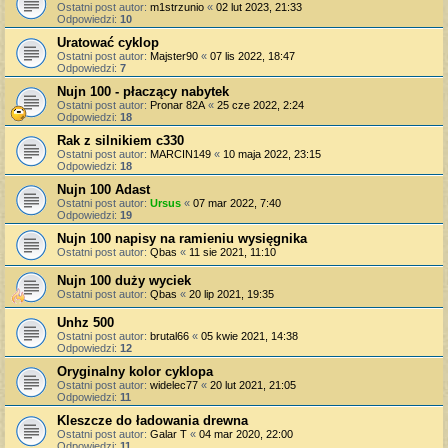
Ostatni post autor:
m1strzunio
«
02 lut 2023, 21:33
Odpowiedzi:
10
Uratować cyklop
Ostatni post autor:
Majster90
«
07 lis 2022, 18:47
Odpowiedzi:
7
Nujn 100 - płaczący nabytek
Ostatni post autor:
Pronar 82A
«
25 cze 2022, 2:24
Odpowiedzi:
18
Rak z silnikiem c330
Ostatni post autor:
MARCIN149
«
10 maja 2022, 23:15
Odpowiedzi:
18
Nujn 100 Adast
Ostatni post autor:
Ursus
«
07 mar 2022, 7:40
Odpowiedzi:
19
Nujn 100 napisy na ramieniu wysięgnika
Ostatni post autor:
Qbas
«
11 sie 2021, 11:10
Nujn 100 duży wyciek
Ostatni post autor:
Qbas
«
20 lip 2021, 19:35
Unhz 500
Ostatni post autor:
brutal66
«
05 kwie 2021, 14:38
Odpowiedzi:
12
Oryginalny kolor cyklopa
Ostatni post autor:
widelec77
«
20 lut 2021, 21:05
Odpowiedzi:
11
Kleszcze do ładowania drewna
Ostatni post autor:
Galar T
«
04 mar 2020, 22:00
Odpowiedzi:
11