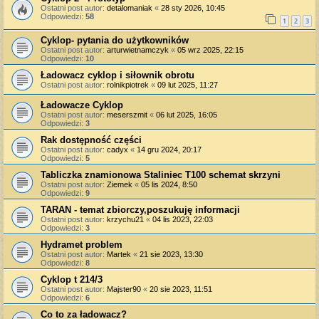
Ostatni post autor:
detalomaniak
«
28 sty 2026, 10:45
Odpowiedzi:
58
1
2
3
Cyklop- pytania do użytkowników
Ostatni post autor:
arturwietnamczyk
«
05 wrz 2025, 22:15
Odpowiedzi:
10
Ładowacz cyklop i siłownik obrotu
Ostatni post autor:
rolnikpiotrek
«
09 lut 2025, 11:27
Ładowacze Cyklop
Ostatni post autor:
meserszmit
«
06 lut 2025, 16:05
Odpowiedzi:
3
Rak dostępność części
Ostatni post autor:
cadyx
«
14 gru 2024, 20:17
Odpowiedzi:
5
Tabliczka znamionowa Staliniec T100 schemat skrzyni
Ostatni post autor:
Ziemek
«
05 lis 2024, 8:50
Odpowiedzi:
9
TARAN - temat zbiorczy,poszukuję informacji
Ostatni post autor:
krzychu21
«
04 lis 2023, 22:03
Odpowiedzi:
3
Hydramet problem
Ostatni post autor:
Martek
«
21 sie 2023, 13:30
Odpowiedzi:
8
Cyklop t 214/3
Ostatni post autor:
Majster90
«
20 sie 2023, 11:51
Odpowiedzi:
6
Co to za ładowacz?