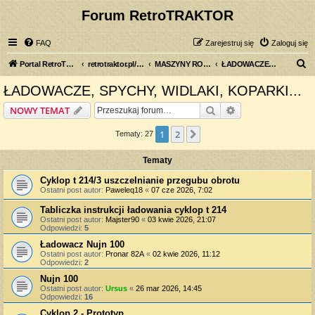
Forum RetroTRAKTOR
FAQ
Zarejestruj się
Zaloguj się
S
Portal RetroTRAKTOR.pl
retrotraktor.pl/forum
MASZYNY ROLNICZE
ŁADOWACZE, SPYCHY, WIDLAKI, KOPARKI...
z
ŁADOWACZE, SPYCHY, WIDLAKI, KOPARKI...
u
Szukaj
Wyszukiwanie z
NOWY TEMAT
k
a
1
2
Następna
Tematy: 27
j
Tematy
Cyklop t 214/3 uszczelnianie przegubu obrotu
Ostatni post autor:
Paweleq18
«
07 cze 2026, 7:02
Tabliczka instrukcji ładowania cyklop t 214
Ostatni post autor:
Majster90
«
03 kwie 2026, 21:07
Odpowiedzi:
5
Ładowacz Nujn 100
Ostatni post autor:
Pronar 82A
«
02 kwie 2026, 11:12
Odpowiedzi:
2
Nujn 100
Ostatni post autor:
Ursus
«
26 mar 2026, 14:45
Odpowiedzi:
16
Cyklop 2 - Prototyp