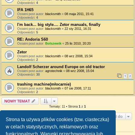
Odpowiedzi:
4
IFA 1H65
Ostatni post autor:
blacksmith
«
08 maja 2011, 15:41
Odpowiedzi:
4
I'm back... big style.... Zetor manuals, finally
Ostatni post autor:
blacksmith
«
22 sty 2011, 16:31
Odpowiedzi:
5
RE: Andoria S60
Ostatni post autor:
Bolszewik
«
25 lis 2010, 20:20
Zetor
Ostatni post autor:
blacksmith
«
08 wrz 2008, 15:34
Odpowiedzi:
2
Landolf Scherzer around Europe on old tractor
Ostatni post autor:
agrotechnik
«
08 wrz 2008, 15:04
Odpowiedzi:
30
1
2
trashing machine(młocarnie)
Ostatni post autor:
blacksmith
«
07 sie 2008, 17:11
Odpowiedzi:
2
NOWY TEMAT
Tematy: 11 • Strona
1
z
1
Przejdź do
Strona ta używa plików cookies (tzw. ciasteczka)
w celach statystycznych, reklamowych oraz
TWOJE UPRAWNIENIA NA TYM FORUM
funkcjonalnych. Warunki przechowywania lub