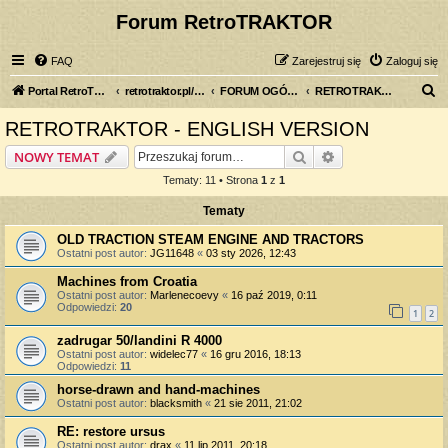
Forum RetroTRAKTOR
FAQ
Zarejestruj się
Zaloguj się
S
Portal RetroTRAKTOR.pl
retrotraktor.pl/forum
FORUM OGÓLNE
RETROTRAKTOR - ENGLISH VERSION
z
RETROTRAKTOR - ENGLISH VERSION
u
Szukaj
Wyszukiwanie z
NOWY TEMAT
k
Tematy: 11 • Strona
1
z
1
a
Tematy
j
OLD TRACTION STEAM ENGINE AND TRACTORS
Ostatni post autor:
JG11648
«
03 sty 2026, 12:43
Machines from Croatia
Ostatni post autor:
Marlenecoevy
«
16 paź 2019, 0:11
Odpowiedzi:
20
1
2
zadrugar 50/landini R 4000
Ostatni post autor:
widelec77
«
16 gru 2016, 18:13
Odpowiedzi:
11
horse-drawn and hand-machines
Ostatni post autor:
blacksmith
«
21 sie 2011, 21:02
RE: restore ursus
Ostatni post autor:
drax
«
11 lip 2011, 20:18