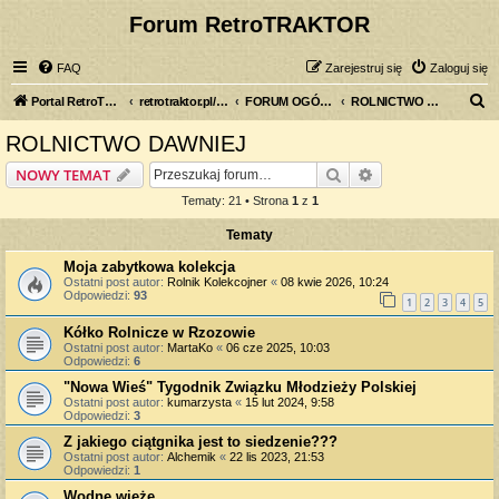
Forum RetroTRAKTOR
FAQ
Zarejestruj się
Zaloguj się
S
Portal RetroTRAKTOR.pl
retrotraktor.pl/forum
FORUM OGÓLNE
ROLNICTWO DAWNIEJ
z
ROLNICTWO DAWNIEJ
u
Szukaj
Wyszukiwanie z
NOWY TEMAT
k
Tematy: 21 • Strona
1
z
1
a
Tematy
j
Moja zabytkowa kolekcja
Ostatni post autor:
Rolnik Kolekcojner
«
08 kwie 2026, 10:24
Odpowiedzi:
93
1
2
3
4
5
Kółko Rolnicze w Rzozowie
Ostatni post autor:
MartaKo
«
06 cze 2025, 10:03
Odpowiedzi:
6
"Nowa Wieś" Tygodnik Związku Młodzieży Polskiej
Ostatni post autor:
kumarzysta
«
15 lut 2024, 9:58
Odpowiedzi:
3
Z jakiego ciątgnika jest to siedzenie???
Ostatni post autor:
Alchemik
«
22 lis 2023, 21:53
Odpowiedzi:
1
Wodne wieże