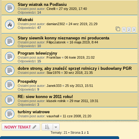
Stary wiatrak na Podlasiu
Ostatni post autor:
Cinelli
«
27 sty 2020, 17:40
Odpowiedzi:
14
Wiatraki
Ostatni post autor:
damian2302
«
24 wrz 2019, 21:29
Odpowiedzi:
47
1
2
3
Stary siewnik konny nieznanego mi producenta
Ostatni post autor:
Filipczatorek
«
16 maja 2019, 8:44
Odpowiedzi:
10
Program telewizyjny
Ostatni post autor:
Frankfaw
«
06 kwie 2019, 21:02
Odpowiedzi:
15
dobre strony, aby znaleźć sprzęt rolniczy i budowlany PGR
Ostatni post autor:
Star1976
«
30 wrz 2018, 21:35
Prospekty
Ostatni post autor:
Janek333
«
25 sty 2013, 15:51
Odpowiedzi:
9
RE: siew konno w 2011 roku!
Ostatni post autor:
klusek-rolnik
«
29 mar 2011, 19:31
Odpowiedzi:
3
turbiny wiatrowe
Ostatni post autor:
vauxhall
«
11 cze 2008, 21:20
NOWY TEMAT
Tematy: 21 • Strona
1
z
1