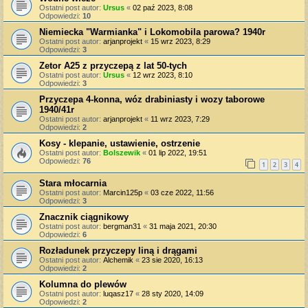
Ostatni post autor:
Ursus
«
02 paź 2023, 8:08
Odpowiedzi:
10
Niemiecka "Warmianka" i Lokomobila parowa? 1940r
Ostatni post autor:
arjanprojekt
«
15 wrz 2023, 8:29
Odpowiedzi:
3
Zetor A25 z przyczepą z lat 50-tych
Ostatni post autor:
Ursus
«
12 wrz 2023, 8:10
Odpowiedzi:
3
Przyczepa 4-konna, wóz drabiniasty i wozy taborowe
1940/41r
Ostatni post autor:
arjanprojekt
«
11 wrz 2023, 7:29
Odpowiedzi:
2
Kosy - klepanie, ustawienie, ostrzenie
Ostatni post autor:
Bolszewik
«
01 lip 2022, 19:51
Odpowiedzi:
76
1
2
3
4
Stara młocarnia
Ostatni post autor:
Marcin125p
«
03 cze 2022, 11:56
Odpowiedzi:
3
Znacznik ciągnikowy
Ostatni post autor:
bergman31
«
31 maja 2021, 20:30
Odpowiedzi:
6
Rozładunek przyczepy liną i drągami
Ostatni post autor:
Alchemik
«
23 sie 2020, 16:13
Odpowiedzi:
2
Kolumna do plewów
Ostatni post autor:
luqasz17
«
28 sty 2020, 14:09
Odpowiedzi:
2