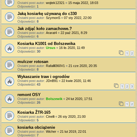
Ostatni post autor:
wojtek12321
«
15 maja 2022, 18:03
Odpowiedzi:
1
Jaką kosiarkę używaną do c330
Ostatni post autor:
SzymonS
«
07 sty 2022, 22:00
Odpowiedzi:
8
Jak zdjąć koło zamachowe.?
Ostatni post autor:
Ararat4
«
22 paź 2021, 8:29
Odpowiedzi:
6
Kosiarka K1001 od Bolszewika
Ostatni post autor:
Ursus
«
16 lis 2020, 11:49
Odpowiedzi:
30
1
2
mulczer rotosan
Ostatni post autor:
Rafallll360V1
«
21 cze 2020, 20:35
Odpowiedzi:
8
Wykaszanie traw i ogrodów
Ostatni post autor:
JDnB91
«
22 kwie 2020, 11:46
Odpowiedzi:
43
1
2
3
remont OSY
Ostatni post autor:
Bolszewik
«
24 lut 2020, 17:51
Odpowiedzi:
26
1
2
Kosiarka ŽTR-165
Ostatni post autor:
Cinelli
«
26 sty 2020, 21:00
Odpowiedzi:
5
kosiarka obciążenie
Ostatni post autor:
Wicher
«
21 lut 2019, 22:01
Odpowiedzi:
7