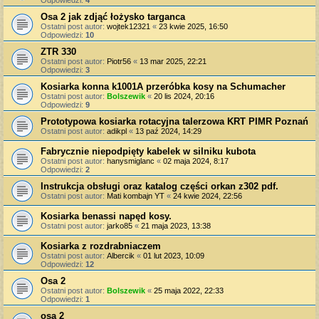
Odpowiedzi:
4
Osa 2 jak zdjąć łożysko targanca
Ostatni post autor:
wojtek12321
«
23 kwie 2025, 16:50
Odpowiedzi:
10
ZTR 330
Ostatni post autor:
Piotr56
«
13 mar 2025, 22:21
Odpowiedzi:
3
Kosiarka konna k1001A przeróbka kosy na Schumacher
Ostatni post autor:
Bolszewik
«
20 lis 2024, 20:16
Odpowiedzi:
9
Prototypowa kosiarka rotacyjna talerzowa KRT PIMR Poznań
Ostatni post autor:
adikpl
«
13 paź 2024, 14:29
Fabrycznie niepodpięty kabelek w silniku kubota
Ostatni post autor:
hanysmiglanc
«
02 maja 2024, 8:17
Odpowiedzi:
2
Instrukcja obsługi oraz katalog części orkan z302 pdf.
Ostatni post autor:
Mati kombajn YT
«
24 kwie 2024, 22:56
Kosiarka benassi napęd kosy.
Ostatni post autor:
jarko85
«
21 maja 2023, 13:38
Kosiarka z rozdrabniaczem
Ostatni post autor:
Albercik
«
01 lut 2023, 10:09
Odpowiedzi:
12
Osa 2
Ostatni post autor:
Bolszewik
«
25 maja 2022, 22:33
Odpowiedzi:
1
osa 2