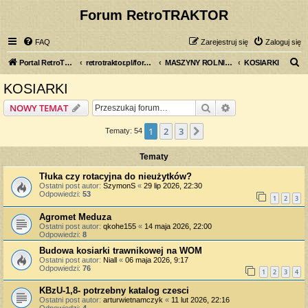
Forum RetroTRAKTOR
FAQ
Zarejestruj się
Zaloguj się
S
Portal RetroTRAKTOR.pl
retrotraktor.pl/forum
MASZYNY ROLNICZE
KOSIARKI
z
KOSIARKI
u
Szukaj
Wyszukiwanie z
NOWY TEMAT
k
a
1
2
3
Następna
Tematy: 54
j
Tematy
Tłuka czy rotacyjna do nieużytków?
Ostatni post autor:
SzymonS
«
29 lip 2026, 22:30
Odpowiedzi:
53
1
2
3
Agromet Meduza
Ostatni post autor:
qkohe155
«
14 maja 2026, 22:00
Odpowiedzi:
8
Budowa kosiarki trawnikowej na WOM
Ostatni post autor:
Niall
«
06 maja 2026, 9:17
Odpowiedzi:
76
1
2
3
4
KBzU-1,8- potrzebny katalog czesci
Ostatni post autor:
arturwietnamczyk
«
11 lut 2026, 22:16