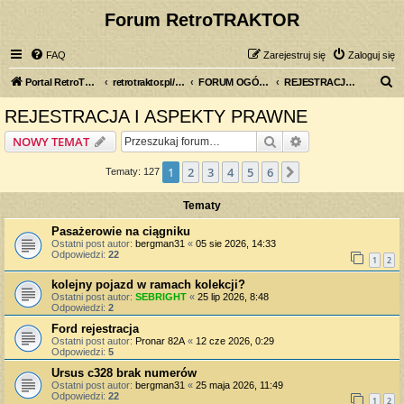
Forum RetroTRAKTOR
FAQ
Zarejestruj się
Zaloguj się
S
Portal RetroTRAKTOR.pl
retrotraktor.pl/forum
FORUM OGÓLNE
REJESTRACJA I ASPEKTY PRAWNE
z
REJESTRACJA I ASPEKTY PRAWNE
u
Szukaj
Wyszukiwanie z
NOWY TEMAT
k
a
1
2
3
4
5
6
Następna
Tematy: 127
j
Tematy
Pasażerowie na ciągniku
Ostatni post autor:
bergman31
«
05 sie 2026, 14:33
Odpowiedzi:
22
1
2
kolejny pojazd w ramach kolekcji?
Ostatni post autor:
SEBRIGHT
«
25 lip 2026, 8:48
Odpowiedzi:
2
Ford rejestracja
Ostatni post autor:
Pronar 82A
«
12 cze 2026, 0:29
Odpowiedzi:
5
Ursus c328 brak numerów
Ostatni post autor:
bergman31
«
25 maja 2026, 11:49
Odpowiedzi:
22
1
2