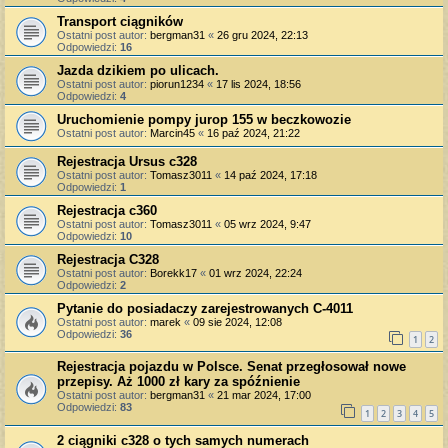
Transport ciągników
Ostatni post autor:
bergman31
«
26 gru 2024, 22:13
Odpowiedzi:
16
Jazda dzikiem po ulicach.
Ostatni post autor:
piorun1234
«
17 lis 2024, 18:56
Odpowiedzi:
4
Uruchomienie pompy jurop 155 w beczkowozie
Ostatni post autor:
Marcin45
«
16 paź 2024, 21:22
Rejestracja Ursus c328
Ostatni post autor:
Tomasz3011
«
14 paź 2024, 17:18
Odpowiedzi:
1
Rejestracja c360
Ostatni post autor:
Tomasz3011
«
05 wrz 2024, 9:47
Odpowiedzi:
10
Rejestracja C328
Ostatni post autor:
Borekk17
«
01 wrz 2024, 22:24
Odpowiedzi:
2
Pytanie do posiadaczy zarejestrowanych C-4011
Ostatni post autor:
marek
«
09 sie 2024, 12:08
Odpowiedzi:
36
1
2
Rejestracja pojazdu w Polsce. Senat przegłosował nowe
przepisy. Aż 1000 zł kary za spóźnienie
Ostatni post autor:
bergman31
«
21 mar 2024, 17:00
Odpowiedzi:
83
1
2
3
4
5
2 ciągniki c328 o tych samych numerach