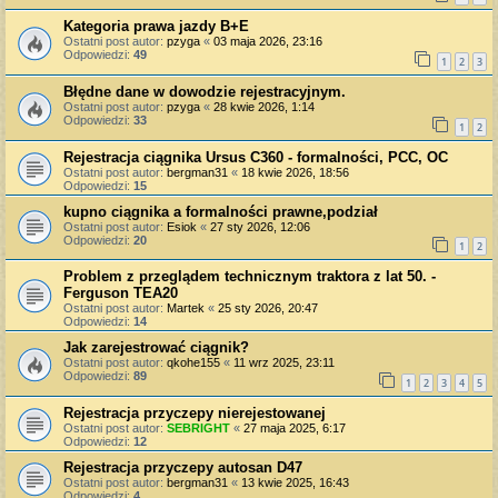
Kategoria prawa jazdy B+E
Ostatni post autor:
pzyga
«
03 maja 2026, 23:16
Odpowiedzi:
49
1
2
3
Błędne dane w dowodzie rejestracyjnym.
Ostatni post autor:
pzyga
«
28 kwie 2026, 1:14
Odpowiedzi:
33
1
2
Rejestracja ciągnika Ursus C360 - formalności, PCC, OC
Ostatni post autor:
bergman31
«
18 kwie 2026, 18:56
Odpowiedzi:
15
kupno ciągnika a formalności prawne,podział
Ostatni post autor:
Esiok
«
27 sty 2026, 12:06
Odpowiedzi:
20
1
2
Problem z przeglądem technicznym traktora z lat 50. -
Ferguson TEA20
Ostatni post autor:
Martek
«
25 sty 2026, 20:47
Odpowiedzi:
14
Jak zarejestrować ciągnik?
Ostatni post autor:
qkohe155
«
11 wrz 2025, 23:11
Odpowiedzi:
89
1
2
3
4
5
Rejestracja przyczepy nierejestowanej
Ostatni post autor:
SEBRIGHT
«
27 maja 2025, 6:17
Odpowiedzi:
12
Rejestracja przyczepy autosan D47
Ostatni post autor:
bergman31
«
13 kwie 2025, 16:43
Odpowiedzi:
4