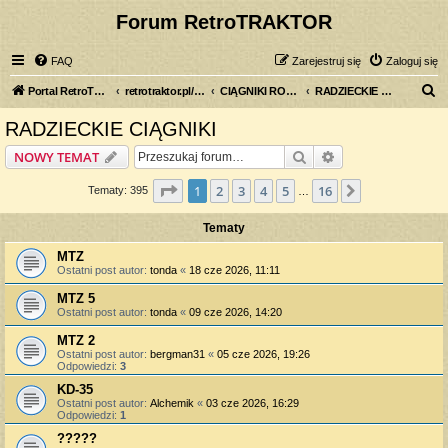
Forum RetroTRAKTOR
FAQ
Zarejestruj się
Zaloguj się
S
Portal RetroTRAKTOR.pl
retrotraktor.pl/forum
CIĄGNIKI ROLNICZE
RADZIECKIE CIĄGNIKI
z
RADZIECKIE CIĄGNIKI
u
Szukaj
Wyszukiwanie z
NOWY TEMAT
k
a
Strona
1
z
16
1
2
3
4
5
16
Następna
Tematy: 395
…
j
Tematy
MTZ
Ostatni post autor:
tonda
«
18 cze 2026, 11:11
MTZ 5
Ostatni post autor:
tonda
«
09 cze 2026, 14:20
MTZ 2
Ostatni post autor:
bergman31
«
05 cze 2026, 19:26
Odpowiedzi:
3
KD-35
Ostatni post autor:
Alchemik
«
03 cze 2026, 16:29
Odpowiedzi:
1
?????