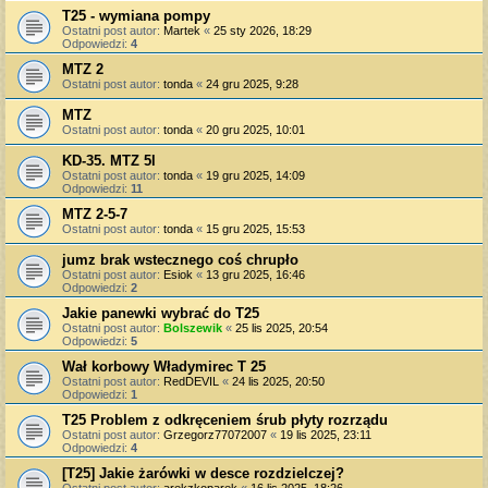
T25 - wymiana pompy
Ostatni post autor:
Martek
«
25 sty 2026, 18:29
Odpowiedzi:
4
MTZ 2
Ostatni post autor:
tonda
«
24 gru 2025, 9:28
MTZ
Ostatni post autor:
tonda
«
20 gru 2025, 10:01
KD-35. MTZ 5l
Ostatni post autor:
tonda
«
19 gru 2025, 14:09
Odpowiedzi:
11
MTZ 2-5-7
Ostatni post autor:
tonda
«
15 gru 2025, 15:53
jumz brak wstecznego coś chrupło
Ostatni post autor:
Esiok
«
13 gru 2025, 16:46
Odpowiedzi:
2
Jakie panewki wybrać do T25
Ostatni post autor:
Bolszewik
«
25 lis 2025, 20:54
Odpowiedzi:
5
Wał korbowy Władymirec T 25
Ostatni post autor:
RedDEVIL
«
24 lis 2025, 20:50
Odpowiedzi:
1
T25 Problem z odkręceniem śrub płyty rozrządu
Ostatni post autor:
Grzegorz77072007
«
19 lis 2025, 23:11
Odpowiedzi:
4
[T25] Jakie żarówki w desce rozdzielczej?
Ostatni post autor:
arekzkoparek
«
16 lis 2025, 18:26