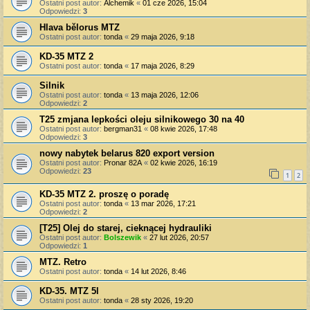
Ostatni post autor:
Alchemik
«
01 cze 2026, 15:04
Odpowiedzi:
3
Hlava bělorus MTZ
Ostatni post autor:
tonda
«
29 maja 2026, 9:18
KD-35 MTZ 2
Ostatni post autor:
tonda
«
17 maja 2026, 8:29
Silnik
Ostatni post autor:
tonda
«
13 maja 2026, 12:06
Odpowiedzi:
2
T25 zmjana lepkości oleju silnikowego 30 na 40
Ostatni post autor:
bergman31
«
08 kwie 2026, 17:48
Odpowiedzi:
3
nowy nabytek belarus 820 export version
Ostatni post autor:
Pronar 82A
«
02 kwie 2026, 16:19
Odpowiedzi:
23
1
2
KD-35 MTZ 2. proszę o poradę
Ostatni post autor:
tonda
«
13 mar 2026, 17:21
Odpowiedzi:
2
[T25] Olej do starej, cieknącej hydrauliki
Ostatni post autor:
Bolszewik
«
27 lut 2026, 20:57
Odpowiedzi:
1
MTZ. Retro
Ostatni post autor:
tonda
«
14 lut 2026, 8:46
KD-35. MTZ 5l
Ostatni post autor:
tonda
«
28 sty 2026, 19:20