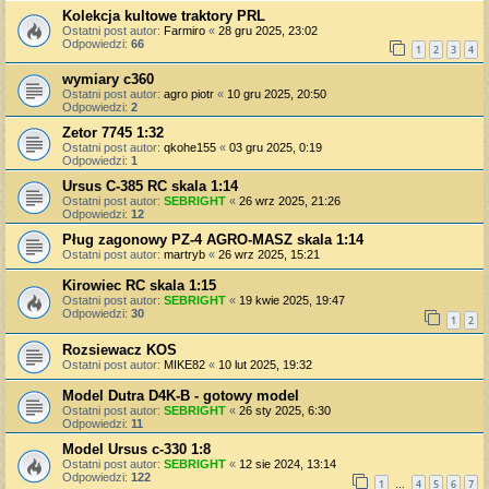
Kolekcja kultowe traktory PRL
Ostatni post autor:
Farmiro
«
28 gru 2025, 23:02
Odpowiedzi:
66
1
2
3
4
wymiary c360
Ostatni post autor:
agro piotr
«
10 gru 2025, 20:50
Odpowiedzi:
2
Zetor 7745 1:32
Ostatni post autor:
qkohe155
«
03 gru 2025, 0:19
Odpowiedzi:
1
Ursus C-385 RC skala 1:14
Ostatni post autor:
SEBRIGHT
«
26 wrz 2025, 21:26
Odpowiedzi:
12
Pług zagonowy PZ-4 AGRO-MASZ skala 1:14
Ostatni post autor:
martryb
«
26 wrz 2025, 15:21
Kirowiec RC skala 1:15
Ostatni post autor:
SEBRIGHT
«
19 kwie 2025, 19:47
Odpowiedzi:
30
1
2
Rozsiewacz KOS
Ostatni post autor:
MIKE82
«
10 lut 2025, 19:32
Model Dutra D4K-B - gotowy model
Ostatni post autor:
SEBRIGHT
«
26 sty 2025, 6:30
Odpowiedzi:
11
Model Ursus c-330 1:8
Ostatni post autor:
SEBRIGHT
«
12 sie 2024, 13:14
Odpowiedzi:
122
1
4
5
6
7
…