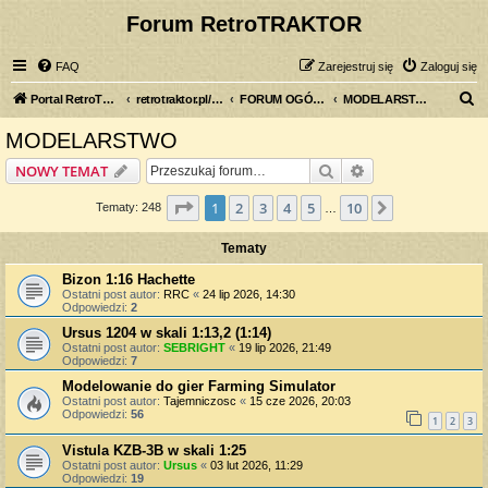
Forum RetroTRAKTOR
FAQ
Zarejestruj się
Zaloguj się
S
Portal RetroTRAKTOR.pl
retrotraktor.pl/forum
FORUM OGÓLNE
MODELARSTWO
z
MODELARSTWO
u
Szukaj
Wyszukiwanie z
NOWY TEMAT
k
a
Strona
1
z
10
1
2
3
4
5
10
Następna
Tematy: 248
…
j
Tematy
Bizon 1:16 Hachette
Ostatni post autor:
RRC
«
24 lip 2026, 14:30
Odpowiedzi:
2
Ursus 1204 w skali 1:13,2 (1:14)
Ostatni post autor:
SEBRIGHT
«
19 lip 2026, 21:49
Odpowiedzi:
7
Modelowanie do gier Farming Simulator
Ostatni post autor:
Tajemniczosc
«
15 cze 2026, 20:03
Odpowiedzi:
56
1
2
3
Vistula KZB-3B w skali 1:25
Ostatni post autor:
Ursus
«
03 lut 2026, 11:29
Odpowiedzi:
19