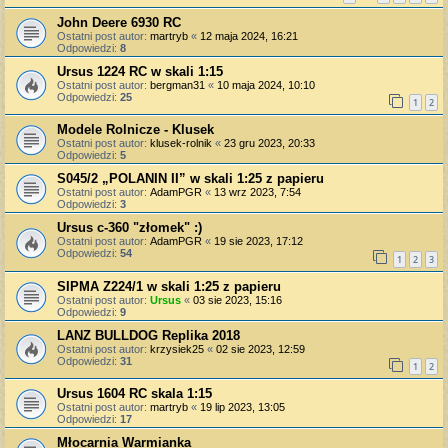
John Deere 6930 RC
Ostatni post autor:
martryb
«
12 maja 2024, 16:21
Odpowiedzi:
8
Ursus 1224 RC w skali 1:15
Ostatni post autor:
bergman31
«
10 maja 2024, 10:10
Odpowiedzi:
25
1
2
Modele Rolnicze - Klusek
Ostatni post autor:
klusek-rolnik
«
23 gru 2023, 20:33
Odpowiedzi:
5
S045/2 „POLANIN II” w skali 1:25 z papieru
Ostatni post autor:
AdamPGR
«
13 wrz 2023, 7:54
Odpowiedzi:
3
Ursus c-360 "złomek" :)
Ostatni post autor:
AdamPGR
«
19 sie 2023, 17:12
Odpowiedzi:
54
1
2
3
SIPMA Z224/1 w skali 1:25 z papieru
Ostatni post autor:
Ursus
«
03 sie 2023, 15:16
Odpowiedzi:
9
LANZ BULLDOG Replika 2018
Ostatni post autor:
krzysiek25
«
02 sie 2023, 12:59
Odpowiedzi:
31
1
2
Ursus 1604 RC skala 1:15
Ostatni post autor:
martryb
«
19 lip 2023, 13:05
Odpowiedzi:
17
Młocarnia Warmianka