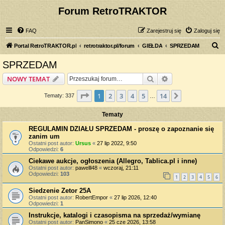
Forum RetroTRAKTOR
FAQ
Zarejestruj się
Zaloguj się
S
Portal RetroTRAKTOR.pl
retrotraktor.pl/forum
GIEŁDA
SPRZEDAM
z
SPRZEDAM
u
Szukaj
Wyszukiwanie z
NOWY TEMAT
k
a
Strona
1
z
14
1
2
3
4
5
14
Następna
Tematy: 337
…
j
Tematy
REGULAMIN DZIAŁU SPRZEDAM - proszę o zapoznanie się
zanim um
Ostatni post autor:
Ursus
«
27 lip 2022, 9:50
Odpowiedzi:
6
Ciekawe aukcje, ogłoszenia (Allegro, Tablica.pl i inne)
Ostatni post autor:
pawelll48
«
wczoraj, 21:11
Odpowiedzi:
103
1
2
3
4
5
6
Siedzenie Zetor 25A
Ostatni post autor:
RobertEmpor
«
27 lip 2026, 12:40
Odpowiedzi:
1
Instrukcje, katalogi i czasopisma na sprzedaż/wymianę
Ostatni post autor:
PanSimono
«
25 cze 2026, 13:58