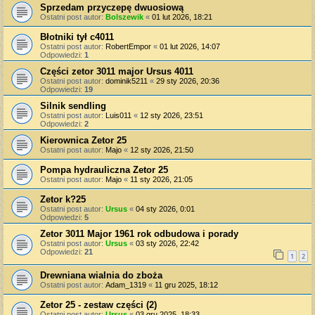
Sprzedam przyczepę dwuosiową
Ostatni post autor:
Bolszewik
«
01 lut 2026, 18:21
Błotniki tył c4011
Ostatni post autor:
RobertEmpor
«
01 lut 2026, 14:07
Odpowiedzi:
1
Części zetor 3011 major Ursus 4011
Ostatni post autor:
dominik5211
«
29 sty 2026, 20:36
Odpowiedzi:
19
Silnik sendling
Ostatni post autor:
Luis011
«
12 sty 2026, 23:51
Odpowiedzi:
2
Kierownica Zetor 25
Ostatni post autor:
Majo
«
12 sty 2026, 21:50
Pompa hydrauliczna Zetor 25
Ostatni post autor:
Majo
«
11 sty 2026, 21:05
Zetor k?25
Ostatni post autor:
Ursus
«
04 sty 2026, 0:01
Odpowiedzi:
5
Zetor 3011 Major 1961 rok odbudowa i porady
Ostatni post autor:
Ursus
«
03 sty 2026, 22:42
Odpowiedzi:
21
1
2
Drewniana wialnia do zboża
Ostatni post autor:
Adam_1319
«
11 gru 2025, 18:12
Zetor 25 - zestaw części (2)
Ostatni post autor:
Ursus
«
03 gru 2025, 18:33