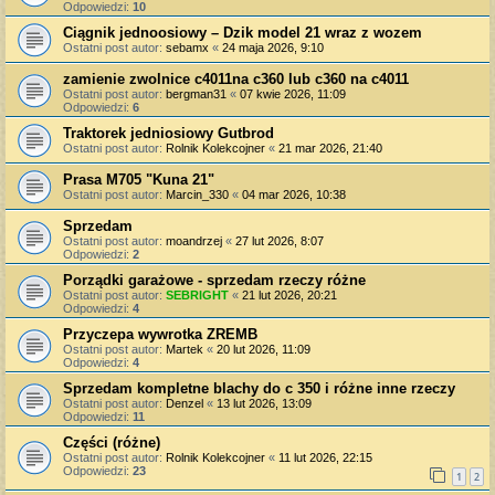
Odpowiedzi:
10
Ciągnik jednoosiowy – Dzik model 21 wraz z wozem
Ostatni post autor:
sebamx
«
24 maja 2026, 9:10
zamienie zwolnice c4011na c360 lub c360 na c4011
Ostatni post autor:
bergman31
«
07 kwie 2026, 11:09
Odpowiedzi:
6
Traktorek jedniosiowy Gutbrod
Ostatni post autor:
Rolnik Kolekcojner
«
21 mar 2026, 21:40
Prasa M705 "Kuna 21"
Ostatni post autor:
Marcin_330
«
04 mar 2026, 10:38
Sprzedam
Ostatni post autor:
moandrzej
«
27 lut 2026, 8:07
Odpowiedzi:
2
Porządki garażowe - sprzedam rzeczy różne
Ostatni post autor:
SEBRIGHT
«
21 lut 2026, 20:21
Odpowiedzi:
4
Przyczepa wywrotka ZREMB
Ostatni post autor:
Martek
«
20 lut 2026, 11:09
Odpowiedzi:
4
Sprzedam kompletne blachy do c 350 i różne inne rzeczy
Ostatni post autor:
Denzel
«
13 lut 2026, 13:09
Odpowiedzi:
11
Części (różne)
Ostatni post autor:
Rolnik Kolekcojner
«
11 lut 2026, 22:15
Odpowiedzi:
23
1
2