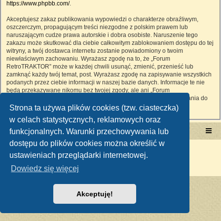
https://www.phpbb.com/
.
Akceptujesz zakaz publikowania wypowiedzi o charakterze obraźliwym,
oszczerczym, propagującym treści niezgodne z polskim prawem lub
naruszającym cudze prawa autorskie i dobra osobiste. Naruszenie tego
zakazu może skutkować dla ciebie całkowitym zablokowaniem dostępu do tej
witryny, a twój dostawca internetu zostanie powiadomiony o twoim
niewłaściwym zachowaniu. Wyrażasz zgodę na to, że „Forum
RetroTRAKTOR” może w każdej chwili usunąć, zmienić, przenieść lub
zamknąć każdy twój temat, post. Wyrażasz zgodę na zapisywanie wszystkich
podanych przez ciebie informacji w naszej bazie danych. Informacje te nie
będą przekazywane nikomu bez twojej zgody, ale ani „Forum
RetroTRAKTOR”, ani phpBB nie ponosi odpowiedzialności za włamania do
witryny, podczas których może dojść do kradzieży danych.
Strona ta używa plików cookies (tzw. ciasteczka)
w celach statystycznych, reklamowych oraz
funkcjonalnych. Warunki przechowywania lub
Portal RetroTRAKTOR.pl
retrotraktor.pl/forum
dostępu do plików cookies można określić w
Technologię dostarcza
phpBB
® Forum Software © phpBB Limited
ustawieniach przeglądarki internetowej.
Polski pakiet językowy dostarcza
phpBB.pl
Zasady ochrony danych osobowych
|
Regulamin
Dowiedz się więcej
Akceptuję!