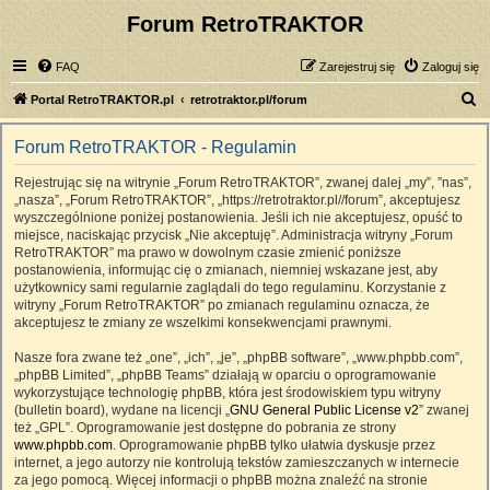
Forum RetroTRAKTOR
FAQ
Zarejestruj się
Zaloguj się
S
Portal RetroTRAKTOR.pl
retrotraktor.pl/forum
z
Forum RetroTRAKTOR - Regulamin
u
k
Rejestrując się na witrynie „Forum RetroTRAKTOR”, zwanej dalej „my”, ”nas”,
„nasza”, „Forum RetroTRAKTOR”, „https://retrotraktor.pl//forum”, akceptujesz
a
wyszczególnione poniżej postanowienia. Jeśli ich nie akceptujesz, opuść to
j
miejsce, naciskając przycisk „Nie akceptuję”. Administracja witryny „Forum
RetroTRAKTOR” ma prawo w dowolnym czasie zmienić poniższe
postanowienia, informując cię o zmianach, niemniej wskazane jest, aby
użytkownicy sami regularnie zaglądali do tego regulaminu. Korzystanie z
witryny „Forum RetroTRAKTOR” po zmianach regulaminu oznacza, że
akceptujesz te zmiany ze wszelkimi konsekwencjami prawnymi.
Nasze fora zwane też „one”, „ich”, „je”, „phpBB software”, „www.phpbb.com”,
„phpBB Limited”, „phpBB Teams” działają w oparciu o oprogramowanie
wykorzystujące technologię phpBB, która jest środowiskiem typu witryny
(bulletin board), wydane na licencji „
GNU General Public License v2
” zwanej
też „GPL”. Oprogramowanie jest dostępne do pobrania ze strony
www.phpbb.com
. Oprogramowanie phpBB tylko ułatwia dyskusje przez
internet, a jego autorzy nie kontrolują tekstów zamieszczanych w internecie
za jego pomocą. Więcej informacji o phpBB można znaleźć na stronie