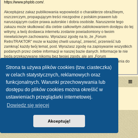
https://www.phpbb.com/
.
Akceptujesz zakaz publikowania wypowiedzi o charakterze obraźliwym,
oszczerczym, propagującym treści niezgodne z polskim prawem lub
naruszającym cudze prawa autorskie i dobra osobiste. Naruszenie tego
zakazu może skutkować dla ciebie całkowitym zablokowaniem dostępu do tej
witryny, a twój dostawca internetu zostanie powiadomiony o twoim
niewłaściwym zachowaniu. Wyrażasz zgodę na to, że „Forum
RetroTRAKTOR” może w każdej chwili usunąć, zmienić, przenieść lub
zamknąć każdy twój temat, post. Wyrażasz zgodę na zapisywanie wszystkich
podanych przez ciebie informacji w naszej bazie danych. Informacje te nie
będą przekazywane nikomu bez twojej zgody, ale ani „Forum
RetroTRAKTOR”, ani phpBB nie ponosi odpowiedzialności za włamania do
witryny, podczas których może dojść do kradzieży danych.
Strona ta używa plików cookies (tzw. ciasteczka)
w celach statystycznych, reklamowych oraz
funkcjonalnych. Warunki przechowywania lub
Portal RetroTRAKTOR.pl
retrotraktor.pl/forum
dostępu do plików cookies można określić w
Technologię dostarcza
phpBB
® Forum Software © phpBB Limited
ustawieniach przeglądarki internetowej.
Polski pakiet językowy dostarcza
phpBB.pl
Zasady ochrony danych osobowych
|
Regulamin
Dowiedz się więcej
Akceptuję!