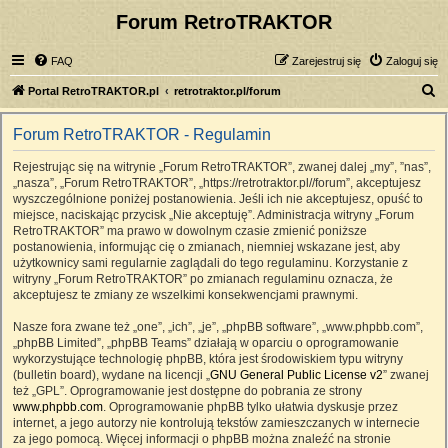
Forum RetroTRAKTOR
FAQ
Zarejestruj się
Zaloguj się
S
Portal RetroTRAKTOR.pl
retrotraktor.pl/forum
z
Forum RetroTRAKTOR - Regulamin
u
k
Rejestrując się na witrynie „Forum RetroTRAKTOR”, zwanej dalej „my”, ”nas”,
„nasza”, „Forum RetroTRAKTOR”, „https://retrotraktor.pl//forum”, akceptujesz
a
wyszczególnione poniżej postanowienia. Jeśli ich nie akceptujesz, opuść to
j
miejsce, naciskając przycisk „Nie akceptuję”. Administracja witryny „Forum
RetroTRAKTOR” ma prawo w dowolnym czasie zmienić poniższe
postanowienia, informując cię o zmianach, niemniej wskazane jest, aby
użytkownicy sami regularnie zaglądali do tego regulaminu. Korzystanie z
witryny „Forum RetroTRAKTOR” po zmianach regulaminu oznacza, że
akceptujesz te zmiany ze wszelkimi konsekwencjami prawnymi.
Nasze fora zwane też „one”, „ich”, „je”, „phpBB software”, „www.phpbb.com”,
„phpBB Limited”, „phpBB Teams” działają w oparciu o oprogramowanie
wykorzystujące technologię phpBB, która jest środowiskiem typu witryny
(bulletin board), wydane na licencji „
GNU General Public License v2
” zwanej
też „GPL”. Oprogramowanie jest dostępne do pobrania ze strony
www.phpbb.com
. Oprogramowanie phpBB tylko ułatwia dyskusje przez
internet, a jego autorzy nie kontrolują tekstów zamieszczanych w internecie
za jego pomocą. Więcej informacji o phpBB można znaleźć na stronie