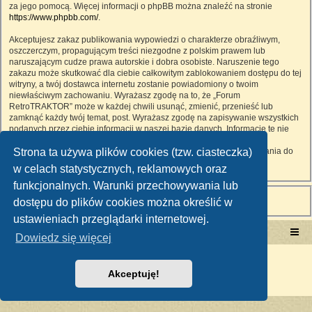
za jego pomocą. Więcej informacji o phpBB można znaleźć na stronie
https://www.phpbb.com/
.
Akceptujesz zakaz publikowania wypowiedzi o charakterze obraźliwym,
oszczerczym, propagującym treści niezgodne z polskim prawem lub
naruszającym cudze prawa autorskie i dobra osobiste. Naruszenie tego
zakazu może skutkować dla ciebie całkowitym zablokowaniem dostępu do tej
witryny, a twój dostawca internetu zostanie powiadomiony o twoim
niewłaściwym zachowaniu. Wyrażasz zgodę na to, że „Forum
RetroTRAKTOR” może w każdej chwili usunąć, zmienić, przenieść lub
zamknąć każdy twój temat, post. Wyrażasz zgodę na zapisywanie wszystkich
podanych przez ciebie informacji w naszej bazie danych. Informacje te nie
będą przekazywane nikomu bez twojej zgody, ale ani „Forum
Strona ta używa plików cookies (tzw. ciasteczka)
RetroTRAKTOR”, ani phpBB nie ponosi odpowiedzialności za włamania do
witryny, podczas których może dojść do kradzieży danych.
w celach statystycznych, reklamowych oraz
funkcjonalnych. Warunki przechowywania lub
dostępu do plików cookies można określić w
ustawieniach przeglądarki internetowej.
Portal RetroTRAKTOR.pl
retrotraktor.pl/forum
Dowiedz się więcej
Technologię dostarcza
phpBB
® Forum Software © phpBB Limited
Polski pakiet językowy dostarcza
phpBB.pl
Akceptuję!
Zasady ochrony danych osobowych
|
Regulamin