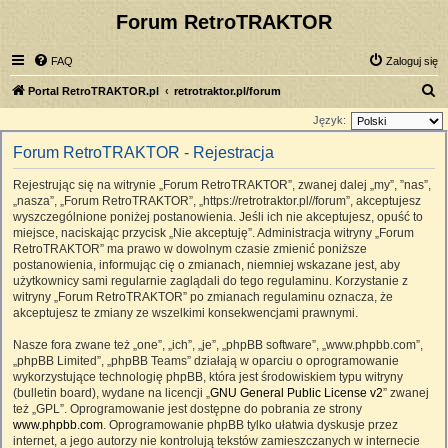
Forum RetroTRAKTOR
FAQ
Zaloguj się
S
Portal RetroTRAKTOR.pl
retrotraktor.pl/forum
z
Język:
u
Forum RetroTRAKTOR - Rejestracja
k
Rejestrując się na witrynie „Forum RetroTRAKTOR”, zwanej dalej „my”, ”nas”,
a
„nasza”, „Forum RetroTRAKTOR”, „https://retrotraktor.pl//forum”, akceptujesz
j
wyszczególnione poniżej postanowienia. Jeśli ich nie akceptujesz, opuść to
miejsce, naciskając przycisk „Nie akceptuję”. Administracja witryny „Forum
RetroTRAKTOR” ma prawo w dowolnym czasie zmienić poniższe
postanowienia, informując cię o zmianach, niemniej wskazane jest, aby
użytkownicy sami regularnie zaglądali do tego regulaminu. Korzystanie z
witryny „Forum RetroTRAKTOR” po zmianach regulaminu oznacza, że
akceptujesz te zmiany ze wszelkimi konsekwencjami prawnymi.
Nasze fora zwane też „one”, „ich”, „je”, „phpBB software”, „www.phpbb.com”,
„phpBB Limited”, „phpBB Teams” działają w oparciu o oprogramowanie
wykorzystujące technologię phpBB, która jest środowiskiem typu witryny
(bulletin board), wydane na licencji „
GNU General Public License v2
” zwanej
też „GPL”. Oprogramowanie jest dostępne do pobrania ze strony
www.phpbb.com
. Oprogramowanie phpBB tylko ułatwia dyskusje przez
internet, a jego autorzy nie kontrolują tekstów zamieszczanych w internecie