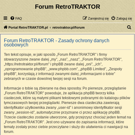
Forum RetroTRAKTOR
FAQ
Zarejestruj się
Zaloguj się
S
Portal RetroTRAKTOR.pl
retrotraktor.pl/forum
z
Forum RetroTRAKTOR - Zasady ochrony danych
u
osobowych
k
Ten tekst opisuje, w jaki sposób „Forum RetroTRAKTOR” i firmy
a
stowarzyszone zwane dalej „my”, „nas”, „nasz”, „Forum RetroTRAKTOR”,
j
„https://retrotraktor.pl//forum” i phpBB zwane dalej „oni”, „ich”,
„oprogramowanie phpBB”, „www.phpbb.com”, „phpBB Limited”, „Zespoły
phpBB”, korzystają z informacji zwanymi dalej „informacjami o tobie”
zebranych w czasie dowolnej twojej sesji na forum.
Informacje o tobie są zbierane na dwa sposoby. Po pierwsze, przeglądanie
„Forum RetroTRAKTOR” powoduje, że aplikacja phpBB tworzy kilka
ciasteczek, które są małymi plikami tekstowymi pobranymi do katalogu plików
tymczasowych twojej przeglądarki. Pierwsze dwa ciasteczka zawierają
identyfikator użytkownika zwany „user-id” i anonimowy identyfikator sesji
zwany „session-id”, automatycznie przyznane ci przez aplikację phpBB.
Trzecie ciasteczko zostanie utworzone, gdy przejrzysz chociaż jeden temat na
„Forum RetroTRAKTOR”. Jest ono używane do zapisania informacji, które
tematy zostały przez ciebie przeczytane i służy do ułatwienia ci nawigacji na
forum.