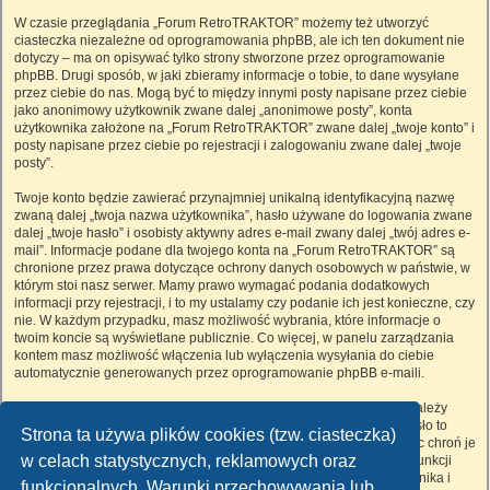
W czasie przeglądania „Forum RetroTRAKTOR” możemy też utworzyć
ciasteczka niezależne od oprogramowania phpBB, ale ich ten dokument nie
dotyczy – ma on opisywać tylko strony stworzone przez oprogramowanie
phpBB. Drugi sposób, w jaki zbieramy informacje o tobie, to dane wysyłane
przez ciebie do nas. Mogą być to między innymi posty napisane przez ciebie
jako anonimowy użytkownik zwane dalej „anonimowe posty”, konta
użytkownika założone na „Forum RetroTRAKTOR” zwane dalej „twoje konto” i
posty napisane przez ciebie po rejestracji i zalogowaniu zwane dalej „twoje
posty”.
Twoje konto będzie zawierać przynajmniej unikalną identyfikacyjną nazwę
zwaną dalej „twoja nazwa użytkownika”, hasło używane do logowania zwane
dalej „twoje hasło” i osobisty aktywny adres e-mail zwany dalej „twój adres e-
mail”. Informacje podane dla twojego konta na „Forum RetroTRAKTOR” są
chronione przez prawa dotyczące ochrony danych osobowych w państwie, w
którym stoi nasz serwer. Mamy prawo wymagać podania dodatkowych
informacji przy rejestracji, i to my ustalamy czy podanie ich jest konieczne, czy
nie. W każdym przypadku, masz możliwość wybrania, które informacje o
twoim koncie są wyświetlane publicznie. Co więcej, w panelu zarządzania
kontem masz możliwość włączenia lub wyłączenia wysyłania do ciebie
automatycznie generowanych przez oprogramowanie phpBB e-maili.
Twoje hasło jest zaszyfrowane, więc jest bezpieczne, niemniej nie należy
używać tego samego hasła na różnych witrynach internetowych. Hasło to
Strona ta używa plików cookies (tzw. ciasteczka)
umożliwia dostęp do twojego konta na „Forum RetroTRAKTOR”, więc chroń je
w celach statystycznych, reklamowych oraz
i w żadnym wypadku nie podawaj
nikomu
. Jeśli je zapomnisz, użyj funkcji
„Nie pamiętam hasła”. Witryna poprosi cię o podanie nazwy użytkownika i
funkcjonalnych. Warunki przechowywania lub