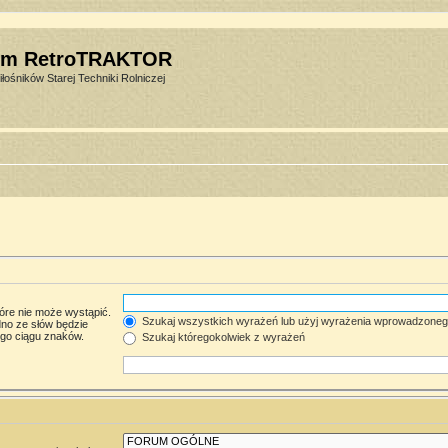
um RetroTRAKTOR
łośników Starej Techniki Rolniczej
óre nie może wystąpić.
Szukaj wszystkich wyrażeń lub użyj wyrażenia wprowadzone
no ze słów będzie
ego ciągu znaków.
Szukaj któregokolwiek z wyrażeń