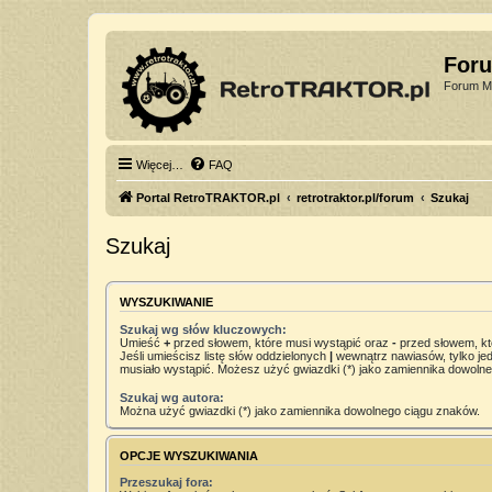
For
Forum Mi
Więcej…
FAQ
Portal RetroTRAKTOR.pl
retrotraktor.pl/forum
Szukaj
Szukaj
WYSZUKIWANIE
Szukaj wg słów kluczowych:
Umieść
+
przed słowem, które musi wystąpić oraz
-
przed słowem, kt
Jeśli umieścisz listę słów oddzielonych
|
wewnątrz nawiasów, tylko jed
musiało wystąpić. Możesz użyć gwiazdki (*) jako zamiennika dowoln
Szukaj wg autora:
Można użyć gwiazdki (*) jako zamiennika dowolnego ciągu znaków.
OPCJE WYSZUKIWANIA
Przeszukaj fora: