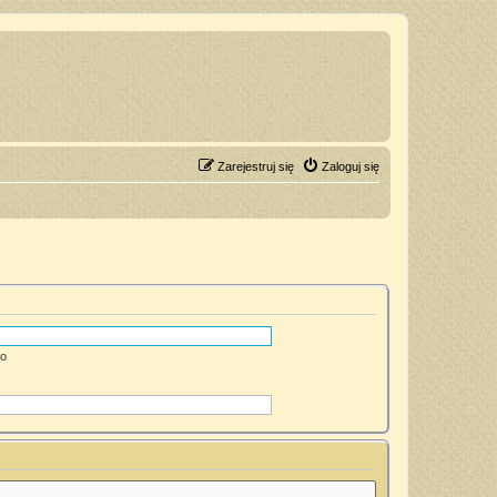
Zarejestruj się
Zaloguj się
go