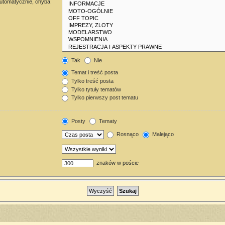
automatycznie, chyba
Tak
Nie
Temat i treść posta
Tylko treść posta
Tylko tytuły tematów
Tylko pierwszy post tematu
Posty
Tematy
Rosnąco
Malejąco
znaków w poście