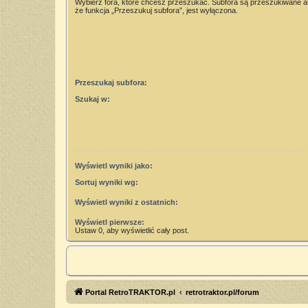
Wybierz fora, które chcesz przeszukać. Subfora są przeszukiwane 
że funkcja „Przeszukuj subfora”, jest wyłączona.
Przeszukaj subfora:
Szukaj w:
Wyświetl wyniki jako:
Sortuj wyniki wg:
Wyświetl wyniki z ostatnich:
Wyświetl pierwsze:
Ustaw 0, aby wyświetlić cały post.
Portal RetroTRAKTOR.pl
retrotraktor.pl/forum