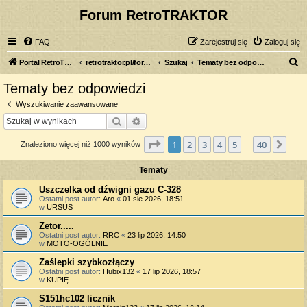
Forum RetroTRAKTOR
FAQ
Zarejestruj się
Zaloguj się
S
Portal RetroTRAKTOR.pl
retrotraktor.pl/forum
Szukaj
Tematy bez odpowiedzi
z
Tematy bez odpowiedzi
u
Wyszukiwanie zaawansowane
k
Szukaj
Wyszukiwanie zaawansowane
a
Strona
1
z
40
1
2
3
4
5
40
Nas
Znaleziono więcej niż 1000 wyników
j
…
Tematy
Uszczelka od dźwigni gazu C-328
Ostatni post autor:
Aro
«
01 sie 2026, 18:51
w
URSUS
Zetor.....
Ostatni post autor:
RRC
«
23 lip 2026, 14:50
w
MOTO-OGÓLNIE
Zaślepki szybkozłączy
Ostatni post autor:
Hubix132
«
17 lip 2026, 18:57
w
KUPIĘ
S151hc102 licznik