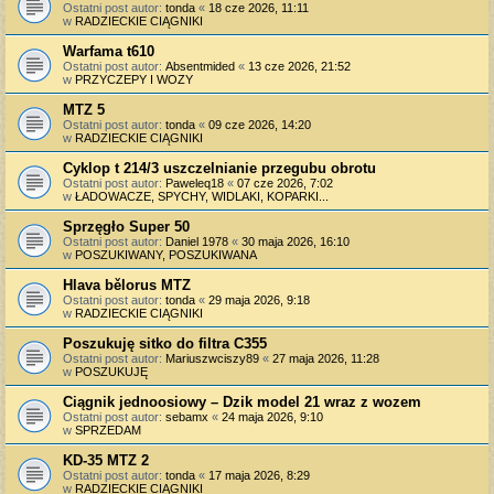
Ostatni post autor:
tonda
«
18 cze 2026, 11:11
w
RADZIECKIE CIĄGNIKI
Warfama t610
Ostatni post autor:
Absentmided
«
13 cze 2026, 21:52
w
PRZYCZEPY I WOZY
MTZ 5
Ostatni post autor:
tonda
«
09 cze 2026, 14:20
w
RADZIECKIE CIĄGNIKI
Cyklop t 214/3 uszczelnianie przegubu obrotu
Ostatni post autor:
Paweleq18
«
07 cze 2026, 7:02
w
ŁADOWACZE, SPYCHY, WIDLAKI, KOPARKI...
Sprzęgło Super 50
Ostatni post autor:
Daniel 1978
«
30 maja 2026, 16:10
w
POSZUKIWANY, POSZUKIWANA
Hlava bělorus MTZ
Ostatni post autor:
tonda
«
29 maja 2026, 9:18
w
RADZIECKIE CIĄGNIKI
Poszukuję sitko do filtra C355
Ostatni post autor:
Mariuszwciszy89
«
27 maja 2026, 11:28
w
POSZUKUJĘ
Ciągnik jednoosiowy – Dzik model 21 wraz z wozem
Ostatni post autor:
sebamx
«
24 maja 2026, 9:10
w
SPRZEDAM
KD-35 MTZ 2
Ostatni post autor:
tonda
«
17 maja 2026, 8:29
w
RADZIECKIE CIĄGNIKI