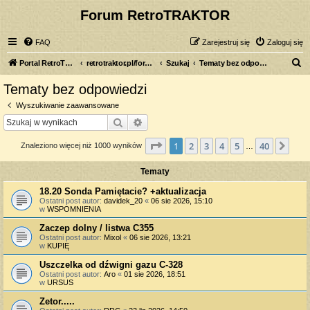
Forum RetroTRAKTOR
FAQ
Zarejestruj się
Zaloguj się
S
Portal RetroTRAKTOR.pl
retrotraktor.pl/forum
Szukaj
Tematy bez odpowiedzi
z
Tematy bez odpowiedzi
u
Wyszukiwanie zaawansowane
k
Szukaj
Wyszukiwanie zaawansowane
a
Strona
1
z
40
1
2
3
4
5
40
Nas
Znaleziono więcej niż 1000 wyników
j
…
Tematy
18.20 Sonda Pamiętacie? +aktualizacja
Ostatni post autor:
davidek_20
«
06 sie 2026, 15:10
w
WSPOMNIENIA
Zaczep dolny / listwa C355
Ostatni post autor:
Mixol
«
06 sie 2026, 13:21
w
KUPIĘ
Uszczelka od dźwigni gazu C-328
Ostatni post autor:
Aro
«
01 sie 2026, 18:51
w
URSUS
Zetor.....