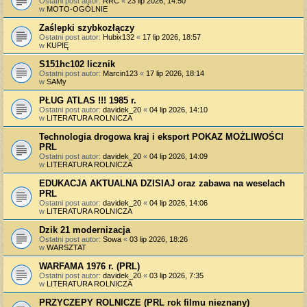
Ostatni post autor:
RRC
«
23 lip 2026, 14:50
w
MOTO-OGÓLNIE
Zaślepki szybkozłączy
Ostatni post autor:
Hubix132
«
17 lip 2026, 18:57
w
KUPIĘ
S151hc102 licznik
Ostatni post autor:
Marcin123
«
17 lip 2026, 18:14
w
SAMy
PŁUG ATLAS !!! 1985 r.
Ostatni post autor:
davidek_20
«
04 lip 2026, 14:10
w
LITERATURA ROLNICZA
Technologia drogowa kraj i eksport POKAZ MOŻLIWOŚCI
PRL
Ostatni post autor:
davidek_20
«
04 lip 2026, 14:09
w
LITERATURA ROLNICZA
EDUKACJA AKTUALNA DZISIAJ oraz zabawa na weselach
PRL
Ostatni post autor:
davidek_20
«
04 lip 2026, 14:06
w
LITERATURA ROLNICZA
Dzik 21 modernizacja
Ostatni post autor:
Sowa
«
03 lip 2026, 18:26
w
WARSZTAT
WARFAMA 1976 r. (PRL)
Ostatni post autor:
davidek_20
«
03 lip 2026, 7:35
w
LITERATURA ROLNICZA
PRZYCZEPY ROLNICZE (PRL rok filmu nieznany)