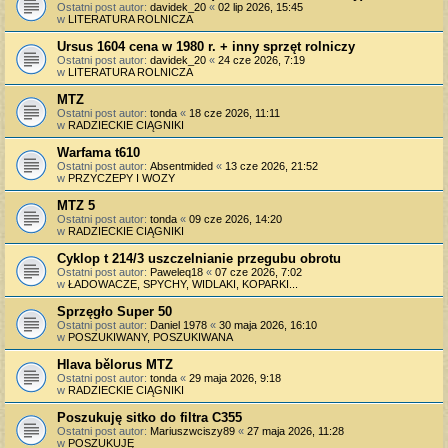
Ostatni post autor:
davidek_20
«
02 lip 2026, 15:45
w
LITERATURA ROLNICZA
Ursus 1604 cena w 1980 r. + inny sprzęt rolniczy
Ostatni post autor:
davidek_20
«
24 cze 2026, 7:19
w
LITERATURA ROLNICZA
MTZ
Ostatni post autor:
tonda
«
18 cze 2026, 11:11
w
RADZIECKIE CIĄGNIKI
Warfama t610
Ostatni post autor:
Absentmided
«
13 cze 2026, 21:52
w
PRZYCZEPY I WOZY
MTZ 5
Ostatni post autor:
tonda
«
09 cze 2026, 14:20
w
RADZIECKIE CIĄGNIKI
Cyklop t 214/3 uszczelnianie przegubu obrotu
Ostatni post autor:
Paweleq18
«
07 cze 2026, 7:02
w
ŁADOWACZE, SPYCHY, WIDLAKI, KOPARKI...
Sprzęgło Super 50
Ostatni post autor:
Daniel 1978
«
30 maja 2026, 16:10
w
POSZUKIWANY, POSZUKIWANA
Hlava bělorus MTZ
Ostatni post autor:
tonda
«
29 maja 2026, 9:18
w
RADZIECKIE CIĄGNIKI
Poszukuję sitko do filtra C355
Ostatni post autor:
Mariuszwciszy89
«
27 maja 2026, 11:28
w
POSZUKUJĘ