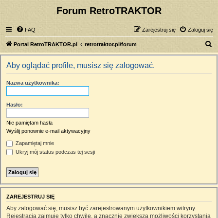
Forum RetroTRAKTOR
FAQ
Zarejestruj się
Zaloguj się
S
Portal RetroTRAKTOR.pl
retrotraktor.pl/forum
z
Aby oglądać profile, musisz się zalogować.
u
k
Nazwa użytkownika:
a
j
Hasło:
Nie pamiętam hasła
Wyślij ponownie e-mail aktywacyjny
Zapamiętaj mnie
Ukryj mój status podczas tej sesji
ZAREJESTRUJ SIĘ
Aby zalogować się, musisz być zarejestrowanym użytkownikiem witryny.
Rejestracja zajmuje tylko chwilę, a znacznie zwiększa możliwości korzystania