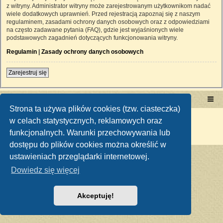
z witryny. Administrator witryny może zarejestrowanym użytkownikom nadać
wiele dodatkowych uprawnień. Przed rejestracją zapoznaj się z naszym
regulaminem, zasadami ochrony danych osobowych oraz z odpowiedziami
na często zadawane pytania (FAQ), gdzie jest wyjaśnionych wiele
podstawowych zagadnień dotyczących funkcjonowania witryny.
Regulamin
|
Zasady ochrony danych osobowych
Zarejestruj się
Portal RetroTRAKTOR.pl
retrotraktor.pl/forum
Strona ta używa plików cookies (tzw. ciasteczka)
Technologię dostarcza
phpBB
® Forum Software © phpBB Limited
w celach statystycznych, reklamowych oraz
Polski pakiet językowy dostarcza
phpBB.pl
funkcjonalnych. Warunki przechowywania lub
Zasady ochrony danych osobowych
|
Regulamin
dostępu do plików cookies można określić w
ustawieniach przeglądarki internetowej.
Dowiedz się więcej
Akceptuję!