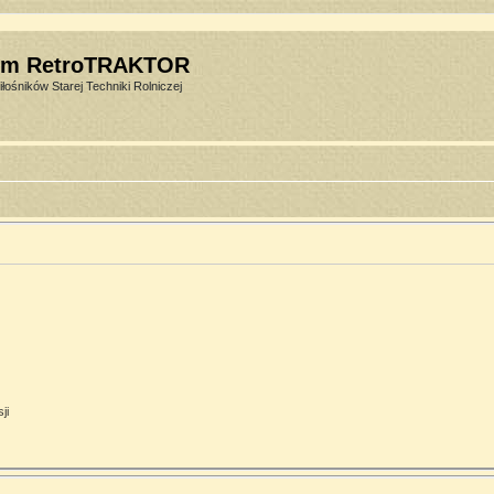
um RetroTRAKTOR
łośników Starej Techniki Rolniczej
ji