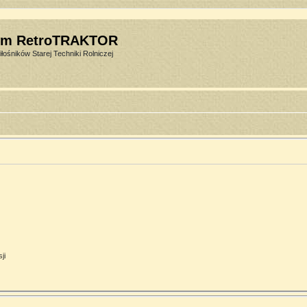
um RetroTRAKTOR
łośników Starej Techniki Rolniczej
ji