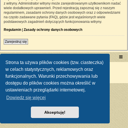
z witryny. Administrator witryny może zarejestrowanym użytkownikom nadać
wiele dodatkowych uprawnień. Przed rejestracją zapoznaj się z naszym
regulaminem, zasadami ochrony danych osobowych oraz z odpowiedziami
na często zadawane pytania (FAQ), gdzie jest wyjaśnionych wiele
podstawowych zagadnień dotyczących funkcjonowania witryny.
Regulamin
|
Zasady ochrony danych osobowych
Zarejestruj się
Portal RetroTRAKTOR.pl
retrotraktor.pl/forum
Strona ta używa plików cookies (tzw. ciasteczka)
Technologię dostarcza
phpBB
® Forum Software © phpBB Limited
w celach statystycznych, reklamowych oraz
Polski pakiet językowy dostarcza
phpBB.pl
funkcjonalnych. Warunki przechowywania lub
Zasady ochrony danych osobowych
|
Regulamin
dostępu do plików cookies można określić w
ustawieniach przeglądarki internetowej.
Dowiedz się więcej
Akceptuję!