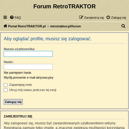
Forum RetroTRAKTOR
FAQ
Zarejestruj się
Zaloguj się
S
Portal RetroTRAKTOR.pl
retrotraktor.pl/forum
z
Aby oglądać profile, musisz się zalogować.
u
k
Nazwa użytkownika:
a
j
Hasło:
Nie pamiętam hasła
Wyślij ponownie e-mail aktywacyjny
Zapamiętaj mnie
Ukryj mój status podczas tej sesji
ZAREJESTRUJ SIĘ
Aby zalogować się, musisz być zarejestrowanym użytkownikiem witryny.
Rejestracja zajmuje tylko chwilę, a znacznie zwiększa możliwości korzystania