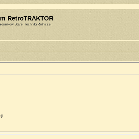
um RetroTRAKTOR
łośników Starej Techniki Rolniczej
ji