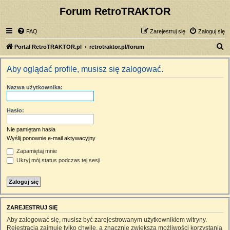
Forum RetroTRAKTOR
FAQ
Zarejestruj się
Zaloguj się
S
Portal RetroTRAKTOR.pl
retrotraktor.pl/forum
z
Aby oglądać profile, musisz się zalogować.
u
k
Nazwa użytkownika:
a
j
Hasło:
Nie pamiętam hasła
Wyślij ponownie e-mail aktywacyjny
Zapamiętaj mnie
Ukryj mój status podczas tej sesji
ZAREJESTRUJ SIĘ
Aby zalogować się, musisz być zarejestrowanym użytkownikiem witryny.
Rejestracja zajmuje tylko chwilę, a znacznie zwiększa możliwości korzystania