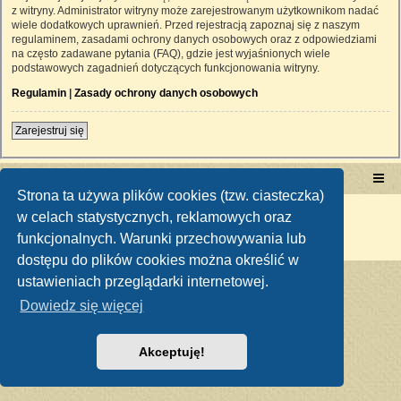
z witryny. Administrator witryny może zarejestrowanym użytkownikom nadać
wiele dodatkowych uprawnień. Przed rejestracją zapoznaj się z naszym
regulaminem, zasadami ochrony danych osobowych oraz z odpowiedziami
na często zadawane pytania (FAQ), gdzie jest wyjaśnionych wiele
podstawowych zagadnień dotyczących funkcjonowania witryny.
Regulamin
|
Zasady ochrony danych osobowych
Zarejestruj się
Portal RetroTRAKTOR.pl
retrotraktor.pl/forum
Strona ta używa plików cookies (tzw. ciasteczka)
Technologię dostarcza
phpBB
® Forum Software © phpBB Limited
w celach statystycznych, reklamowych oraz
Polski pakiet językowy dostarcza
phpBB.pl
funkcjonalnych. Warunki przechowywania lub
Zasady ochrony danych osobowych
|
Regulamin
dostępu do plików cookies można określić w
ustawieniach przeglądarki internetowej.
Dowiedz się więcej
Akceptuję!