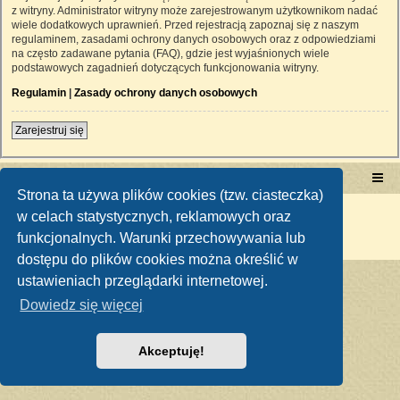
z witryny. Administrator witryny może zarejestrowanym użytkownikom nadać
wiele dodatkowych uprawnień. Przed rejestracją zapoznaj się z naszym
regulaminem, zasadami ochrony danych osobowych oraz z odpowiedziami
na często zadawane pytania (FAQ), gdzie jest wyjaśnionych wiele
podstawowych zagadnień dotyczących funkcjonowania witryny.
Regulamin
|
Zasady ochrony danych osobowych
Zarejestruj się
Portal RetroTRAKTOR.pl
retrotraktor.pl/forum
Strona ta używa plików cookies (tzw. ciasteczka)
Technologię dostarcza
phpBB
® Forum Software © phpBB Limited
w celach statystycznych, reklamowych oraz
Polski pakiet językowy dostarcza
phpBB.pl
funkcjonalnych. Warunki przechowywania lub
Zasady ochrony danych osobowych
|
Regulamin
dostępu do plików cookies można określić w
ustawieniach przeglądarki internetowej.
Dowiedz się więcej
Akceptuję!