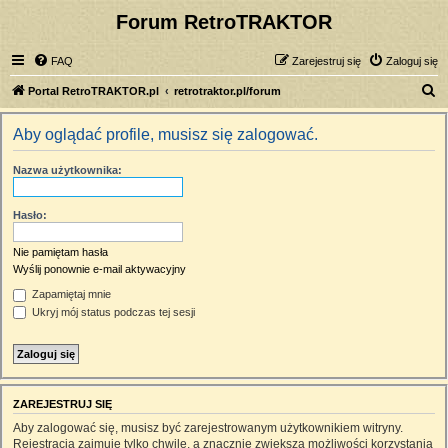
Forum RetroTRAKTOR
FAQ
Zarejestruj się
Zaloguj się
S
Portal RetroTRAKTOR.pl
retrotraktor.pl/forum
z
Aby oglądać profile, musisz się zalogować.
u
k
Nazwa użytkownika:
a
j
Hasło:
Nie pamiętam hasła
Wyślij ponownie e-mail aktywacyjny
Zapamiętaj mnie
Ukryj mój status podczas tej sesji
ZAREJESTRUJ SIĘ
Aby zalogować się, musisz być zarejestrowanym użytkownikiem witryny.
Rejestracja zajmuje tylko chwilę, a znacznie zwiększa możliwości korzystania