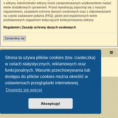
z witryny. Administrator witryny może zarejestrowanym użytkownikom nadać
wiele dodatkowych uprawnień. Przed rejestracją zapoznaj się z naszym
regulaminem, zasadami ochrony danych osobowych oraz z odpowiedziami
na często zadawane pytania (FAQ), gdzie jest wyjaśnionych wiele
podstawowych zagadnień dotyczących funkcjonowania witryny.
Regulamin
|
Zasady ochrony danych osobowych
Zarejestruj się
Portal RetroTRAKTOR.pl
retrotraktor.pl/forum
Strona ta używa plików cookies (tzw. ciasteczka)
Technologię dostarcza
phpBB
® Forum Software © phpBB Limited
w celach statystycznych, reklamowych oraz
Polski pakiet językowy dostarcza
phpBB.pl
funkcjonalnych. Warunki przechowywania lub
Zasady ochrony danych osobowych
|
Regulamin
dostępu do plików cookies można określić w
ustawieniach przeglądarki internetowej.
Dowiedz się więcej
Akceptuję!