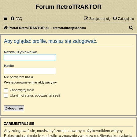
Forum RetroTRAKTOR
FAQ
Zarejestruj się
Zaloguj się
S
Portal RetroTRAKTOR.pl
retrotraktor.pl/forum
z
Aby oglądać profile, musisz się zalogować.
u
k
Nazwa użytkownika:
a
j
Hasło:
Nie pamiętam hasła
Wyślij ponownie e-mail aktywacyjny
Zapamiętaj mnie
Ukryj mój status podczas tej sesji
ZAREJESTRUJ SIĘ
Aby zalogować się, musisz być zarejestrowanym użytkownikiem witryny.
Rejestracja zajmuje tylko chwilę, a znacznie zwiększa możliwości korzystania