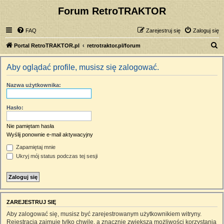
Forum RetroTRAKTOR
FAQ
Zarejestruj się
Zaloguj się
S
Portal RetroTRAKTOR.pl
retrotraktor.pl/forum
z
Aby oglądać profile, musisz się zalogować.
u
k
Nazwa użytkownika:
a
j
Hasło:
Nie pamiętam hasła
Wyślij ponownie e-mail aktywacyjny
Zapamiętaj mnie
Ukryj mój status podczas tej sesji
ZAREJESTRUJ SIĘ
Aby zalogować się, musisz być zarejestrowanym użytkownikiem witryny.
Rejestracja zajmuje tylko chwilę, a znacznie zwiększa możliwości korzystania