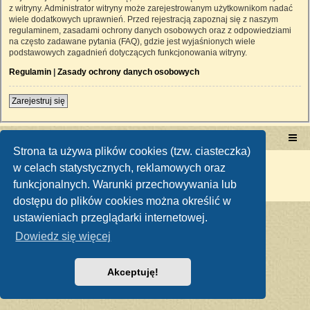
z witryny. Administrator witryny może zarejestrowanym użytkownikom nadać
wiele dodatkowych uprawnień. Przed rejestracją zapoznaj się z naszym
regulaminem, zasadami ochrony danych osobowych oraz z odpowiedziami
na często zadawane pytania (FAQ), gdzie jest wyjaśnionych wiele
podstawowych zagadnień dotyczących funkcjonowania witryny.
Regulamin
|
Zasady ochrony danych osobowych
Zarejestruj się
Portal RetroTRAKTOR.pl
retrotraktor.pl/forum
Strona ta używa plików cookies (tzw. ciasteczka)
Technologię dostarcza
phpBB
® Forum Software © phpBB Limited
w celach statystycznych, reklamowych oraz
Polski pakiet językowy dostarcza
phpBB.pl
funkcjonalnych. Warunki przechowywania lub
Zasady ochrony danych osobowych
|
Regulamin
dostępu do plików cookies można określić w
ustawieniach przeglądarki internetowej.
Dowiedz się więcej
Akceptuję!