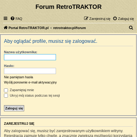
Forum RetroTRAKTOR
FAQ
Zarejestruj się
Zaloguj się
S
Portal RetroTRAKTOR.pl
retrotraktor.pl/forum
z
Aby oglądać profile, musisz się zalogować.
u
k
Nazwa użytkownika:
a
j
Hasło:
Nie pamiętam hasła
Wyślij ponownie e-mail aktywacyjny
Zapamiętaj mnie
Ukryj mój status podczas tej sesji
ZAREJESTRUJ SIĘ
Aby zalogować się, musisz być zarejestrowanym użytkownikiem witryny.
Rejestracja zajmuje tylko chwilę, a znacznie zwiększa możliwości korzystania