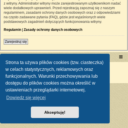
z witryny. Administrator witryny może zarejestrowanym użytkownikom nadać
wiele dodatkowych uprawnień. Przed rejestracją zapoznaj się z naszym
regulaminem, zasadami ochrony danych osobowych oraz z odpowiedziami
na często zadawane pytania (FAQ), gdzie jest wyjaśnionych wiele
podstawowych zagadnień dotyczących funkcjonowania witryny.
Regulamin
|
Zasady ochrony danych osobowych
Zarejestruj się
Portal RetroTRAKTOR.pl
retrotraktor.pl/forum
Strona ta używa plików cookies (tzw. ciasteczka)
Technologię dostarcza
phpBB
® Forum Software © phpBB Limited
w celach statystycznych, reklamowych oraz
Polski pakiet językowy dostarcza
phpBB.pl
funkcjonalnych. Warunki przechowywania lub
Zasady ochrony danych osobowych
|
Regulamin
dostępu do plików cookies można określić w
ustawieniach przeglądarki internetowej.
Dowiedz się więcej
Akceptuję!