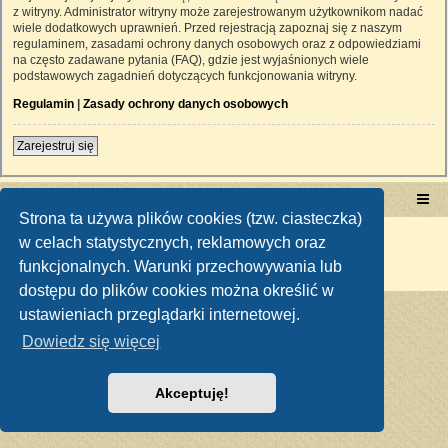
z witryny. Administrator witryny może zarejestrowanym użytkownikom nadać
wiele dodatkowych uprawnień. Przed rejestracją zapoznaj się z naszym
regulaminem, zasadami ochrony danych osobowych oraz z odpowiedziami
na często zadawane pytania (FAQ), gdzie jest wyjaśnionych wiele
podstawowych zagadnień dotyczących funkcjonowania witryny.
Regulamin
|
Zasady ochrony danych osobowych
Zarejestruj się
Portal RetroTRAKTOR.pl
retrotraktor.pl/forum
Strona ta używa plików cookies (tzw. ciasteczka)
Technologię dostarcza
phpBB
® Forum Software © phpBB Limited
w celach statystycznych, reklamowych oraz
Polski pakiet językowy dostarcza
phpBB.pl
funkcjonalnych. Warunki przechowywania lub
Zasady ochrony danych osobowych
|
Regulamin
dostępu do plików cookies można określić w
ustawieniach przeglądarki internetowej.
Dowiedz się więcej
Akceptuję!