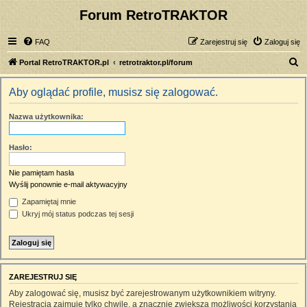
Forum RetroTRAKTOR
FAQ
Zarejestruj się
Zaloguj się
S
Portal RetroTRAKTOR.pl
retrotraktor.pl/forum
z
Aby oglądać profile, musisz się zalogować.
u
k
Nazwa użytkownika:
a
j
Hasło:
Nie pamiętam hasła
Wyślij ponownie e-mail aktywacyjny
Zapamiętaj mnie
Ukryj mój status podczas tej sesji
ZAREJESTRUJ SIĘ
Aby zalogować się, musisz być zarejestrowanym użytkownikiem witryny.
Rejestracja zajmuje tylko chwilę, a znacznie zwiększa możliwości korzystania