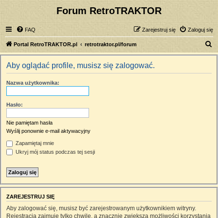
Forum RetroTRAKTOR
FAQ
Zarejestruj się
Zaloguj się
S
Portal RetroTRAKTOR.pl
retrotraktor.pl/forum
z
Aby oglądać profile, musisz się zalogować.
u
k
Nazwa użytkownika:
a
j
Hasło:
Nie pamiętam hasła
Wyślij ponownie e-mail aktywacyjny
Zapamiętaj mnie
Ukryj mój status podczas tej sesji
ZAREJESTRUJ SIĘ
Aby zalogować się, musisz być zarejestrowanym użytkownikiem witryny.
Rejestracja zajmuje tylko chwilę, a znacznie zwiększa możliwości korzystania