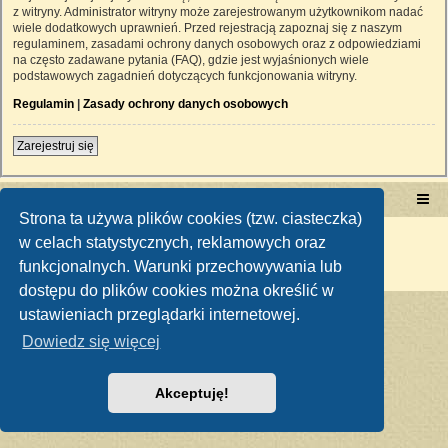
z witryny. Administrator witryny może zarejestrowanym użytkownikom nadać
wiele dodatkowych uprawnień. Przed rejestracją zapoznaj się z naszym
regulaminem, zasadami ochrony danych osobowych oraz z odpowiedziami
na często zadawane pytania (FAQ), gdzie jest wyjaśnionych wiele
podstawowych zagadnień dotyczących funkcjonowania witryny.
Regulamin
|
Zasady ochrony danych osobowych
Zarejestruj się
Portal RetroTRAKTOR.pl
retrotraktor.pl/forum
Strona ta używa plików cookies (tzw. ciasteczka)
Technologię dostarcza
phpBB
® Forum Software © phpBB Limited
w celach statystycznych, reklamowych oraz
Polski pakiet językowy dostarcza
phpBB.pl
funkcjonalnych. Warunki przechowywania lub
Zasady ochrony danych osobowych
|
Regulamin
dostępu do plików cookies można określić w
ustawieniach przeglądarki internetowej.
Dowiedz się więcej
Akceptuję!