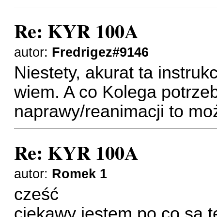
Re: KYR 100A
autor:
Fredrigez#9146
Niestety, akurat ta instruk
wiem. A co Kolega potrzeb
naprawy/reanimacji to m
Re: KYR 100A
autor:
Romek 1
cześć
ciekawy jestem po co sa t