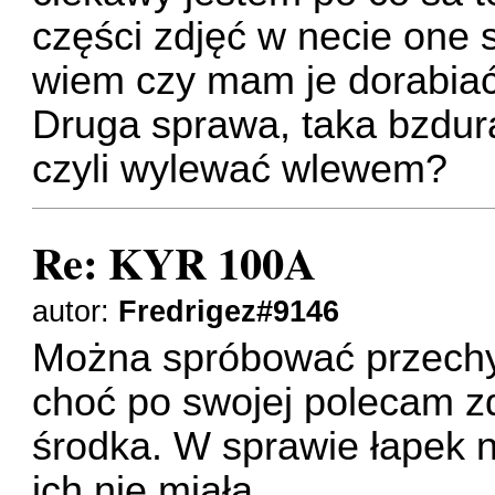
części zdjęć w necie one s
wiem czy mam je dorabiać
Druga sprawa, taka bzdur
czyli wylewać wlewem?
Re: KYR 100A
autor:
Fredrigez#9146
Można spróbować przechyl
choć po swojej polecam zd
środka. W sprawie łapek 
ich nie miała.