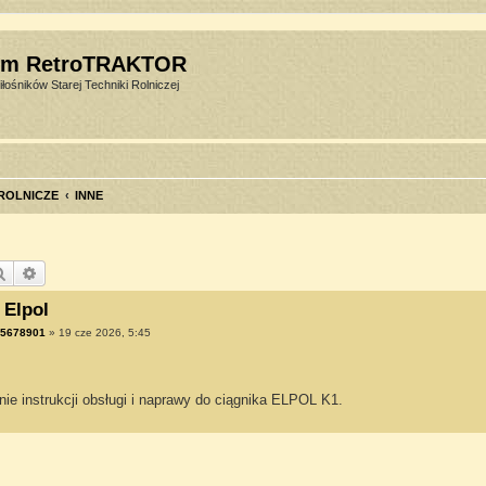
um RetroTRAKTOR
łośników Starej Techniki Rolniczej
 ROLNICZE
INNE
Szukaj
Wyszukiwanie zaawansowane
 Elpol
45678901
»
19 cze 2026, 5:45
ie instrukcji obsługi i naprawy do ciągnika ELPOL K1.