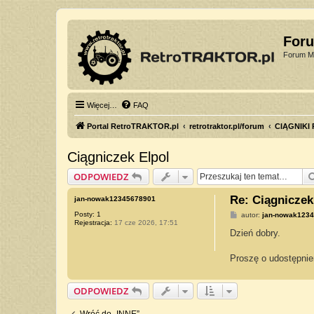
For
Forum Mi
Więcej…
FAQ
Portal RetroTRAKTOR.pl
retrotraktor.pl/forum
CIĄGNIKI
Ciągniczek Elpol
ODPOWIEDZ
Re: Ciągniczek
jan-nowak12345678901
Posty:
1
P
autor:
jan-nowak123
Rejestracja:
17 cze 2026, 17:51
o
s
Dzień dobry.
t
Proszę o udostępnien
ODPOWIEDZ