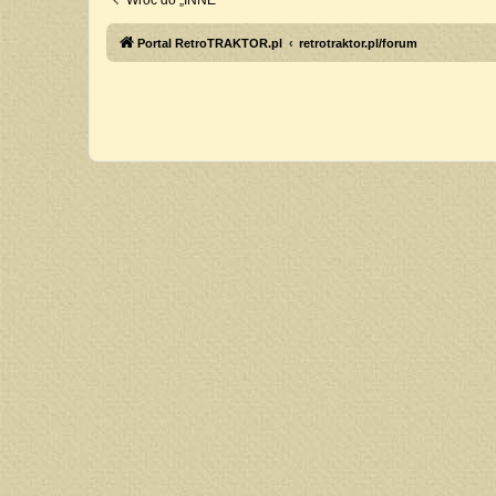
Wróć do „INNE”
Portal RetroTRAKTOR.pl
retrotraktor.pl/forum