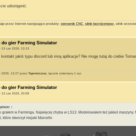
cie udostępnić.
je przez Internet następujące produkty:
sterownik CNC
,
silnik bezrdzeniowy
, silnik wrzec
do gier Farming Simulator
»
13 cze 2026, 13:13
kontakt jakiś typu discord lub inną aplikacje? Nie mogę tutaj do ciebie To
e 2026, 13:27 przez
Tajemniczosc
, łącznie zmieniany 1 raz.
do gier Farming Simulator
»
13 cze 2026, 20:09
pisze:
↑
o grałem w Farminga. Najwięcej chyba w LS13. Modelowałem też jakieś maszyny. 
, które stworzył niejaki Marcello