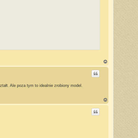
N
a
g
ó
r
ę
tałt. Ale poza tym to idealnie zrobiony model.
N
a
g
ó
r
ę