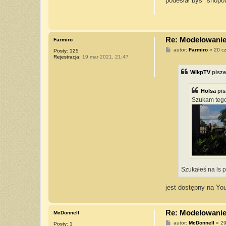
podesłał byś "snopo
t
Re: Modelowanie 
Farmiro
P
autor:
Farmiro
»
20 c
Posty:
125
o
Rejestracja:
19 mar 2021, 21:47
s
t
WlkpTV
pisz
Holsa
pis
Szukam tego
Szukałeś na ls p
jest dostępny na You
Re: Modelowanie 
McDonnell
P
autor:
McDonnell
»
29
Posty:
1