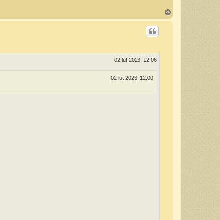
N
a
g
ó
r
ę
02 lut 2023, 12:06
02 lut 2023, 12:00