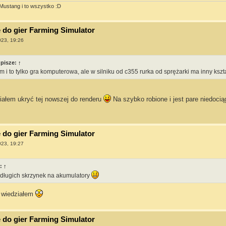
Mustang i to wszystko :D
do gier Farming Simulator
023, 19:26
pisze:
↑
 i to tylko gra komputerowa, ale w silniku od c355 rurka od sprężarki ma inny kszta
iałem ukryć tej nowszej do renderu
Na szybko robione i jest pare niedocią
do gier Farming Simulator
023, 19:27
e:
↑
 długich skrzynek na akumulatory
e wiedziałem
do gier Farming Simulator