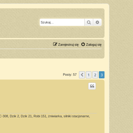
Szukaj
Wyszukiwanie z
Zarejestruj się
Zaloguj się
1
2
3
Poprzednia
Posty: 57
08, Dzik 2, Dzik 21, Robi 151, żniwiarka, silniki stacjonarne,