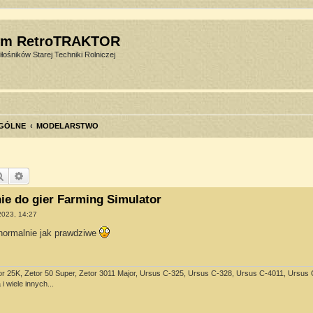
um RetroTRAKTOR
łośników Starej Techniki Rolniczej
GÓLNE
MODELARSTWO
Szukaj
Wyszukiwanie zaawansowane
e do gier Farming Simulator
 2023, 14:27
 normalnie jak prawdziwe
or 25K, Zetor 50 Super, Zetor 3011 Major, Ursus C-325, Ursus C-328, Ursus C-4011, Ursus C-3
i wiele innych...