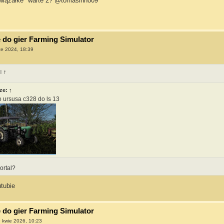
wiązałke" warte 2? @tomasinho09
do gier Farming Simulator
ze 2024, 18:39
e:
↑
ze:
↑
 ursusa c328 do ls 13
ortal?
tubie
do gier Farming Simulator
 kwie 2026, 10:23