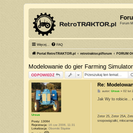
For
Forum Mi
Więcej…
FAQ
Portal RetroTRAKTOR.pl
retrotraktor.pl/forum
FORUM O
Modelowanie do gier Farming Simulator
ODPOWIEDZ
Re: Modelowani
P
autor:
Ursus
»
02 lut
o
s
Jak Wy to robicie...
t
Ursus
Zetor 25, Zetor 25A, Zet
snopowiązałki, młocarnia 
Posty:
13084
Rejestracja:
16 cze 2006, 11:31
Lokalizacja:
Oborniki Śląskie
S