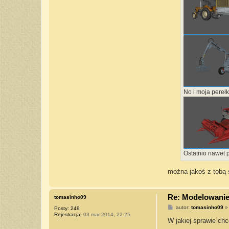
No i moja pereł
Ostatnio nawet 
można jakoś z tobą 
Re: Modelowanie 
tomasinho09
P
autor:
tomasinho09
Posty:
249
o
Rejestracja:
03 mar 2014, 22:25
s
W jakiej sprawie chc
t