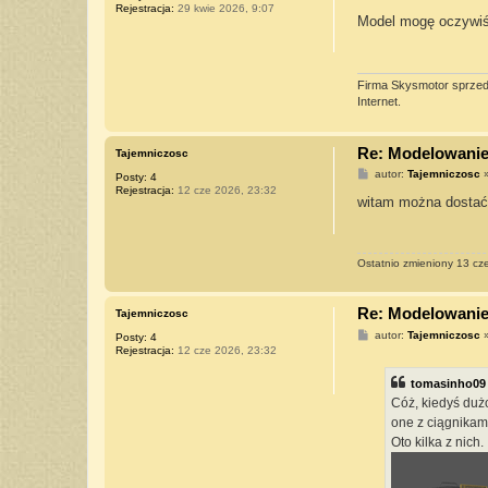
o
Rejestracja:
29 kwie 2026, 9:07
s
Model mogę oczywiś
t
Firma Skysmotor sprzeda
Internet.
Re: Modelowanie 
Tajemniczosc
P
autor:
Tajemniczosc
Posty:
4
o
Rejestracja:
12 cze 2026, 23:32
s
witam można dostać 
t
Ostatnio zmieniony 13 cz
Re: Modelowanie 
Tajemniczosc
P
autor:
Tajemniczosc
Posty:
4
o
Rejestracja:
12 cze 2026, 23:32
s
t
tomasinho09
Cóż, kiedyś duż
one z ciągnikami
Oto kilka z nich.