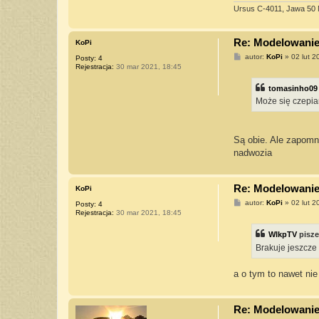
n
Ursus C-4011, Jawa 50 
t
a
k
t
Re: Modelowanie 
KoPi
u
j
P
autor:
KoPi
»
02 lut 2
Posty:
4
s
o
Rejestracja:
30 mar 2021, 18:45
i
s
ę
t
z
tomasinho09
W
Może się czepiam
l
k
p
T
V
Są obie. Ale zapomn
nadwozia
Re: Modelowanie 
KoPi
P
autor:
KoPi
»
02 lut 2
Posty:
4
o
Rejestracja:
30 mar 2021, 18:45
s
t
WlkpTV
pisz
Brakuje jeszcze
a o tym to nawet ni
Re: Modelowanie 