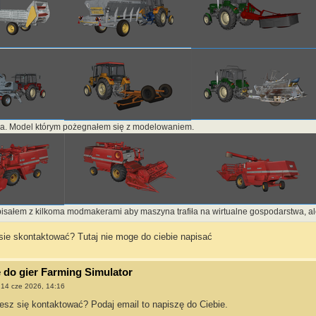
ka. Model którym pożegnałem się z modelowaniem.
pisałem z kilkoma modmakerami aby maszyna trafiła na wirtualne gospodarstwa, ale
sie skontaktować? Tutaj nie moge do ciebie napisać
do gier Farming Simulator
»
14 cze 2026, 14:16
esz się kontaktować? Podaj email to napiszę do Ciebie.