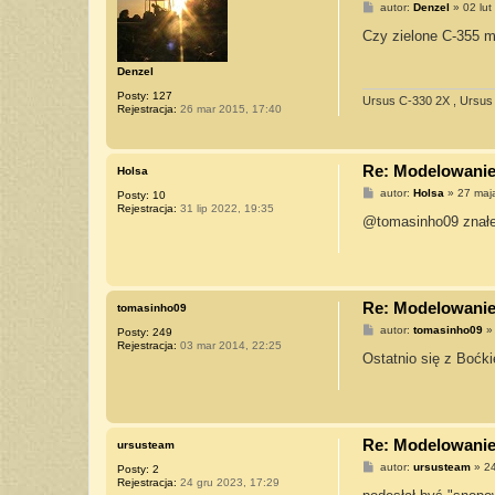
P
autor:
Denzel
»
02 lut
o
s
Czy zielone C-355 m
t
Denzel
Posty:
127
Ursus C-330 2X , Ursus 
Rejestracja:
26 mar 2015, 17:40
Re: Modelowanie 
Holsa
P
autor:
Holsa
»
27 maj
Posty:
10
o
Rejestracja:
31 lip 2022, 19:35
s
@tomasinho09 znałe
t
Re: Modelowanie 
tomasinho09
P
autor:
tomasinho09
Posty:
249
o
Rejestracja:
03 mar 2014, 22:25
s
Ostatnio się z Boćk
t
Re: Modelowanie 
ursusteam
P
autor:
ursusteam
»
24
Posty:
2
o
Rejestracja:
24 gru 2023, 17:29
s