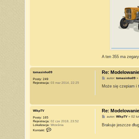
A ten 355 ma zegary 
Re: Modelowanie 
tomasinho09
P
autor:
tomasinho09
Posty:
249
o
Rejestracja:
03 mar 2014, 22:25
s
Może się czepiam i t
t
Re: Modelowanie 
WlkpTV
P
autor:
WlkpTV
»
02 lu
Posty:
165
o
Rejestracja:
02 cze 2018, 23:52
s
Brakuje jeszcze dłu
Lokalizacja:
Września
t
S
Kontakt:
k
o