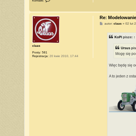
Kontakt:
k
o
n
t
Re: Modelowanie 
a
k
P
autor:
claas
»
02 lut 
t
o
u
s
j
t
s
KoPi
pisze:
↑
i
ę
claas
z
Ursus
pis
U
Posty:
581
r
Mogę się po
Rejestracja:
20 kwie 2010, 17:44
s
u
s
Więc będę się od
A to jeden z osta