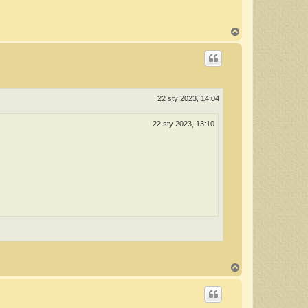
N
a
g
ó
r
ę
22 sty 2023, 14:04
22 sty 2023, 13:10
N
a
g
ó
r