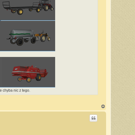
 chyba nic z tego.
N
a
g
ó
r
ę