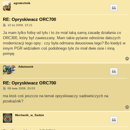
agrotechnik
RE: Opryskiwacz ORC700
P
10 lut 2008, 15:21
o
s
Ja mam tylko fotkę od tyłu i to że miał taką samą zasadę działania co
t
ORC300, który był zawieszany. Mam takie pytanie odnośnie dalszych
modernizacji tego opry.: czy była odmiana dwuosiowa tego? Bo kiedyś w
innym PGR widziałem coś podobnego tyle że miał dwie osie i inną
pompę.
Adamusek
RE: Opryskiwacz ORC700
P
08 kwie 2008, 20:03
o
s
ma ktoś coś jeszcze na temat opryskiwaczy sadowniczych na
t
przekaźnik?
Mechanik_w_Sadzie