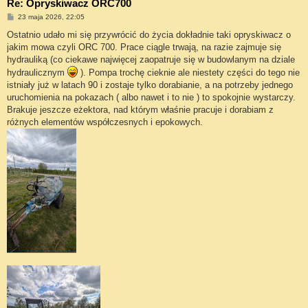
Re: Opryskiwacz ORC700
P
23 maja 2026, 22:05
o
s
Ostatnio udało mi się przywrócić do życia dokładnie taki opryskiwacz o
t
jakim mowa czyli ORC 700. Prace ciągle trwają, na razie zajmuje się
hydrauliką (co ciekawe najwięcej zaopatruje się w budowlanym na dziale
hydraulicznym
). Pompa trochę cieknie ale niestety części do tego nie
istniały już w latach 90 i zostaje tylko dorabianie, a na potrzeby jednego
uruchomienia na pokazach ( albo nawet i to nie ) to spokojnie wystarczy.
Brakuje jeszcze eżektora, nad którym właśnie pracuje i dorabiam z
różnych elementów współczesnych i epokowych.