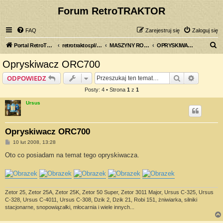
Forum RetroTRAKTOR
FAQ
Zarejestruj się
Zaloguj się
S
Portal RetroTRAKTOR.pl
retrotraktor.pl/forum
MASZYNY ROLNICZE
OPRYSKIWACZE I OPYLACZE
z
Opryskiwacz ORC700
u
Szukaj
Wyszuki
ODPOWIEDZ
k
Posty: 4 • Strona
1
z
1
a
Ursus
j
Opryskiwacz ORC700
P
10 lut 2008, 13:28
o
s
Oto co posiadam na temat tego opryskiwacza.
t
Zetor 25, Zetor 25A, Zetor 25K, Zetor 50 Super, Zetor 3011 Major, Ursus C-325, Ursus
C-328, Ursus C-4011, Ursus C-308, Dzik 2, Dzik 21, Robi 151, żniwiarka, silniki
stacjonarne, snopowiązałki, młocarnia i wiele innych...