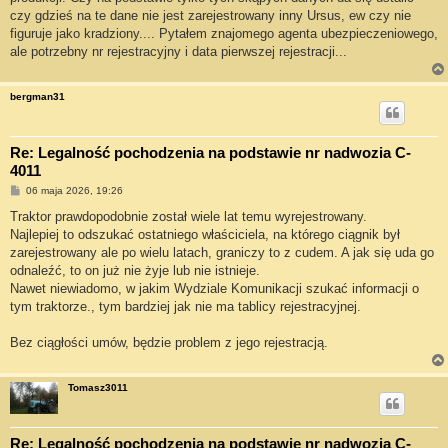
czy gdzieś na te dane nie jest zarejestrowany inny Ursus, ew czy nie
figuruje jako kradziony.... Pytałem znajomego agenta ubezpieczeniowego,
ale potrzebny nr rejestracyjny i data pierwszej rejestracji...
bergman31
Re: Legalność pochodzenia na podstawie nr nadwozia C-
4011
P
06 maja 2026, 19:26
o
s
Traktor prawdopodobnie został wiele lat temu wyrejestrowany.
t
Najlepiej to odszukać ostatniego właściciela, na którego ciągnik był
zarejestrowany ale po wielu latach, graniczy to z cudem. A jak się uda go
odnaleźć, to on już nie żyje lub nie istnieje.
Nawet niewiadomo, w jakim Wydziale Komunikacji szukać informacji o
tym traktorze., tym bardziej jak nie ma tablicy rejestracyjnej.
Bez ciągłości umów, będzie problem z jego rejestracją.
Tomasz3011
Re: Legalność pochodzenia na podstawie nr nadwozia C-