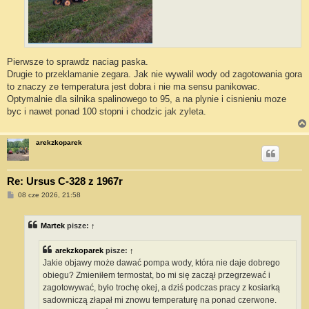
Pierwsze to sprawdz naciag paska.
Drugie to przeklamanie zegara. Jak nie wywalil wody od zagotowania gora
to znaczy ze temperatura jest dobra i nie ma sensu panikowac.
Optymalnie dla silnika spalinowego to 95, a na plynie i cisnieniu moze
byc i nawet ponad 100 stopni i chodzic jak zyleta.
arekzkoparek
Re: Ursus C-328 z 1967r
P
08 cze 2026, 21:58
o
s
t
Martek
pisze:
↑
arekzkoparek
pisze:
↑
Jakie objawy może dawać pompa wody, która nie daje dobrego
obiegu? Zmieniłem termostat, bo mi się zaczął przegrzewać i
zagotowywać, było trochę okej, a dziś podczas pracy z kosiarką
sadowniczą złapał mi znowu temperaturę na ponad czerwone.