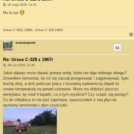
P
05 maja 2026, 21:51
o
s
No to luz
t
Ursus C-4011 1968r., Ursus C-328 1962r.
arekzkoparek
Re: Ursus C-328 z 1967r
P
08 cze 2026, 21:43
o
s
Jakie objawy może dawać pompa wody, która nie daje dobrego obiegu?
t
Zmieniłem termostat, bo mi się zaczął przegrzewać i zagotowywać, było
trochę okej, a dziś podczas pracy z kosiarką sadowniczą złapał mi
znowu temperaturę na ponad czerwone. Może mu dołożyć jeszcze
wentylator, by miał 4 łopatki, co o tym myślicie? Czy czepić się pompy?
Co do chłodnicy to nie jest zapchana, spuszczałem z niej płyn do
wymiany termostatu i płyn czyściutki.