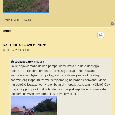
Ursus C-328 - 1967 rok.
Martek
Re: Ursus C-328 z 1967r
P
08 cze 2026, 21:48
o
s
t
arekzkoparek
pisze:
↑
Jakie objawy może dawać pompa wody, która nie daje dobrego
obiegu? Zmieniłem termostat, bo mi się zaczął przegrzewać i
zagotowywać, było trochę okej, a dziś podczas pracy z kosiarką
sadowniczą złapał mi znowu temperaturę na ponad czerwone. Może
mu dołożyć jeszcze wentylator, by miał 4 łopatki, co o tym myślicie? Czy
czepić się pompy? Co do chłodnicy to nie jest zapchana, spuszczałem z
niej płyn do wymiany termostatu i płyn czyściutki.