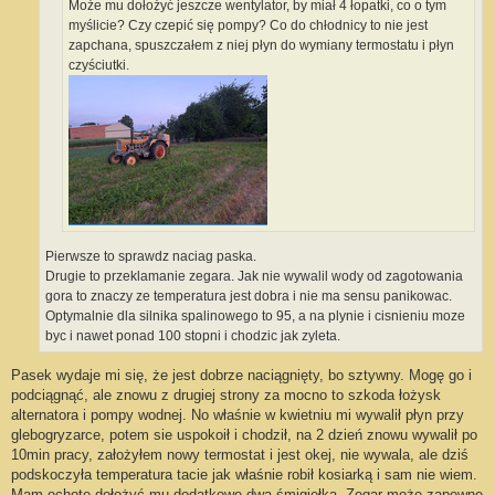
Może mu dołożyć jeszcze wentylator, by miał 4 łopatki, co o tym
myślicie? Czy czepić się pompy? Co do chłodnicy to nie jest
zapchana, spuszczałem z niej płyn do wymiany termostatu i płyn
czyściutki.
Pierwsze to sprawdz naciag paska.
Drugie to przeklamanie zegara. Jak nie wywalil wody od zagotowania
gora to znaczy ze temperatura jest dobra i nie ma sensu panikowac.
Optymalnie dla silnika spalinowego to 95, a na plynie i cisnieniu moze
byc i nawet ponad 100 stopni i chodzic jak zyleta.
Pasek wydaje mi się, że jest dobrze naciągnięty, bo sztywny. Mogę go i
podciągnąć, ale znowu z drugiej strony za mocno to szkoda łożysk
alternatora i pompy wodnej. No właśnie w kwietniu mi wywalił płyn przy
glebogryzarce, potem sie uspokoił i chodził, na 2 dzień znowu wywalił po
10min pracy, założyłem nowy termostat i jest okej, nie wywala, ale dziś
podskoczyła temperatura tacie jak właśnie robił kosiarką i sam nie wiem.
Mam ochotę dołożyć mu dodatkowe dwa śmigiełka. Zegar może zapewne