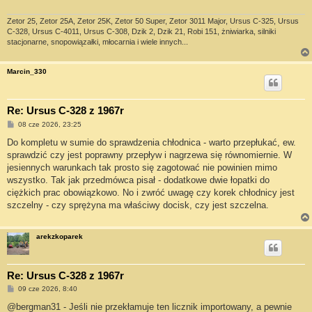
Zetor 25, Zetor 25A, Zetor 25K, Zetor 50 Super, Zetor 3011 Major, Ursus C-325, Ursus
C-328, Ursus C-4011, Ursus C-308, Dzik 2, Dzik 21, Robi 151, żniwiarka, silniki
stacjonarne, snopowiązałki, młocarnia i wiele innych...
Marcin_330
Re: Ursus C-328 z 1967r
P
08 cze 2026, 23:25
o
s
Do kompletu w sumie do sprawdzenia chłodnica - warto przepłukać, ew.
t
sprawdzić czy jest poprawny przepływ i nagrzewa się równomiernie. W
jesiennych warunkach tak prosto się zagotować nie powinien mimo
wszystko. Tak jak przedmówca pisał - dodatkowe dwie łopatki do
ciężkich prac obowiązkowo. No i zwróć uwagę czy korek chłodnicy jest
szczelny - czy sprężyna ma właściwy docisk, czy jest szczelna.
arekzkoparek
Re: Ursus C-328 z 1967r
P
09 cze 2026, 8:40
o
s
@bergman31 - Jeśli nie przekłamuje ten licznik importowany, a pewnie