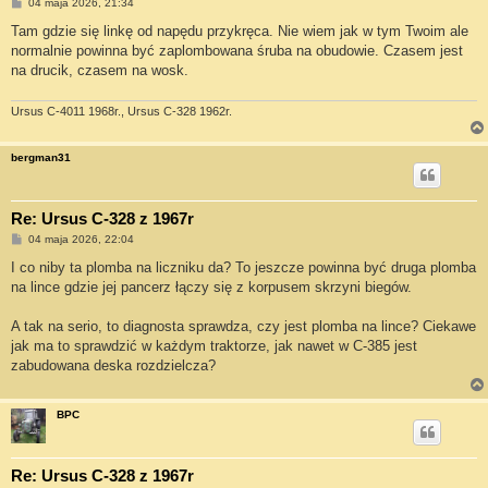
P
04 maja 2026, 21:34
o
s
Tam gdzie się linkę od napędu przykręca. Nie wiem jak w tym Twoim ale
t
normalnie powinna być zaplombowana śruba na obudowie. Czasem jest
na drucik, czasem na wosk.
Ursus C-4011 1968r., Ursus C-328 1962r.
bergman31
Re: Ursus C-328 z 1967r
P
04 maja 2026, 22:04
o
s
I co niby ta plomba na liczniku da? To jeszcze powinna być druga plomba
t
na lince gdzie jej pancerz łączy się z korpusem skrzyni biegów.
A tak na serio, to diagnosta sprawdza, czy jest plomba na lince? Ciekawe
jak ma to sprawdzić w każdym traktorze, jak nawet w C-385 jest
zabudowana deska rozdzielcza?
BPC
Re: Ursus C-328 z 1967r