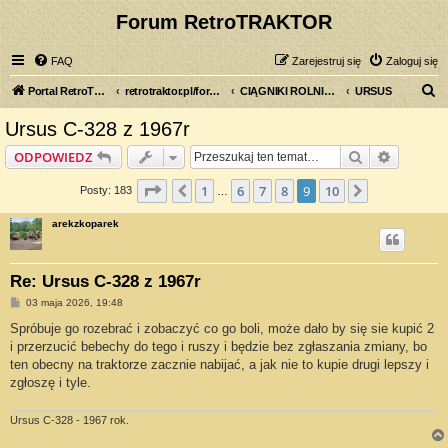
Forum RetroTRAKTOR
FAQ
Zarejestruj się
Zaloguj się
S
Portal RetroTRAKTOR.pl
retrotraktor.pl/forum
CIĄGNIKI ROLNICZE
URSUS
z
Ursus C-328 z 1967r
u
Szukaj
Wyszuki
ODPOWIEDZ
k
a
Strona
9
z
10
1
6
7
8
9
10
Poprzednia
Następna
Posty: 183
…
j
arekzkoparek
Re: Ursus C-328 z 1967r
P
03 maja 2026, 19:48
o
s
Spróbuje go rozebrać i zobaczyć co go boli, może dało by się sie kupić 2
t
i przerzucić bebechy do tego i ruszy i będzie bez zgłaszania zmiany, bo
ten obecny na traktorze zacznie nabijać, a jak nie to kupie drugi lepszy i
zgłoszę i tyle.
Ursus C-328 - 1967 rok.