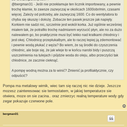
@bergman31 - Jeśli nie przekłamuje ten licznik importowany, a pewnie
trochę kłamie, to zawsze zazwyczaj w okolicach 1600obr/min, czasami
więcej. Zależy od potrzeby, ale zazwyczaj 1600. Co do wentylatora to
chyba się skuszę i dołożę. Zobacze ten pasek jeszcze jak napięty.
Korkiem nie sadzi nic, szczelnie jest wokół korka. Już ogólnie wcześniej
miałem tak, że potrafiło trochę nadmiarem wyrzucić płyn, ale no za dużo
nalewałem go, bo praktycznie musi być lekko nad kratkami chłodnicy i
jest okej. Chłodnicę przepłukałbym, ale to raczej lepiej ją zdemontować
i pewnie wodą płukać z węża? Bo wiem, że są środki do czyszczenia
chłodnic, ale boje się, że jak wleje to w końcu narobi bidy i puszczą
uszczelnienia na tulejach i pójdzie woda do oleju, albo przeczyści tak
chłodnice, ze zacznie cieknąć.
A pompę wodną można za to winić? Zmienić ja profilaktycznie, czy
odpuścić?
Pompa ma metalowy wirnik, wiec tam się raczej nic nie dzieje. Jeszcze
mozesz zainteresowac sie termostatem, w jakiej temperaturze sie
otwiera, moze on sie zacina.. oraz zmierzyc realną temperature wody gdy
zegar pokazuje czerwone pole.
bergman31