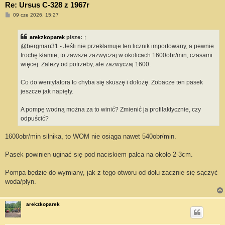
Re: Ursus C-328 z 1967r
P
09 cze 2026, 15:27
o
s
t
arekzkoparek
pisze:
↑
@bergman31 - Jeśli nie przekłamuje ten licznik importowany, a pewnie
trochę kłamie, to zawsze zazwyczaj w okolicach 1600obr/min, czasami
więcej. Zależy od potrzeby, ale zazwyczaj 1600.
Co do wentylatora to chyba się skuszę i dołożę. Zobacze ten pasek
jeszcze jak napięty.
A pompę wodną można za to winić? Zmienić ja profilaktycznie, czy
odpuścić?
1600obr/min silnika, to WOM nie osiąga nawet 540obr/min.
Pasek powinien uginać się pod naciskiem palca na około 2-3cm.
Pompa będzie do wymiany, jak z tego otworu od dołu zacznie się sączyć
woda/płyn.
arekzkoparek