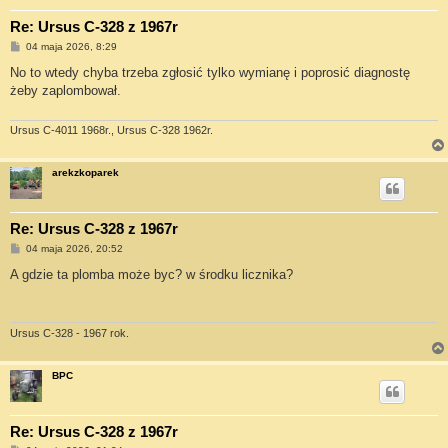
Re: Ursus C-328 z 1967r
P
04 maja 2026, 8:29
o
s
No to wtedy chyba trzeba zgłosić tylko wymianę i poprosić diagnostę
t
żeby zaplombował.
Ursus C-4011 1968r., Ursus C-328 1962r.
arekzkoparek
Re: Ursus C-328 z 1967r
P
04 maja 2026, 20:52
o
s
A gdzie ta plomba może byc? w środku licznika?
t
Ursus C-328 - 1967 rok.
BPC
Re: Ursus C-328 z 1967r