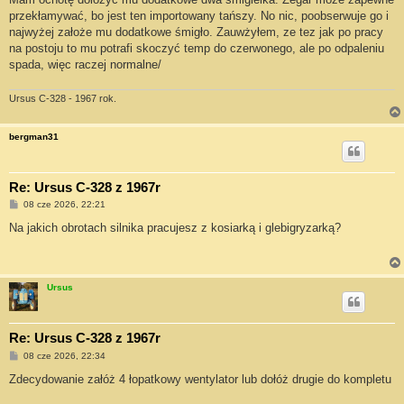
przekłamywać, bo jest ten importowany tańszy. No nic, poobserwuje go i
najwyżej założe mu dodatkowe śmigło. Zauwżyłem, ze tez jak po pracy
na postoju to mu potrafi skoczyć temp do czerwonego, ale po odpaleniu
spada, więc raczej normalne/
Ursus C-328 - 1967 rok.
bergman31
Re: Ursus C-328 z 1967r
P
08 cze 2026, 22:21
o
s
Na jakich obrotach silnika pracujesz z kosiarką i glebigryzarką?
t
Ursus
Re: Ursus C-328 z 1967r
P
08 cze 2026, 22:34
o
s
Zdecydowanie załóż 4 łopatkowy wentylator lub dołóż drugie do kompletu
t