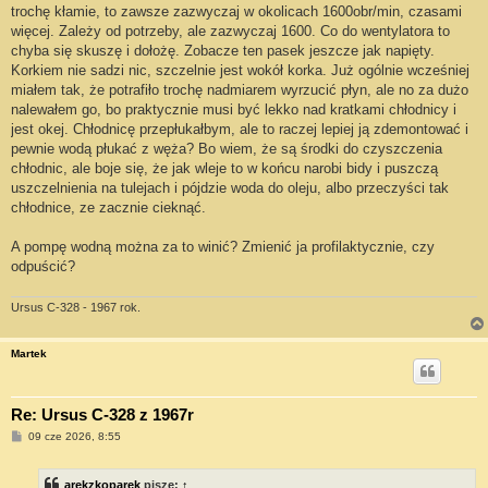
t
trochę kłamie, to zawsze zazwyczaj w okolicach 1600obr/min, czasami
więcej. Zależy od potrzeby, ale zazwyczaj 1600. Co do wentylatora to
chyba się skuszę i dołożę. Zobacze ten pasek jeszcze jak napięty.
Korkiem nie sadzi nic, szczelnie jest wokół korka. Już ogólnie wcześniej
miałem tak, że potrafiło trochę nadmiarem wyrzucić płyn, ale no za dużo
nalewałem go, bo praktycznie musi być lekko nad kratkami chłodnicy i
jest okej. Chłodnicę przepłukałbym, ale to raczej lepiej ją zdemontować i
pewnie wodą płukać z węża? Bo wiem, że są środki do czyszczenia
chłodnic, ale boje się, że jak wleje to w końcu narobi bidy i puszczą
uszczelnienia na tulejach i pójdzie woda do oleju, albo przeczyści tak
chłodnice, ze zacznie cieknąć.
A pompę wodną można za to winić? Zmienić ja profilaktycznie, czy
odpuścić?
Ursus C-328 - 1967 rok.
Martek
Re: Ursus C-328 z 1967r
P
09 cze 2026, 8:55
o
s
t
arekzkoparek
pisze:
↑