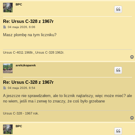
BPC
Re: Ursus C-328 z 1967r
P
04 maja 2026, 6:06
o
s
Masz plombę na tym liczniku?
t
Ursus C-4011 1968r., Ursus C-328 1962r.
arekzkoparek
Re: Ursus C-328 z 1967r
P
04 maja 2026, 6:54
o
s
A jeszcze nie sprawdzałem, ale to licznik najtańszy, więc może mieć? ale
t
no wiem, jeśli ma i zerwę to znaczy, że coś było grzebane
Ursus C-328 - 1967 rok.
BPC