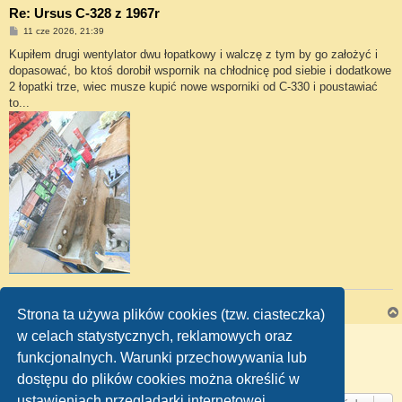
Re: Ursus C-328 z 1967r
P
11 cze 2026, 21:39
o
s
Kupiłem drugi wentylator dwu łopatkowy i walczę z tym by go założyć i
t
dopasować, bo ktoś dorobił wspornik na chłodnicę pod siebie i dodatkowe
2 łopatki trze, wiec musze kupić nowe wsporniki od C-330 i poustawiać
to...
Ursus C-328 - 1967 rok.
Strona ta używa plików cookies (tzw. ciasteczka)
w celach statystycznych, reklamowych oraz
ODPOWIEDZ
funkcjonalnych. Warunki przechowywania lub
Strona
9
z
10
1
6
7
8
9
10
Poprzednia
Następna
Posty: 183
…
dostępu do plików cookies można określić w
ustawieniach przeglądarki internetowej.