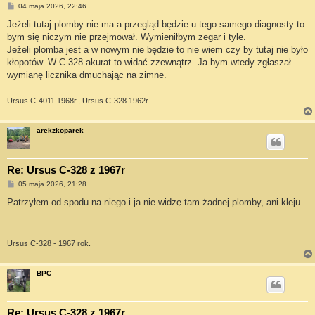
P
04 maja 2026, 22:46
o
s
Jeżeli tutaj plomby nie ma a przegląd będzie u tego samego diagnosty to
t
bym się niczym nie przejmował. Wymieniłbym zegar i tyle.
Jeżeli plomba jest a w nowym nie będzie to nie wiem czy by tutaj nie było
kłopotów. W C-328 akurat to widać zzewnątrz. Ja bym wtedy zgłaszał
wymianę licznika dmuchając na zimne.
Ursus C-4011 1968r., Ursus C-328 1962r.
arekzkoparek
Re: Ursus C-328 z 1967r
P
05 maja 2026, 21:28
o
s
Patrzyłem od spodu na niego i ja nie widzę tam żadnej plomby, ani kleju.
t
Ursus C-328 - 1967 rok.
BPC
Re: Ursus C-328 z 1967r