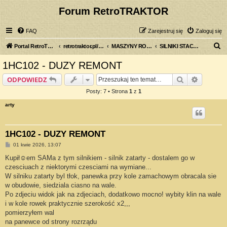
Forum RetroTRAKTOR
FAQ
Zarejestruj się
Zaloguj się
S
Portal RetroTRAKTOR.pl
retrotraktor.pl/forum
MASZYNY ROLNICZE
SILNIKI STACJONARNE
z
1HC102 - DUZY REMONT
u
Szukaj
Wyszuki
ODPOWIEDZ
k
Posty: 7 • Strona
1
z
1
a
arty
j
1HC102 - DUZY REMONT
P
01 kwie 2026, 13:07
o
s
Kupił☺em SAMa z tym silnikiem - silnik zatarty - dostalem go w
t
czesciuach z niektorymi czesciami na wymiane...
W silniku zatarty byl tłok, panewka przy kole zamachowym obracala sie
w obudowie, siedziala ciasno na wale.
Po zdjeciu widok jak na zdjeciach, dodatkowo mocno! wybity klin na wale
i w kole rowek praktycznie szerokość x2,,,
pomierzyłem wal
na panewce od strony rozrządu