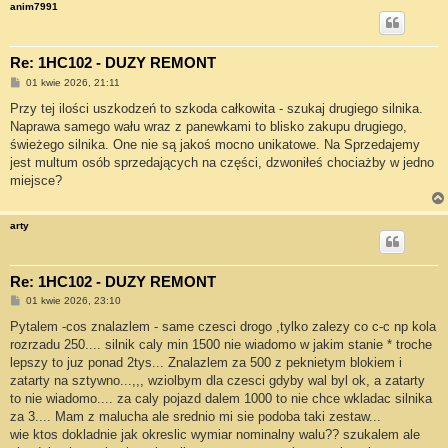
anim7991
Re: 1HC102 - DUZY REMONT
P
01 kwie 2026, 21:11
o
s
Przy tej ilości uszkodzeń to szkoda całkowita - szukaj drugiego silnika.
t
Naprawa samego wału wraz z panewkami to blisko zakupu drugiego,
świeżego silnika. One nie są jakoś mocno unikatowe. Na Sprzedajemy
jest multum osób sprzedających na części, dzwoniłeś chociażby w jedno
miejsce?
arty
Re: 1HC102 - DUZY REMONT
P
01 kwie 2026, 23:10
o
s
Pytalem -cos znalazlem - same czesci drogo ,tylko zalezy co c-c np kola
t
rozrzadu 250.... silnik caly min 1500 nie wiadomo w jakim stanie * troche
lepszy to juz ponad 2tys... Znalazlem za 500 z peknietym blokiem i
zatarty na sztywno...,,, wziolbym dla czesci gdyby wal byl ok, a zatarty
to nie wiadomo.... za caly pojazd dalem 1000 to nie chce wkladac silnika
za 3.... Mam z malucha ale srednio mi sie podoba taki zestaw...
wie ktos dokladnie jak okreslic wymiar nominalny walu?? szukalem ale