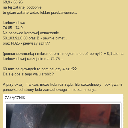
68,9 - 68.95
na tej zatartej podobnie
tu gdzie zatarte widac lekkie przebarwienie...
korbowodowa
74.85 - 74.9
Na panewce korbowej oznaczenie
50.103.91.0 60 oraz B - pewnie bimet..
oraz N025 - pierwszy szlif??
(pomiar suwmiarką i mikrometrem - mogłem sie coś pomylić +-0,1 ale na
korbowodowej raczej nie ma 74,75...
69 mm na glownych to nominał czy 4 szlif??
Da się cos z tego walu zrobić?
A przy okazji ma ktoś może kola rozrządu, filtr szczelinowy i pokrywa -z
panewka od strony kola zamachowego--- nie za miliony...
ZAŁĄCZNIKI