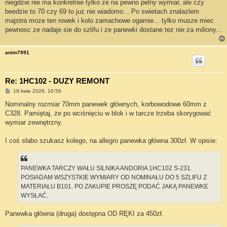
niegdzie nie ma konkretnie tylko ze na pewno pelny wymiar, ale czy
beedzie to 70 czy 69 to juz nie wiadomo... Po swietach znalazlem
majstra moze ten rowek i kolo zamachowe ogarnie... tylko musze miec
pewnosc ze nadaje sie do szlifu i ze panewki dostane tez nie za miliony...
anim7991
Re: 1HC102 - DUZY REMONT
P
19 kwie 2026, 10:56
o
s
Nominalny rozmiar 70mm panewek głównych, korbowodowe 60mm z
t
C328. Pamiętaj, że po wciśnięciu w blok i w tarcze trzeba skorygować
wymiar zewnętrzny.
I coś słabo szukasz kolego, na allegro panewka główna 300zł. W opisie:
PANEWKA TARCZY WAŁU SILNIKA ANDORIA 1HC102 S-231.
POSIADAM WSZYSTKIE WYMIARY OD NOMINAŁU DO 5 SZLIFU Z
MATERIAŁU B101. PO ZAKUPIE PROSZĘ PODAĆ JAKĄ PANEWKE
WYSŁAĆ.
Panewka główna (druga) dostępna OD RĘKI za 450zł.