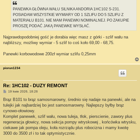
PANEWKA GŁÓWNA WAŁU SILNIKA ANDORIA 1HC102 S-231.
POSIADAM WSZYSTKIE WYMIARY OD 1 SZLIFU DO 5 SZLIFU Z
MATERIAŁU B101. NIE MAM PANEWKI NOMINALNEJ. PO ZAKUPIE
PROSZĘ PODAĆ JAKĄ PANEWKE WYSŁAĆ.
Najprawdopodobniej gość je dorabia więc masz z górki - szlif wału na
najbliższy, możliwy wymiar - 5 szlif to coś koło 69,00 - 68,75.
Panewki korbowodowe 200zł wymiar szlifu 0,25mm
piorun1234
Re: 1HC102 - DUZY REMONT
P
19 kwie 2026, 18:26
o
s
Brąz B101 to brąz samosmarowny, średnio się nadaje na panewki, ale na
t
tulejki jak najbardziej bo jest samosmarowny. Najlepszy byłby brąz
cynowo-ołowiowy.
Komplet panewek, szlif wału, nowa tuleja, tłok, pierscienie, zawory plus
regeneracja głowicy, nowa sekcja pompy wtryskowej , końcówka wtrysku,
ciekawe jak pompa oleju, koła rozrządu plus robocizna i mamy kwotę
3000 do 3500 zł i to tak optymistycznie.