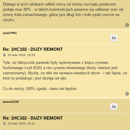
Dlatego w tych silnikach odbiór mocy od strony rozrządu producent
podaje max 80% , w takich konstrukcjach powinno się odbierać moc od
strony koła zamachowego, gdzie jest długi kiln i koło sędzi mocno na
stożku.
anim7991
Re: 1HC102 - DUZY REMONT
P
19 kwie 2026, 19:53
o
s
Tyle, że fabrycznie panewki były wykonywane z brązu cynowo-
t
fosforowego czyli B101 a nie cynowo-ołowiowego (który również jest
samosmarny). Myślę, że nikt nie wyważa otwartych drzwi - i tak fajnie, że
ktoś to produkuje i jest dostęp od ręki.
Co do reszty 100% zgoda - tanio nie będzie.
piorun1234
Re: 1HC102 - DUZY REMONT
P
19 kwie 2026, 20:31
o