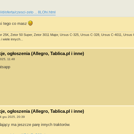
l/d/oferta/czesci-zeto ... 8LOhi.html
tki tego co masz
or 25K, Zetor 50 Super, Zetor 3011 Major, Ursus C-325, Ursus C-328, Ursus C-4011, Ursus C-3
i wiele innych...
e, ogłoszenia (Allegro, Tablica.pl i inne)
2025, 11:48
atsapp
e, ogłoszenia (Allegro, Tablica.pl i inne)
4 gru 2025, 20:39
ający ma jeszcze parę innych traktorów.