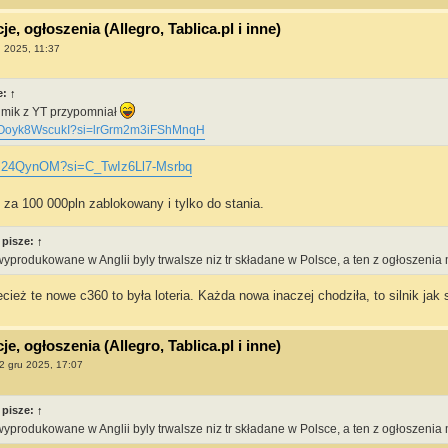
e, ogłoszenia (Allegro, Tablica.pl i inne)
u 2025, 11:37
e:
↑
filmik z YT przypomniał
be/Ooyk8WscukI?si=lrGrm2m3iFShMnqH
yHl24QynOM?si=C_TwIz6Ll7-Msrbq
ji za 100 000pln zablokowany i tylko do stania.
pisze:
↑
yprodukowane w Anglii byly trwalsze niz tr składane w Polsce, a ten z ogłoszenia
ież te nowe c360 to była loteria. Każda nowa inaczej chodziła, to silnik jak s
e, ogłoszenia (Allegro, Tablica.pl i inne)
2 gru 2025, 17:07
pisze:
↑
yprodukowane w Anglii byly trwalsze niz tr składane w Polsce, a ten z ogłoszenia