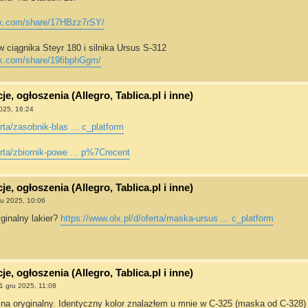
ok.com/share/17HBzz7rSY/
 ciągnika Steyr 180 i silnika Ursus S-312
ok.com/share/19fibphGgm/
e, ogłoszenia (Allegro, Tablica.pl i inne)
025, 16:24
erta/zasobnik-blas ... c_platform
erta/zbiornik-powe ... p%7Crecent
e, ogłoszenia (Allegro, Tablica.pl i inne)
ru 2025, 10:06
ginalny lakier?
https://www.olx.pl/d/oferta/maska-ursus ... c_platform
e, ogłoszenia (Allegro, Tablica.pl i inne)
1 gru 2025, 11:08
 na oryginalny. Identyczny kolor znalazłem u mnie w C-325 (maska od C-328