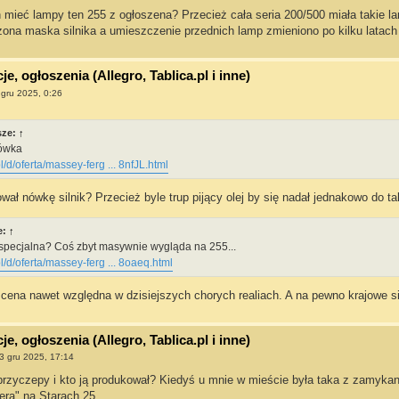
n mieć lampy ten 255 z ogłoszena? Przecież cała seria 200/500 miała takie l
na maska silnika a umieszczenie przednich lamp zmieniono po kilku latach 
e, ogłoszenia (Allegro, Tablica.pl i inne)
 gru 2025, 0:26
sze:
↑
gówka
l/d/oferta/massey-ferg ... 8nfJL.html
wał nówkę silnik? Przecież byle trup pijący olej by się nadał jednakowo do tak
e:
↑
 specjalna? Coś zbyt masywnie wygląda na 255...
l/d/oferta/massey-ferg ... 8oaeq.html
 cena nawet względna w dzisiejszych chorych realiach. A na pewno krajowe s
e, ogłoszenia (Allegro, Tablica.pl i inne)
3 gru 2025, 17:14
 przyczepy i kto ją produkował? Kiedyś u mnie w mieście była taka z zamyk
era" na Starach 25.