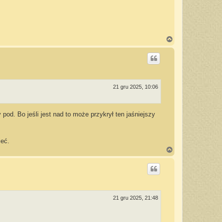
N
a
g
ó
r
ę
21 gru 2025, 10:06
pod. Bo jeśli jest nad to może przykrył ten jaśniejszy
ieć.
N
a
g
ó
r
ę
21 gru 2025, 21:48