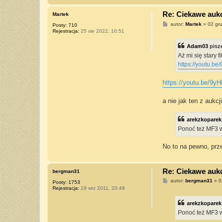
Re: Ciekawe aukcj
Martek
P
autor:
Martek
»
02 gr
Posty:
710
o
Rejestracja:
25 sie 2022, 10:51
s
t
Adam03
pisz
Aż mi się stary 
https://youtu.
https://youtu.be/9
a nie jak ten z aukc
arekzkoparek
Ponoć też MF3 w
No to na pewno, przec
Re: Ciekawe aukcj
bergman31
P
autor:
bergman31
»
0
Posty:
1753
o
Rejestracja:
29 wrz 2011, 20:49
s
t
arekzkoparek
Ponoć też MF3 w