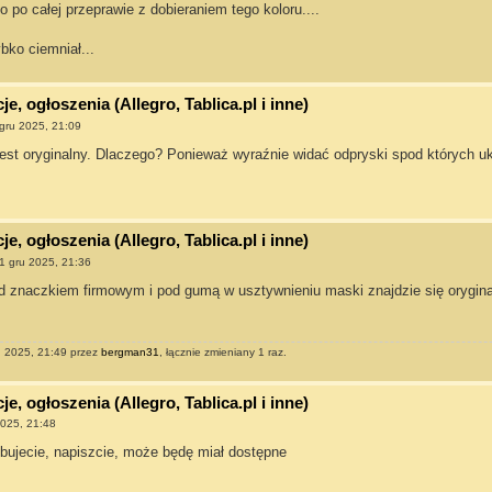
o po całej przeprawie z dobieraniem tego koloru....
bko ciemniał...
e, ogłoszenia (Allegro, Tablica.pl i inne)
gru 2025, 21:09
jest oryginalny. Dlaczego? Ponieważ wyraźnie widać odpryski spod których uk
e, ogłoszenia (Allegro, Tablica.pl i inne)
1 gru 2025, 21:36
 znaczkiem firmowym i pod gumą w usztywnieniu maski znajdzie się oryginal
u 2025, 21:49 przez
bergman31
, łącznie zmieniany 1 raz.
e, ogłoszenia (Allegro, Tablica.pl i inne)
2025, 21:48
ebujecie, napiszcie, może będę miał dostępne