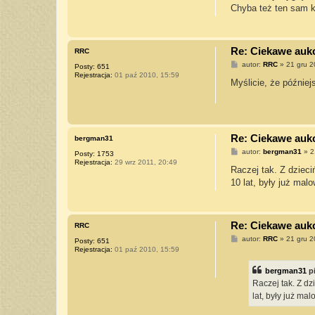
t
Chyba też ten sam ko
Re: Ciekawe aukcj
RRC
P
autor:
RRC
»
21 gru 2
Posty:
651
o
Rejestracja:
01 paź 2010, 15:59
s
Myślicie, że później
t
Re: Ciekawe aukcj
bergman31
P
autor:
bergman31
»
2
Posty:
1753
o
Rejestracja:
29 wrz 2011, 20:49
s
Raczej tak. Z dzieci
t
10 lat, były już mal
Re: Ciekawe aukcj
RRC
P
autor:
RRC
»
21 gru 2
Posty:
651
o
Rejestracja:
01 paź 2010, 15:59
s
t
bergman31
p
Raczej tak. Z dz
lat, były już ma