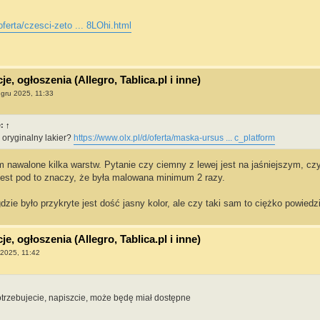
oferta/czesci-zeto ... 8LOhi.html
e, ogłoszenia (Allegro, Tablica.pl i inne)
 gru 2025, 11:33
e:
↑
 oryginalny lakier?
https://www.olx.pl/d/oferta/maska-ursus ... c_platform
 nawalone kilka warstw. Pytanie czy ciemny z lewej jest na jaśniejszym, czy 
 jest pod to znaczy, że była malowana minimum 2 razy.
zie było przykryte jest dość jasny kolor, ale czy taki sam to ciężko powiedz
e, ogłoszenia (Allegro, Tablica.pl i inne)
 2025, 11:42
otrzebujecie, napiszcie, może będę miał dostępne