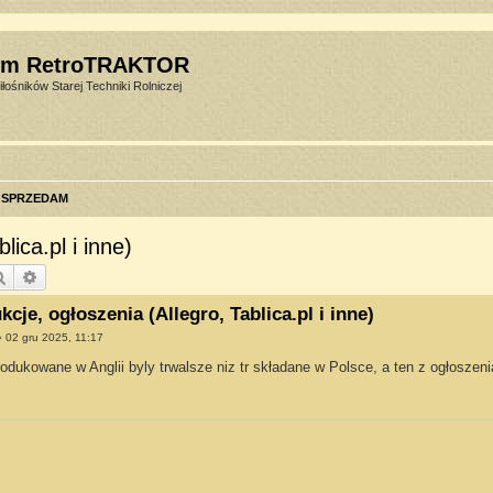
um RetroTRAKTOR
łośników Starej Techniki Rolniczej
SPRZEDAM
ica.pl i inne)
Szukaj
Wyszukiwanie zaawansowane
cje, ogłoszenia (Allegro, Tablica.pl i inne)
»
02 gru 2025, 11:17
dukowane w Anglii byly trwalsze niz tr składane w Polsce, a ten z ogłosze