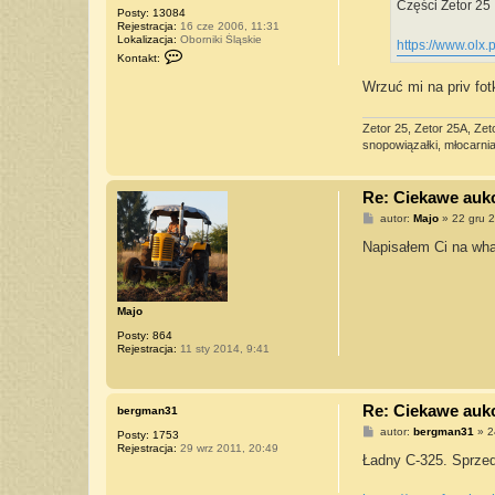
k
Części Zetor 25
Posty:
13084
o
Rejestracja:
16 cze 2006, 11:31
h
Lokalizacja:
Oborniki Śląskie
e
https://www.olx.p
S
1
Kontakt:
k
5
o
5
Wrzuć mi na priv fo
n
t
a
Zetor 25, Zetor 25A, Zet
k
snopowiązałki, młocarnia 
t
u
j
s
Re: Ciekawe aukcj
i
ę
P
autor:
Majo
»
22 gru 
z
o
U
s
Napisałem Ci na wh
r
t
s
u
s
Majo
Posty:
864
Rejestracja:
11 sty 2014, 9:41
Re: Ciekawe aukcj
bergman31
P
autor:
bergman31
»
2
Posty:
1753
o
Rejestracja:
29 wrz 2011, 20:49
s
Ładny C-325. Sprzed
t