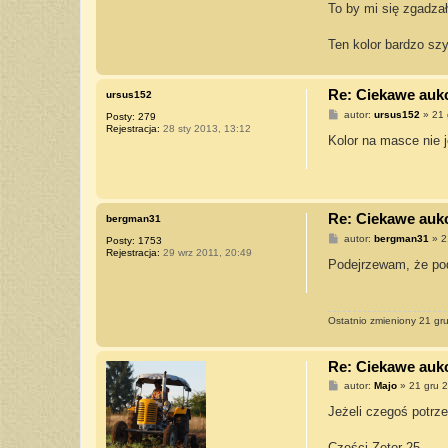
To by mi się zgadzał
Ten kolor bardzo szy
Re: Ciekawe aukcj
ursus152
P
autor:
ursus152
»
21 
Posty:
279
o
Rejestracja:
28 sty 2013, 13:12
s
Kolor na masce nie 
t
Re: Ciekawe aukcj
bergman31
P
autor:
bergman31
»
2
Posty:
1753
o
Rejestracja:
29 wrz 2011, 20:49
s
Podejrzewam, że pod
t
Ostatnio zmieniony 21 gr
Re: Ciekawe aukcj
P
autor:
Majo
»
21 gru 
o
s
Jeżeli czegoś potrz
t
Części Zetor 25