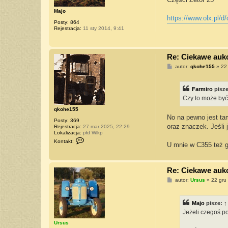
Majo
https://www.olx.pl/d/
Posty:
864
Rejestracja:
11 sty 2014, 9:41
Re: Ciekawe aukcj
P
autor:
qkohe155
»
22
o
s
t
Farmiro
pisz
Czy to może być
qkohe155
No na pewno jest tam
Posty:
369
oraz znaczek. Jeśli
Rejestracja:
27 mar 2025, 22:29
Lokalizacja:
płd Wlkp
S
Kontakt:
U mnie w C355 też gd
k
o
n
t
a
Re: Ciekawe aukcj
k
P
autor:
Ursus
»
22 gru
t
o
u
s
j
t
s
Majo
pisze:
↑
i
ę
Jeżeli czegoś p
z
Ursus
q