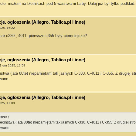
lor miałem na błotnikach pod 5 warstwami farby. Dalej już był tylko podkład.
e, ogłoszenia (Allegro, Tablica.pl i inne)
025, 16:22
sze c330 , 4011, pierwsze c355 były ciemniejsze?
e, ogłoszenia (Allegro, Tablica.pl i inne)
1 gru 2025, 16:58
ństwa (lata 80te) niepamiętam tak jasnych C-330, C-4011 i C-355. Z drugiej 
owane.
e, ogłoszenia (Allegro, Tablica.pl i inne)
025, 17:03
isze:
↑
ieciństwa (lata 80te) niepamiętam tak jasnych C-330, C-4011 i C-355. Z drugiej st
lowane.