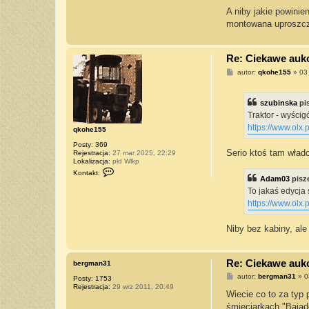
A niby jakie powinie
montowana uproszczo
Re: Ciekawe aukcj
P
autor:
qkohe155
»
03
o
s
t
szubinska
pi
Traktor - wyści
https://www.olx.p
qkohe155
Posty:
369
Serio ktoś tam włado
Rejestracja:
27 mar 2025, 22:29
Lokalizacja:
płd Wlkp
S
Kontakt:
k
Adam03
pisz
o
To jakaś edycja
n
t
https://www.olx.p
a
k
t
Niby bez kabiny, ale
u
j
s
i
Re: Ciekawe aukcj
bergman31
ę
P
z
autor:
bergman31
»
0
Posty:
1753
o
q
Rejestracja:
29 wrz 2011, 20:49
s
k
Wiecie co to za typ
t
o
śmieciarkach "Bajad