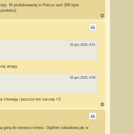
ampy. W produkowanej w Polsce serii 200 była
produkcji.
N
a
g
ó
r
ę
02 gru 2025, 8:51
iej atrapy.
02 gru 2025, 9:59
ię chowają i jeszcze ten zaczep <3.
N
a
g
ó
r
ę
aną górą do wywozu śmieci. Ogólnie zabudowa jak w