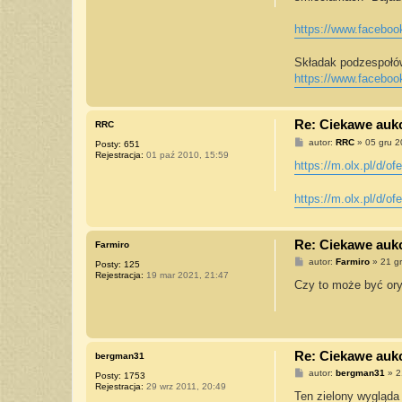
h
e
1
https://www.facebo
5
5
Składak podzespołów
https://www.facebo
Re: Ciekawe aukcj
RRC
P
autor:
RRC
»
05 gru 2
Posty:
651
o
Rejestracja:
01 paź 2010, 15:59
s
https://m.olx.pl/d/of
t
https://m.olx.pl/d/of
Re: Ciekawe aukcj
Farmiro
P
autor:
Farmiro
»
21 g
Posty:
125
o
Rejestracja:
19 mar 2021, 21:47
s
Czy to może być ory
t
Re: Ciekawe aukcj
bergman31
P
autor:
bergman31
»
2
Posty:
1753
o
Rejestracja:
29 wrz 2011, 20:49
s
Ten zielony wygląda