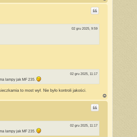
a
g
ó
r
ę
02 gru 2025, 9:59
02 gru 2025, 11:17
 ma lampy jak MF 235.
ieczkarnia to most wył. Nie było kontroli jakości.
N
a
g
ó
r
ę
02 gru 2025, 11:17
 ma lampy jak MF 235.