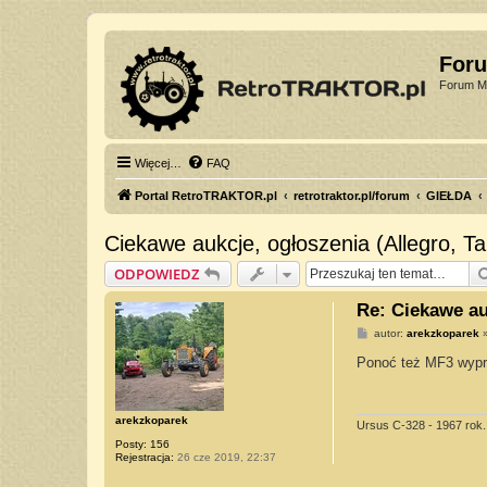
For
Forum Mi
Więcej…
FAQ
Portal RetroTRAKTOR.pl
retrotraktor.pl/forum
GIEŁDA
Ciekawe aukcje, ogłoszenia (Allegro, Tabl
ODPOWIEDZ
Re: Ciekawe auk
P
autor:
arekzkoparek
o
s
Ponoć też MF3 wypro
t
arekzkoparek
Ursus C-328 - 1967 rok.
Posty:
156
Rejestracja:
26 cze 2019, 22:37